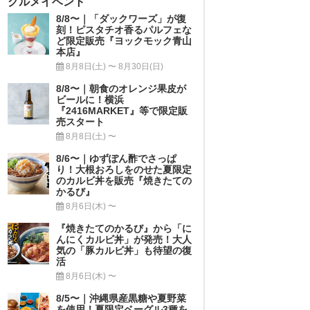
グルメイベント
8/8〜｜「ダックワーズ」が復
刻！ピスタチオ香るパルフェな
ど限定販売『ヨックモック青山
本店』
8月8日(土) 〜 8月30日(日)
8/8〜｜朝食のオレンジ果皮が
ビールに！横浜
『2416MARKET』等で限定販
売スタート
8月8日(土) 〜
8/6〜｜ゆずぽん酢でさっぱ
り！大根おろしをのせた夏限定
のカルビ丼を販売『焼きたての
かるび』
8月6日(木) 〜
『焼きたてのかるび』から「に
んにくカルビ丼」が発売！大人
気の「豚カルビ丼」も待望の復
活
8月6日(木) 〜
8/5〜｜沖縄県産黒糖や夏野菜
を使用！夏限定ベーグル3種を