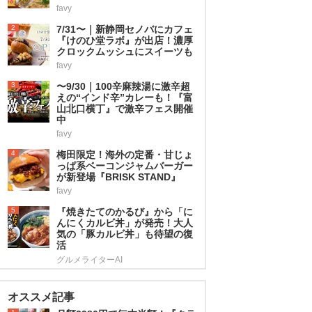
favy
2
7/31〜｜新静岡セノバにカフェ
『けのひ堂ラボ』が出店！濃厚
クロックムッシュにスイーツも
favy
3
〜9/30｜100辛麻辣湯に激辛超
えの“インド辛”カレーも！『富
山北口横丁』で激辛フェス開催
中
favy
4
梅田限定！海外の定番・甘じょ
っぱ系ベーコンジャムバーガー
が新登場『BRISK STAND』
favy
5
『焼きたてのかるび』から「に
んにくカルビ丼」が発売！大人
気の「豚カルビ丼」も待望の復
活
グルメライターAI
オススメ記事