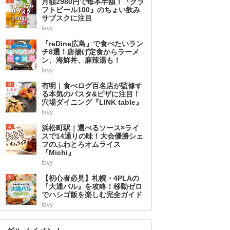
1
月額2980円で毎本半額！『クラ
フトビール100』のちょい飲み
サブスクに注目
favy
2
『reDine広島』で食べたいラン
チ8選！唐揚げ定食からラーメ
ン、海鮮丼、麻辣湯も！
favy
3
有明｜食べログ百名店が監修す
る本気のパスタ&ピザに注目！
穴場ダイニング『LINK table』
favy
4
浜松町駅｜選べるソース×ライ
スで14通りの味！大会優勝シェ
フのふわとろオムライス
『Michi』
favy
5
【初心者必見】札幌・4PLAの
『大通バル』を攻略！移動ゼロ
でハシゴ飯を楽しむ完全ガイド
favy