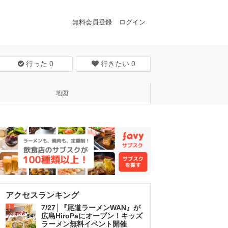
無料会員登録
ログイン
行った
0
行きたい
0
地図
アクセスランキング
1
7/27│『尾道ラーメンWAN』が
広島HiroPaにオープン！キッズ
ラーメン無料イベント開催