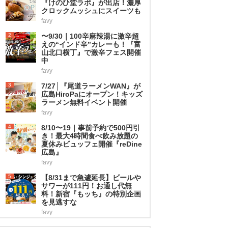
『けのひ堂ラボ』が出店！濃厚
クロックムッシュにスイーツも
favy
2
〜9/30｜100辛麻辣湯に激辛超
えの“インド辛”カレーも！『富
山北口横丁』で激辛フェス開催
中
favy
3
7/27│『尾道ラーメンWAN』が
広島HiroPaにオープン！キッズ
ラーメン無料イベント開催
favy
4
8/10〜19｜事前予約で500円引
き！最大4時間食べ飲み放題の
夏休みビュッフェ開催『reDine
広島』
favy
5
【8/31まで急遽延長】ビールや
サワーが111円！お通し代無
料！新宿『もッち』の特別企画
を見逃すな
favy