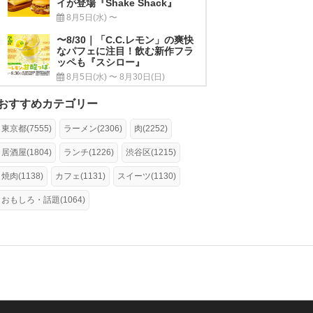
イが登場『Shake Shack』
8月5日(水) 〜
〜8/30｜「C.C.レモン」の爽快
なパフェに注目！飲む新作フラ
ッペも『スシロー』
8月5日(水) 〜 8月30日(日)
おすすめカテゴリー
東京都(7555)
ラーメン(2306)
肉(2252)
居酒屋(1804)
ランチ(1226)
渋谷区(1215)
焼肉(1138)
カフェ(1131)
スイーツ(1130)
おもしろ・話題(1064)