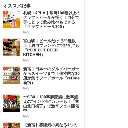
オススメ記事
1
札幌・4PLA｜常時100種以上の
クラフトビールが揃う！自分で
手にとって飲み比べもできる
『クラフトビール100』
favy
2
富山駅｜ビールだけで20種以
上！独自ブレンドに“泡だけ”も
『PERFECT BEER
KITCHEN』
favy
3
新宿｜日本一のグルメバーガー
からスイーツまで！個性的な10
店が集うフードホール『reDine
新宿』
favy
4
〜9/30｜100辛麻辣湯に激辛超
えの“インド辛”カレーも！『富
山北口横丁』で激辛フェス開催
中
favy
5
【新宿】雰囲気の異なる4つの