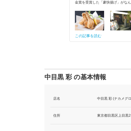
金賞を受賞した「豪快揚げ」がなん
この記事を読む
中目黒 彩 の基本情報
店名
中目黒 彩 (ナカメグロ
住所
東京都目黒区上目黒2-