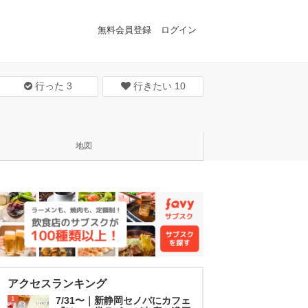
無料会員登録
ログイン
行った
3
行きたい
10
地図
アクセスランキング
1
7/31〜｜新静岡セノバにカフェ