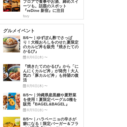
フロアで食事やお酒、締めスイ
ーツも。話題のスポット
『reDine 新宿』に注目
favy
グルメイベント
8/6〜｜ゆずぽん酢でさっぱ
り！大根おろしをのせた夏限定
のカルビ丼を販売『焼きたての
かるび』
8月6日(木) 〜
『焼きたてのかるび』から「に
んにくカルビ丼」が発売！大人
気の「豚カルビ丼」も待望の復
活
8月6日(木) 〜
8/5〜｜沖縄県産黒糖や夏野菜
を使用！夏限定ベーグル3種を
販売『BAGEL&BAGEL』
8月5日(水) 〜
8/5〜｜ハラペーニョの辛さが
癖になる！限定バーガー＆フラ