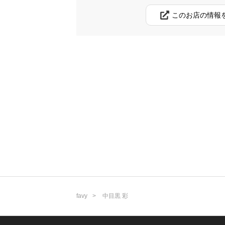
このお店の情報
favy
中目黒 彩