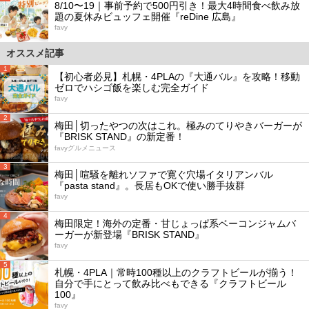
8/10〜19｜事前予約で500円引き！最大4時間食べ飲み放
題の夏休みビュッフェ開催『reDine 広島』
favy
オススメ記事
1
【初心者必見】札幌・4PLAの『大通バル』を攻略！移動
ゼロでハシゴ飯を楽しむ完全ガイド
favy
2
梅田│切ったやつの次はこれ。極みのてりやきバーガーが
『BRISK STAND』の新定番！
favyグルメニュース
3
梅田│喧騒を離れソファで寛ぐ穴場イタリアンバル
『pasta stand』。長居もOKで使い勝手抜群
favy
4
梅田限定！海外の定番・甘じょっぱ系ベーコンジャムバ
ーガーが新登場『BRISK STAND』
favy
5
札幌・4PLA｜常時100種以上のクラフトビールが揃う！
自分で手にとって飲み比べもできる『クラフトビール
100』
favy