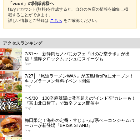
「vuori」の関係者様へ
favyアカウント(無料)を作成すると、自分のお店の情報を編集し掲
載することができます。
詳しい情報とご登録は
こちら
をご確認ください。
アクセスランキング
1
7/31〜｜新静岡セノバにカフェ『けのひ堂ラボ』が出
店！濃厚クロックムッシュにスイーツも
favy
2
7/27│『尾道ラーメンWAN』が広島HiroPaにオープン！
キッズラーメン無料イベント開催
favy
3
〜9/30｜100辛麻辣湯に激辛超えの“インド辛”カレーも！
『富山北口横丁』で激辛フェス開催中
favy
4
梅田限定！海外の定番・甘じょっぱ系ベーコンジャムバ
ーガーが新登場『BRISK STAND』
favy
5