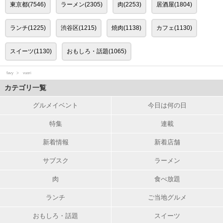
東京都(7546)
ラーメン(2305)
肉(2253)
居酒屋(1804)
ランチ(1225)
渋谷区(1215)
焼肉(1138)
カフェ(1130)
スイーツ(1130)
おもしろ・話題(1065)
favy
vuori
カテゴリ一覧
グルメイベント
今日は何の日
特集
連載
新着情報
新着店舗
サブスク
ラーメン
肉
食べ放題
ランチ
ご当地グルメ
おもしろ・話題
スイーツ