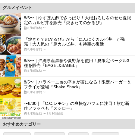
グルメイベント
8/6〜｜ゆずぽん酢でさっぱり！大根おろしをのせた夏限
定のカルビ丼を販売『焼きたてのかるび』
8月6日(木) 〜
『焼きたてのかるび』から「にんにくカルビ丼」が発
売！大人気の「豚カルビ丼」も待望の復活
8月6日(木) 〜
8/5〜｜沖縄県産黒糖や夏野菜を使用！夏限定ベーグル3
種を販売『BAGEL&BAGEL』
8月5日(水) 〜
8/5〜｜ハラペーニョの辛さが癖になる！限定バーガー＆
フライが登場『Shake Shack』
8月5日(水) 〜
〜8/30｜「C.C.レモン」の爽快なパフェに注目！飲む新
作フラッペも『スシロー』
8月5日(水) 〜 8月30日(日)
おすすめカテゴリー