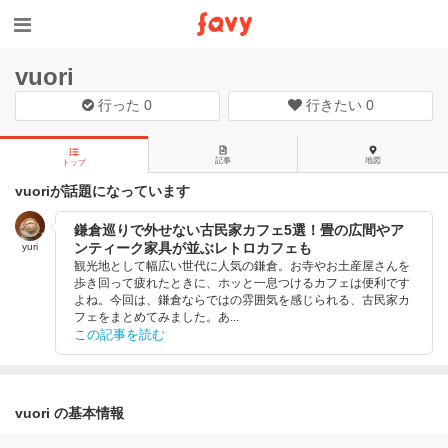
vuori
行った
0
行きたい
0
記事
地図
トップ
vuoriが話題になっています
鎌倉巡りで外せない古民家カフェ5選！畳の広間やア
ンティーク家具が並ぶレトロカフェも
yuri
観光地として幅広い世代に人気の鎌倉。お寺やお土産屋さんを
歩き回って疲れたときに、ホッと一息つけるカフェは便利です
よね。今回は、鎌倉ならではの雰囲気を感じられる、古民家カ
フェをまとめてみました。あ...
この記事を読む
vuori の基本情報