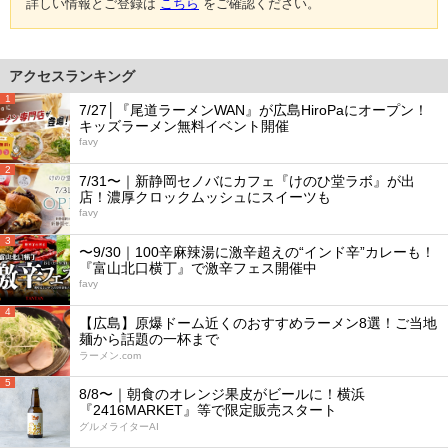
詳しい情報とご登録は
こちら
をご確認ください。
アクセスランキング
1
7/27│『尾道ラーメンWAN』が広島HiroPaにオープン！
キッズラーメン無料イベント開催
favy
2
7/31〜｜新静岡セノバにカフェ『けのひ堂ラボ』が出
店！濃厚クロックムッシュにスイーツも
favy
3
〜9/30｜100辛麻辣湯に激辛超えの“インド辛”カレーも！
『富山北口横丁』で激辛フェス開催中
favy
4
【広島】原爆ドーム近くのおすすめラーメン8選！ご当地
麺から話題の一杯まで
ラーメン.com
5
8/8〜｜朝食のオレンジ果皮がビールに！横浜
『2416MARKET』等で限定販売スタート
グルメライターAI