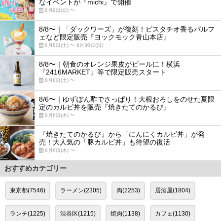
なイベントが『michi』で開催
8月9日(日) 〜
8/8〜｜「ダックワーズ」が復刻！ピスタチオ香るパルフ
ェなど限定販売『ヨックモック青山本店』
8月8日(土) 〜 8月30日(日)
8/8〜｜朝食のオレンジ果皮がビールに！横浜
『2416MARKET』等で限定販売スタート
8月8日(土) 〜
8/6〜｜ゆずぽん酢でさっぱり！大根おろしをのせた夏限
定のカルビ丼を販売『焼きたてのかるび』
8月6日(木) 〜
『焼きたてのかるび』から「にんにくカルビ丼」が発
売！大人気の「豚カルビ丼」も待望の復活
8月6日(木) 〜
おすすめカテゴリー
東京都(7546)
ラーメン(2305)
肉(2253)
居酒屋(1804)
ランチ(1225)
渋谷区(1215)
焼肉(1138)
カフェ(1130)