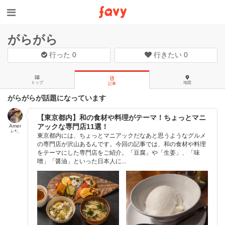
がらがら
行った
0
行きたい
0
トップ
地図
記事
がらがらが話題になっています
【東京都内】和の食材や料理がテーマ！ちょっとマニ
アックな専門店11選！
Amer
i･*:.
東京都内には、ちょっとマニアックだなあと思うようなグルメ
の専門店が沢山あるんです。今回の記事では、和の食材や料理
をテーマにした専門店をご紹介。「豆腐」や「生姜」、「味
噌」「醤油」といった日本人に...