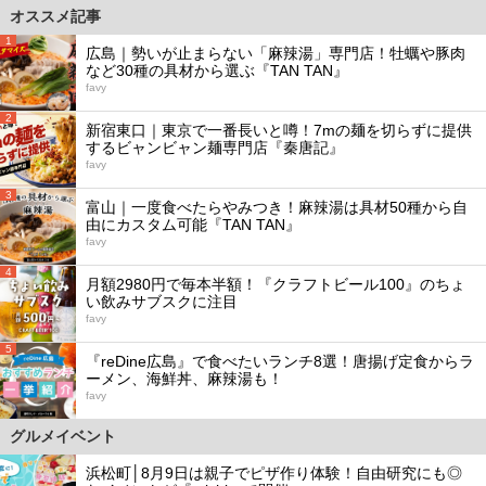
オススメ記事
1
広島｜勢いが止まらない「麻辣湯」専門店！牡蠣や豚肉
など30種の具材から選ぶ『TAN TAN』
favy
2
新宿東口｜東京で一番長いと噂！7mの麺を切らずに提供
するビャンビャン麺専門店『秦唐記』
favy
3
富山｜一度食べたらやみつき！麻辣湯は具材50種から自
由にカスタム可能『TAN TAN』
favy
4
月額2980円で毎本半額！『クラフトビール100』のちょ
い飲みサブスクに注目
favy
5
『reDine広島』で食べたいランチ8選！唐揚げ定食からラ
ーメン、海鮮丼、麻辣湯も！
favy
グルメイベント
浜松町│8月9日は親子でピザ作り体験！自由研究にも◎