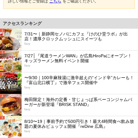
詳しい情報とご登録は
こちら
をご確認ください。
アクセスランキング
1
7/31〜｜新静岡セノバにカフェ『けのひ堂ラボ』が出
店！濃厚クロックムッシュにスイーツも
favy
2
7/27│『尾道ラーメンWAN』が広島HiroPaにオープン！
キッズラーメン無料イベント開催
favy
3
〜9/30｜100辛麻辣湯に激辛超えの“インド辛”カレーも！
『富山北口横丁』で激辛フェス開催中
favy
4
梅田限定！海外の定番・甘じょっぱ系ベーコンジャムバ
ーガーが新登場『BRISK STAND』
favy
5
8/10〜19｜事前予約で500円引き！最大4時間食べ飲み放
題の夏休みビュッフェ開催『reDine 広島』
favy