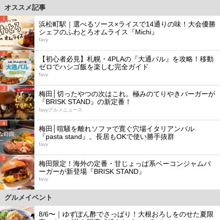
オススメ記事
1
浜松町駅｜選べるソース×ライスで14通りの味！大会優勝
シェフのふわとろオムライス『Michi』
favy
2
【初心者必見】札幌・4PLAの『大通バル』を攻略！移動
ゼロでハシゴ飯を楽しむ完全ガイド
favy
3
梅田│切ったやつの次はこれ。極みのてりやきバーガーが
『BRISK STAND』の新定番！
favyグルメニュース
4
梅田│喧騒を離れソファで寛ぐ穴場イタリアンバル
『pasta stand』。長居もOKで使い勝手抜群
favy
5
梅田限定！海外の定番・甘じょっぱ系ベーコンジャムバ
ーガーが新登場『BRISK STAND』
favy
グルメイベント
8/6〜｜ゆずぽん酢でさっぱり！大根おろしをのせた夏限