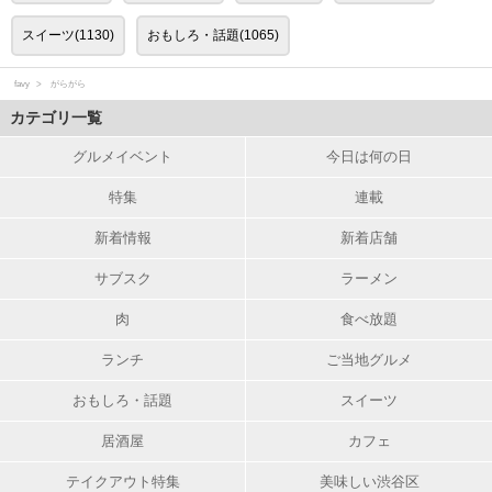
スイーツ(1130)
おもしろ・話題(1065)
favy
がらがら
カテゴリ一覧
グルメイベント
今日は何の日
特集
連載
新着情報
新着店舗
サブスク
ラーメン
肉
食べ放題
ランチ
ご当地グルメ
おもしろ・話題
スイーツ
居酒屋
カフェ
テイクアウト特集
美味しい渋谷区