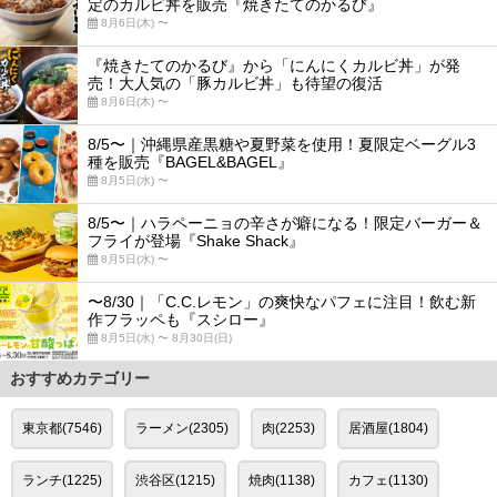
定のカルビ丼を販売『焼きたてのかるび』
8月6日(木) 〜
『焼きたてのかるび』から「にんにくカルビ丼」が発
売！大人気の「豚カルビ丼」も待望の復活
8月6日(木) 〜
8/5〜｜沖縄県産黒糖や夏野菜を使用！夏限定ベーグル3
種を販売『BAGEL&BAGEL』
8月5日(水) 〜
8/5〜｜ハラペーニョの辛さが癖になる！限定バーガー＆
フライが登場『Shake Shack』
8月5日(水) 〜
〜8/30｜「C.C.レモン」の爽快なパフェに注目！飲む新
作フラッペも『スシロー』
8月5日(水) 〜 8月30日(日)
おすすめカテゴリー
東京都(7546)
ラーメン(2305)
肉(2253)
居酒屋(1804)
ランチ(1225)
渋谷区(1215)
焼肉(1138)
カフェ(1130)