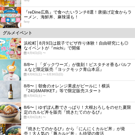
favy
5
『reDine広島』で食べたいランチ8選！唐揚げ定食からラ
ーメン、海鮮丼、麻辣湯も！
favy
グルメイベント
浜松町│8月9日は親子でピザ作り体験！自由研究にも◎
なイベントが『michi』で開催
8月9日(日) 〜
8/8〜｜「ダックワーズ」が復刻！ピスタチオ香るパルフ
ェなど限定販売『ヨックモック青山本店』
8月8日(土) 〜 8月30日(日)
8/8〜｜朝食のオレンジ果皮がビールに！横浜
『2416MARKET』等で限定販売スタート
8月8日(土) 〜
8/6〜｜ゆずぽん酢でさっぱり！大根おろしをのせた夏限
定のカルビ丼を販売『焼きたてのかるび』
8月6日(木) 〜
『焼きたてのかるび』から「にんにくカルビ丼」が発
売！大人気の「豚カルビ丼」も待望の復活