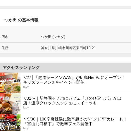
つか田 の基本情報
店名
つか田 (ツカダ)
住所
神奈川県川崎市川崎区東田町10-21
アクセスランキング
1
7/27│『尾道ラーメンWAN』が広島HiroPaにオープン！
キッズラーメン無料イベント開催
favy
2
7/31〜｜新静岡セノバにカフェ『けのひ堂ラボ』が出
店！濃厚クロックムッシュにスイーツも
favy
3
〜9/30｜100辛麻辣湯に激辛超えの“インド辛”カレーも！
『富山北口横丁』で激辛フェス開催中
favy