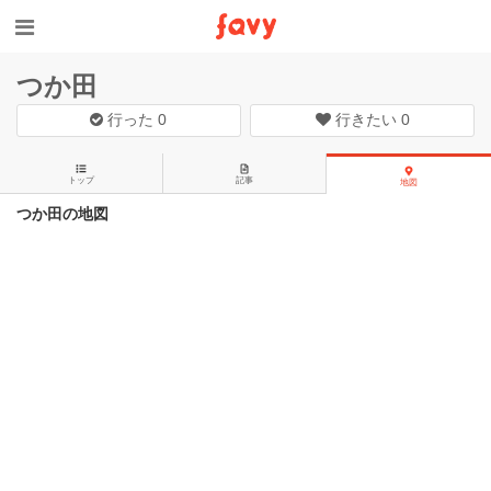
つか田
行った
0
行きたい
0
トップ
記事
地図
つか田の地図