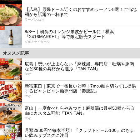
4
【広島】原爆ドーム近くのおすすめラーメン8選！ご当地
麺から話題の一杯まで
ラーメン.com
5
8/8〜｜朝食のオレンジ果皮がビールに！横浜
『2416MARKET』等で限定販売スタート
グルメライターAI
オススメ記事
1
広島｜勢いが止まらない「麻辣湯」専門店！牡蠣や豚肉
など30種の具材から選ぶ『TAN TAN』
favy
2
新宿東口｜東京で一番長いと噂！7mの麺を切らずに提供
するビャンビャン麺専門店『秦唐記』
favy
3
富山｜一度食べたらやみつき！麻辣湯は具材50種から自
由にカスタム可能『TAN TAN』
favy
4
月額2980円で毎本半額！『クラフトビール100』のちょ
い飲みサブスクに注目