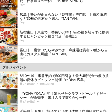
た！仕事帰りの一杯に『BRISK STAND』
favy
3
広島｜勢いが止まらない「麻辣湯」専門店！牡蠣や豚肉
など30種の具材から選ぶ『TAN TAN』
favy
4
新宿東口｜東京で一番長いと噂！7mの麺を切らずに提供
するビャンビャン麺専門店『秦唐記』
favy
5
富山｜一度食べたらやみつき！麻辣湯は具材50種から自
由にカスタム可能『TAN TAN』
favy
グルメイベント
8/10〜19｜事前予約で500円引き！最大4時間食べ飲み放
題の夏休みビュッフェ開催『reDine 広島』
8月10日(月) 〜 8月19日(水)
『YONA YONA』初！凍らせたクラフトビール「すだッ
シー」が販売中！果汁入りで爽やかな一杯
8月10日(月) 〜
浜松町│8月9日は親子でピザ作り体験！自由研究にも◎