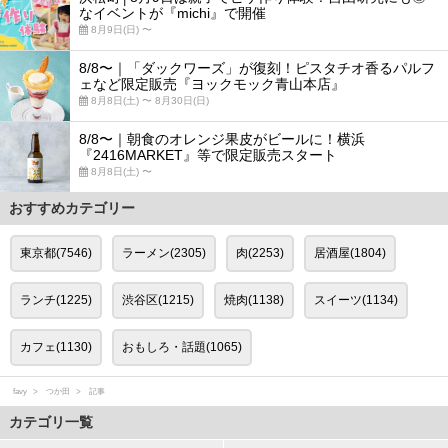
なイベントが『michi』で開催
8月9日(日) 〜
8/8〜｜「ダックワーズ」が復刻！ピスタチオ香るパルフ
ェなど限定販売『ヨックモック青山本店』
8月8日(土) 〜 8月30日(日)
8/8〜｜朝食のオレンジ果皮がビールに！横浜
『2416MARKET』等で限定販売スタート
8月8日(土) 〜
おすすめカテゴリー
東京都(7546)
ラーメン(2305)
肉(2253)
居酒屋(1804)
ランチ(1225)
渋谷区(1215)
焼肉(1138)
スイーツ(1134)
カフェ(1130)
おもしろ・話題(1065)
favy
つか田
記事
カテゴリ一覧