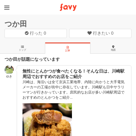
つか田
行った
0
行きたい
0
トップ
地図
記事
つか田が話題になっています
無性にとんかつが食べたくなる！そんな日は、川崎駅
周辺でおすすめのお店をご紹介
ゆき
川崎は、海沿いは全て京浜工業地帯、内陸に向かうと大手電気
メーカーの工場が街中に存在しています。川崎駅も日中サラリ
ーマンが行きかっています。庶民的なお店が多い川崎駅周辺で
おすすめのとんかつをご紹介...