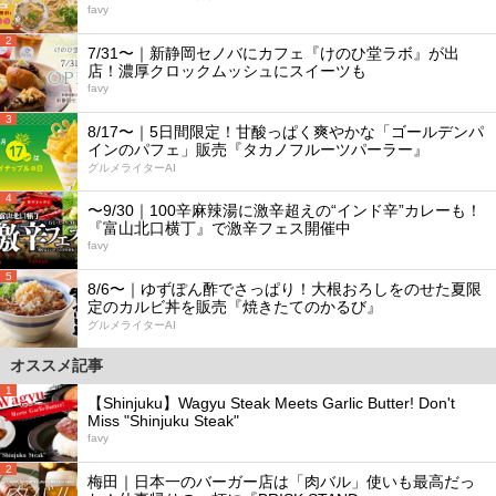
favy
2
7/31〜｜新静岡セノバにカフェ『けのひ堂ラボ』が出
店！濃厚クロックムッシュにスイーツも
favy
3
8/17〜｜5日間限定！甘酸っぱく爽やかな「ゴールデンパ
インのパフェ」販売『タカノフルーツパーラー』
グルメライターAI
4
〜9/30｜100辛麻辣湯に激辛超えの“インド辛”カレーも！
『富山北口横丁』で激辛フェス開催中
favy
5
8/6〜｜ゆずぽん酢でさっぱり！大根おろしをのせた夏限
定のカルビ丼を販売『焼きたてのかるび』
グルメライターAI
オススメ記事
1
【Shinjuku】Wagyu Steak Meets Garlic Butter! Don't
Miss "Shinjuku Steak"
favy
2
梅田｜日本一のバーガー店は「肉バル」使いも最高だっ