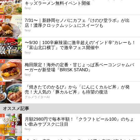
キッズラーメン無料イベント開催
favy
2
7/31〜｜新静岡セノバにカフェ『けのひ堂ラボ』が出
店！濃厚クロックムッシュにスイーツも
favy
3
〜9/30｜100辛麻辣湯に激辛超えの“インド辛”カレーも！
『富山北口横丁』で激辛フェス開催中
favy
4
梅田限定！海外の定番・甘じょっぱ系ベーコンジャムバ
ーガーが新登場『BRISK STAND』
favy
5
『焼きたてのかるび』から「にんにくカルビ丼」が発
売！大人気の「豚カルビ丼」も待望の復活
グルメライターAI
オススメ記事
1
月額2980円で毎本半額！『クラフトビール100』のちょ
い飲みサブスクに注目
favy
2