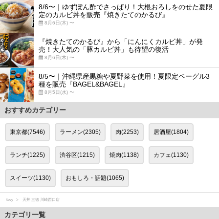
8/6〜｜ゆずぽん酢でさっぱり！大根おろしをのせた夏限
定のカルビ丼を販売『焼きたてのかるび』
8月6日(木) 〜
『焼きたてのかるび』から「にんにくカルビ丼」が発
売！大人気の「豚カルビ丼」も待望の復活
8月6日(木) 〜
8/5〜｜沖縄県産黒糖や夏野菜を使用！夏限定ベーグル3
種を販売『BAGEL&BAGEL』
8月5日(水) 〜
おすすめカテゴリー
東京都(7546)
ラーメン(2305)
肉(2253)
居酒屋(1804)
ランチ(1225)
渋谷区(1215)
焼肉(1138)
カフェ(1130)
スイーツ(1130)
おもしろ・話題(1065)
favy
天丼 三惚 川崎西口店
カテゴリ一覧