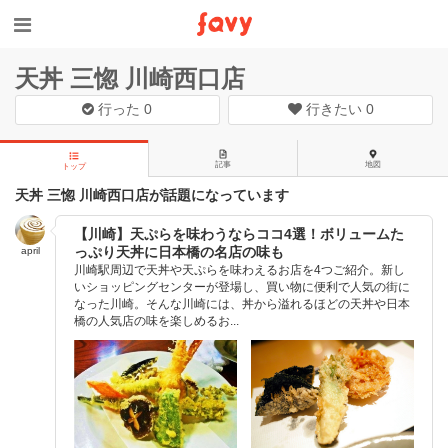
天丼 三惚 川崎西口店
行った
0
行きたい
0
記事
地図
トップ
天丼 三惚 川崎西口店が話題になっています
【川崎】天ぷらを味わうならココ4選！ボリュームた
っぷり天丼に日本橋の名店の味も
april
川崎駅周辺で天丼や天ぷらを味わえるお店を4つご紹介。新し
いショッピングセンターが登場し、買い物に便利で人気の街に
なった川崎。そんな川崎には、丼から溢れるほどの天丼や日本
橋の人気店の味を楽しめるお...