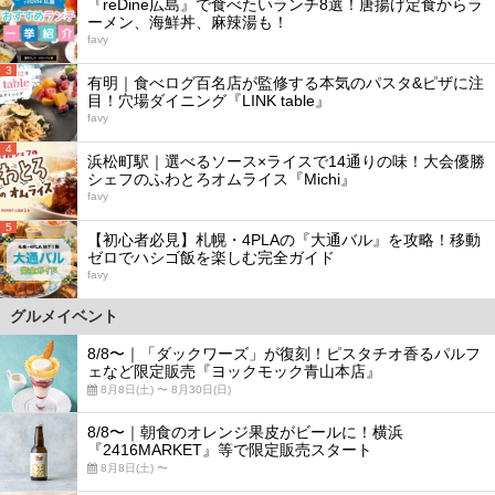
『reDine広島』で食べたいランチ8選！唐揚げ定食からラ
ーメン、海鮮丼、麻辣湯も！
favy
3
有明｜食べログ百名店が監修する本気のパスタ&ピザに注
目！穴場ダイニング『LINK table』
favy
4
浜松町駅｜選べるソース×ライスで14通りの味！大会優勝
シェフのふわとろオムライス『Michi』
favy
5
【初心者必見】札幌・4PLAの『大通バル』を攻略！移動
ゼロでハシゴ飯を楽しむ完全ガイド
favy
グルメイベント
8/8〜｜「ダックワーズ」が復刻！ピスタチオ香るパルフ
ェなど限定販売『ヨックモック青山本店』
8月8日(土) 〜 8月30日(日)
8/8〜｜朝食のオレンジ果皮がビールに！横浜
『2416MARKET』等で限定販売スタート
8月8日(土) 〜