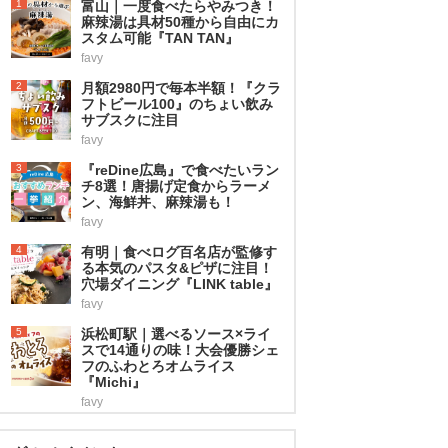
1
富山｜一度食べたらやみつき！
麻辣湯は具材50種から自由にカ
スタム可能『TAN TAN』
favy
2
月額2980円で毎本半額！『クラ
フトビール100』のちょい飲み
サブスクに注目
favy
3
『reDine広島』で食べたいラン
チ8選！唐揚げ定食からラーメ
ン、海鮮丼、麻辣湯も！
favy
4
有明｜食べログ百名店が監修す
る本気のパスタ&ピザに注目！
穴場ダイニング『LINK table』
favy
5
浜松町駅｜選べるソース×ライ
スで14通りの味！大会優勝シェ
フのふわとろオムライス
『Michi』
favy