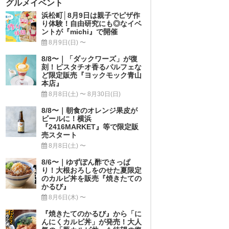
グルメイベント
浜松町│8月9日は親子でピザ作
り体験！自由研究にも◎なイベ
ントが『michi』で開催
8月9日(日) 〜
8/8〜｜「ダックワーズ」が復
刻！ピスタチオ香るパルフェな
ど限定販売『ヨックモック青山
本店』
8月8日(土) 〜 8月30日(日)
8/8〜｜朝食のオレンジ果皮が
ビールに！横浜
『2416MARKET』等で限定販
売スタート
8月8日(土) 〜
8/6〜｜ゆずぽん酢でさっぱ
り！大根おろしをのせた夏限定
のカルビ丼を販売『焼きたての
かるび』
8月6日(木) 〜
『焼きたてのかるび』から「に
んにくカルビ丼」が発売！大人