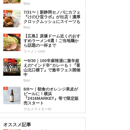
favy
2
7/31〜｜新静岡セノバにカフェ
『けのひ堂ラボ』が出店！濃厚
クロックムッシュにスイーツも
favy
3
【広島】原爆ドーム近くのおす
すめラーメン8選！ご当地麺か
ら話題の一杯まで
ラーメン.com
4
〜9/30｜100辛麻辣湯に激辛超
えの“インド辛”カレーも！『富
山北口横丁』で激辛フェス開催
中
favy
5
8/8〜｜朝食のオレンジ果皮が
ビールに！横浜
『2416MARKET』等で限定販
売スタート
グルメライターAI
オススメ記事