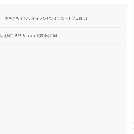
！みそごろう (ジカセイメンゼンミソズキミソゴロウ)
杉町1-526-6 コスモ武蔵小杉104