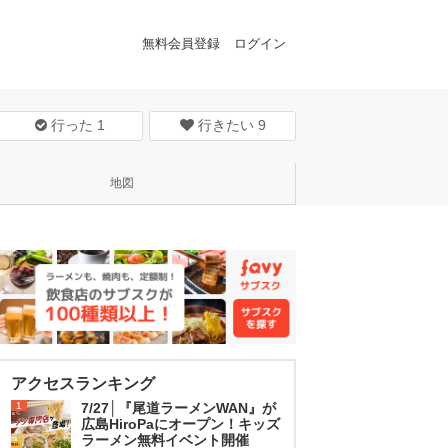
無料会員登録
ログイン
行った
1
行きたい
9
地図
アクセスランキング
1
7/27│『尾道ラーメンWAN』が
広島HiroPaにオープン！キッズ
ラーメン無料イベント開催