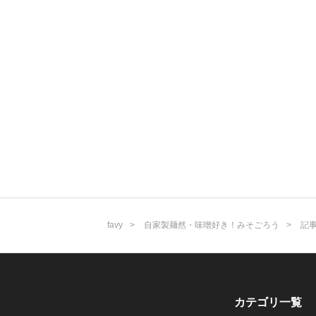
favy
自家製麺然・味噌好き！みそごろう
記
カテゴリ一覧