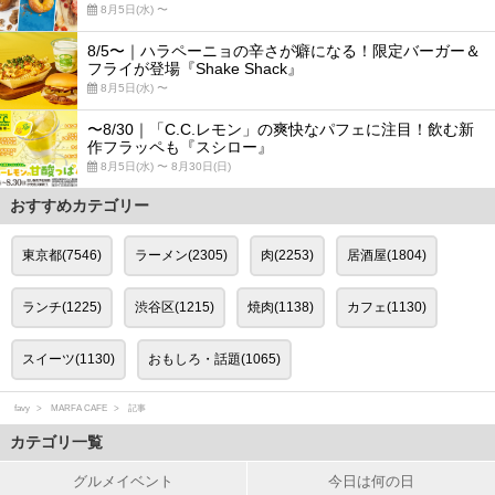
8月5日(水) 〜
8/5〜｜ハラペーニョの辛さが癖になる！限定バーガー＆
フライが登場『Shake Shack』
8月5日(水) 〜
〜8/30｜「C.C.レモン」の爽快なパフェに注目！飲む新
作フラッペも『スシロー』
8月5日(水) 〜 8月30日(日)
おすすめカテゴリー
東京都(7546)
ラーメン(2305)
肉(2253)
居酒屋(1804)
ランチ(1225)
渋谷区(1215)
焼肉(1138)
カフェ(1130)
スイーツ(1130)
おもしろ・話題(1065)
favy
MARFA CAFE
記事
カテゴリ一覧
グルメイベント
今日は何の日