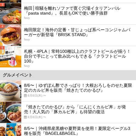
3
梅田│喧騒を離れソファで寛ぐ穴場イタリアンバル
『pasta stand』。長居もOKで使い勝手抜群
favy
4
梅田限定！海外の定番・甘じょっぱ系ベーコンジャムバ
ーガーが新登場『BRISK STAND』
favy
5
札幌・4PLA｜常時100種以上のクラフトビールが揃う！
自分で手にとって飲み比べもできる『クラフトビール
100』
favy
グルメイベント
8/6〜｜ゆずぽん酢でさっぱり！大根おろしをのせた夏限
定のカルビ丼を販売『焼きたてのかるび』
8月6日(木) 〜
『焼きたてのかるび』から「にんにくカルビ丼」が発
売！大人気の「豚カルビ丼」も待望の復活
8月6日(木) 〜
8/5〜｜沖縄県産黒糖や夏野菜を使用！夏限定ベーグル3
種を販売『BAGEL&BAGEL』