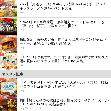
2
7/27│『尾道ラーメンWAN』が広島HiroPaにオープン！
キッズラーメン無料イベント開催
favy
3
〜9/30｜100辛麻辣湯に激辛超えの“インド辛”カレーも！
『富山北口横丁』で激辛フェス開催中
favy
4
梅田限定！海外の定番・甘じょっぱ系ベーコンジャムバ
ーガーが新登場『BRISK STAND』
favy
5
8/10〜19｜事前予約で500円引き！最大4時間食べ飲み放
題の夏休みビュッフェ開催『reDine 広島』
favy
オススメ記事
1
【初心者必見】札幌・4PLAの『大通バル』を攻略！移動
ゼロでハシゴ飯を楽しむ完全ガイド
favy
2
梅田│切ったやつの次はこれ。極みのてりやきバーガーが
『BRISK STAND』の新定番！
favyグルメニュース