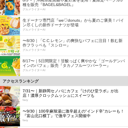
種を販売『BAGEL&BAGEL』
グルメライターAI
生ドーナツ専門店『we♡donuts』から夏のご褒美！パイ
ン尽くしの新作ドーナツが登場
グルメライターAI
〜8/30｜「C.C.レモン」の爽快なパフェに注目！飲む新
作フラッペも『スシロー』
グルメライターAI
8/17〜｜5日間限定！甘酸っぱく爽やかな「ゴールデンパ
インのパフェ」販売『タカノフルーツパーラー』
グルメライターAI
アクセスランキング
1
7/31〜｜新静岡セノバにカフェ『けのひ堂ラボ』が出
店！濃厚クロックムッシュにスイーツも
favy
2
〜9/30｜100辛麻辣湯に激辛超えの“インド辛”カレーも！
『富山北口横丁』で激辛フェス開催中
favy