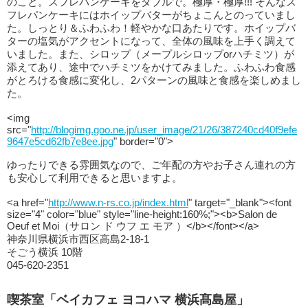
のこと。スフレパンケーキをダブルで。極厚・極厚!!! そんなス
フレパンケーキにはホイップバターがちょこんとのっていまし
た。しっとり＆ふわふわ！軽やかな口あたりです。ホイップバ
ターの塩気がアクセントになって、全体の風味を上手く調えて
いました。また、シロップ（メープルシロップorハチミツ）が
添えてあり、途中でハチミツをかけてみました。ふわふわ食感
がとろける食感に変化し、2パターンの風味と食感を楽しめまし
た。
<img
src="
http://blogimg.goo.ne.jp/user_image/21/26/387240cd40f9efe
9647e5cd62fb7e8ee.jpg
" border="0">
ゆったりできる雰囲気なので、ご年配の方やお子さん連れの方
も安心して利用できると思いますよ。
<a href="
http://www.n-rs.co.jp/index.html
" target="_blank"><font
size="4" color="blue" style="line-height:160%;"><b>Salon de
Oeuf et Moi（サロン ド ウフ エ モア ）</b></font></a>
神奈川県横浜市西区高島2-18-1
そごう横浜 10階
045-620-2351
喫茶室「ベイカフェ ヨコハマ 横浜髙島屋」