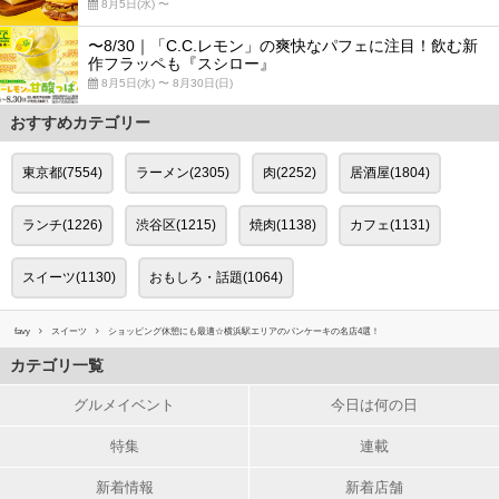
8月5日(水) 〜
〜8/30｜「C.C.レモン」の爽快なパフェに注目！飲む新
作フラッペも『スシロー』
8月5日(水) 〜 8月30日(日)
おすすめカテゴリー
東京都(7554)
ラーメン(2305)
肉(2252)
居酒屋(1804)
ランチ(1226)
渋谷区(1215)
焼肉(1138)
カフェ(1131)
スイーツ(1130)
おもしろ・話題(1064)
favy
スイーツ
ショッピング休憩にも最適☆横浜駅エリアのパンケーキの名店4選！
カテゴリ一覧
グルメイベント
今日は何の日
特集
連載
新着情報
新着店舗