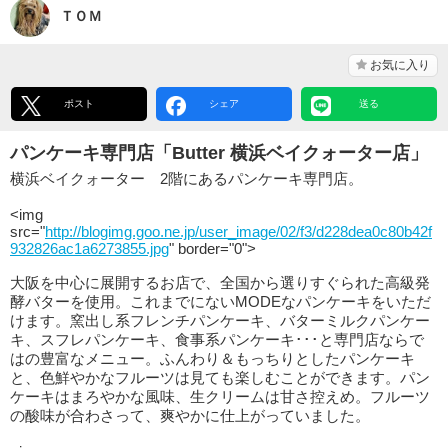
ＴＯＭ
お気に入り
ポスト
シェア
送る
パンケーキ専門店「Butter 横浜ベイクォーター店」
横浜ベイクォーター 2階にあるパンケーキ専門店。
<img
src="
http://blogimg.goo.ne.jp/user_image/02/f3/d228dea0c80b42f
932826ac1a6273855.jpg
" border="0">
大阪を中心に展開するお店で、全国から選りすぐられた高級発
酵バターを使用。これまでにないMODEなパンケーキをいただ
けます。窯出し系フレンチパンケーキ、バターミルクパンケー
キ、スフレパンケーキ、食事系パンケーキ･･･と専門店ならで
はの豊富なメニュー。ふんわり＆もっちりとしたパンケーキ
と、色鮮やかなフルーツは見ても楽しむことができます。パン
ケーキはまろやかな風味、生クリームは甘さ控えめ。フルーツ
の酸味が合わさって、爽やかに仕上がっていました。