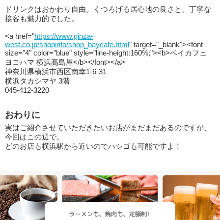
ドリンクはおかわり自由。くつろげる居心地の良さと、丁寧な
接客も魅力的でした。
<a href="
https://www.ginza-
west.co.jp/shopinfo/shop_baycafe.html
" target="_blank"><font
size="4" color="blue" style="line-height:160%;"><b>ベイカフェ
ヨコハマ 横浜髙島屋</b></font></a>
神奈川県横浜市西区南幸1-6-31
横浜タカシマヤ 3階
045-412-3220
おわりに
実はご紹介させていただきたいお店がまだまだあるのですが、
今回はこの辺で。
どのお店も横浜駅から近いのでハシゴも可能ですよ！