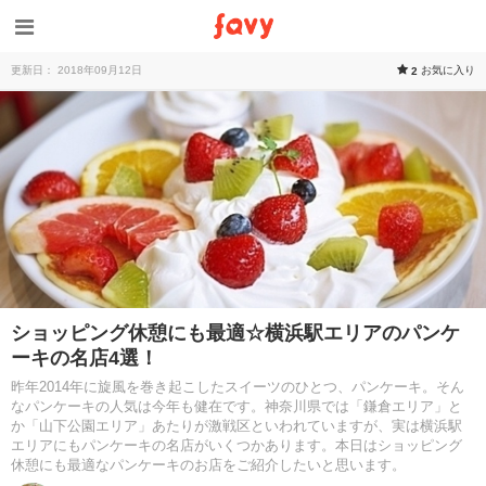
更新日： 2018年09月12日
お気に入り
2
ショッピング休憩にも最適☆横浜駅エリアのパンケ
ーキの名店4選！
昨年2014年に旋風を巻き起こしたスイーツのひとつ、パンケーキ。そん
なパンケーキの人気は今年も健在です。神奈川県では「鎌倉エリア」と
か「山下公園エリア」あたりが激戦区といわれていますが、実は横浜駅
エリアにもパンケーキの名店がいくつかあります。本日はショッピング
休憩にも最適なパンケーキのお店をご紹介したいと思います。