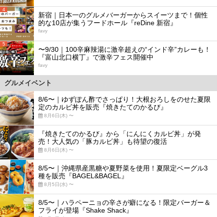
4
新宿｜日本一のグルメバーガーからスイーツまで！個性
的な10店が集うフードホール『reDine 新宿』
favy
5
〜9/30｜100辛麻辣湯に激辛超えの“インド辛”カレーも！
『富山北口横丁』で激辛フェス開催中
favy
グルメイベント
8/6〜｜ゆずぽん酢でさっぱり！大根おろしをのせた夏限
定のカルビ丼を販売『焼きたてのかるび』
8月6日(木) 〜
『焼きたてのかるび』から「にんにくカルビ丼」が発
売！大人気の「豚カルビ丼」も待望の復活
8月6日(木) 〜
8/5〜｜沖縄県産黒糖や夏野菜を使用！夏限定ベーグル3
種を販売『BAGEL&BAGEL』
8月5日(水) 〜
8/5〜｜ハラペーニョの辛さが癖になる！限定バーガー＆
フライが登場『Shake Shack』