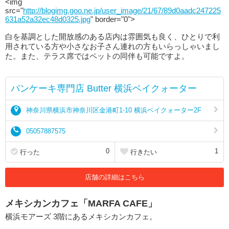
<img
src="
http://blogimg.goo.ne.jp/user_image/21/67/89d0aadc247225
631a52a32ec48d0325.jpg
" border="0">
白を基調とした開放感のある店内は雰囲気も良く、ひとりで利
用されている方や小さなお子さん連れの方もいらっしゃいまし
た。また、テラス席ではペットの同伴も可能ですよ。
パンケーキ専門店 Butter 横浜ベイクォーター
神奈川県横浜市神奈川区金港町1-10 横浜ベイクォーター2F
05057887575
0
1
行った
行きたい
店舗の詳細はこちら
メキシカンカフェ「MARFA CAFE」
横浜モアーズ 3階にあるメキシカンカフェ。