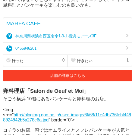
風料理とパンケーキを楽しむのも良いかも。
MARFA CAFE
神奈川県横浜市西区南幸1-3-1 横浜モアーズ3F
0455946201
0
1
行った
行きたい
店舗の詳細はこちら
卵料理店「Salon de Oeuf et Moi」
そごう横浜 10階にあるパンケーキと卵料理のお店。
<img
src="
http://blogimg.goo.ne.jp/user_image/6f/68/11c4db736febf449
8924942b5a278c6a.jpg
" border="0">
コチラのお店、噂ではオムライスとスフレパンケーキが人気と