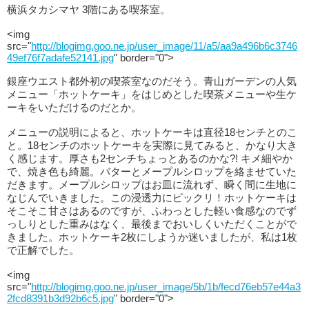
横浜タカシマヤ 3階にある喫茶室。
<img
src="
http://blogimg.goo.ne.jp/user_image/11/a5/aa9a496b6c3746
49ef76f7adafe52141.jpg
" border="0">
銀座ウエスト都外初の喫茶室なのだそう。青山ガーデンの人気
メニュー「ホットケーキ」をはじめとした喫茶メニューや生ケ
ーキをいただけるのだとか。
メニューの説明によると、ホットケーキは直径18センチとのこ
と。18センチのホットケーキを実際に見てみると、かなり大き
く感じます。厚さも2センチちょっとあるのかな?! キメ細やか
で、焼き色も綺麗。バターとメープルシロップを絡ませていた
だきます。メープルシロップはお皿に流れず、瞬く間に生地に
なじんでいきました。この浸透力にビックリ！ホットケーキは
そこそこ甘さはあるのですが、ふわっとした軽い食感なのでず
っしりとした重みはなく、最後までおいしくいただくことがで
きました。ホットケーキ2枚にしようか迷いましたが、私は1枚
で正解でした。
<img
src="
http://blogimg.goo.ne.jp/user_image/5b/1b/fecd76eb57e44a3
2fcd8391b3d92b6c5.jpg
" border="0">