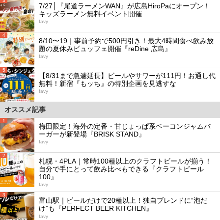
3
7/27│『尾道ラーメンWAN』が広島HiroPaにオープン！
キッズラーメン無料イベント開催
favy
4
8/10〜19｜事前予約で500円引き！最大4時間食べ飲み放
題の夏休みビュッフェ開催『reDine 広島』
favy
5
【8/31まで急遽延長】ビールやサワーが111円！お通し代
無料！新宿『もッち』の特別企画を見逃すな
favy
オススメ記事
1
梅田限定！海外の定番・甘じょっぱ系ベーコンジャムバ
ーガーが新登場『BRISK STAND』
favy
2
札幌・4PLA｜常時100種以上のクラフトビールが揃う！
自分で手にとって飲み比べもできる『クラフトビール
100』
favy
3
富山駅｜ビールだけで20種以上！独自ブレンドに“泡だ
け”も『PERFECT BEER KITCHEN』
favy