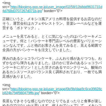
<img
src="
http://blogimg.goo.ne.jp/user_image/02/58/12b8dd9631731d
4d768d3707267d071b.jpg
" border="0">
正確にいうと、メキシコ風アメリカ料理を提供するお店なのだ
そう。運営会社はカフェやレストラン、音楽レーベルなどを運
営する「ポトマック」。
メニューを見てみると、とくに気になったのはパンケーキメニ
ューです。何と！パンケーキ専門店レベルの豊富なバリエーシ
ョンなんです。ふと他のお客さんを見てみると、見える範囲で
全員の方がパンケーキを注文していました。
厚みのあるショコラパンケーキ。ふんわり感がありつつも、わ
ずかながら弾力もありました。ほのかに甘みのあるショコラパ
ンケーキにガツン！とした甘さのあるマロンクリーム、酸味の
あるカシスソースがバランス良く調和されており、一枚でも満
足感がありました。
<img
src="
http://blogimg.goo.ne.jp/user_image/0b/9b/daa9c6ce39828c
b824b794f980479ffb.jpg
" border="0">
長居もできそうな感じなのでひとりでもまったりと食事が楽し
めるのではないかと思います。何人かでシェアして、メキシコ