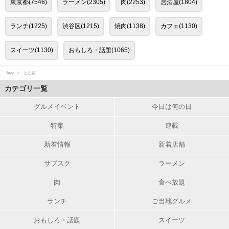
東京都(7546)
ラーメン(2305)
肉(2253)
居酒屋(1804)
ランチ(1225)
渋谷区(1215)
焼肉(1138)
カフェ(1130)
スイーツ(1130)
おもしろ・話題(1065)
favy
とん吉
カテゴリ一覧
グルメイベント
今日は何の日
特集
連載
新着情報
新着店舗
サブスク
ラーメン
肉
食べ放題
ランチ
ご当地グルメ
おもしろ・話題
スイーツ