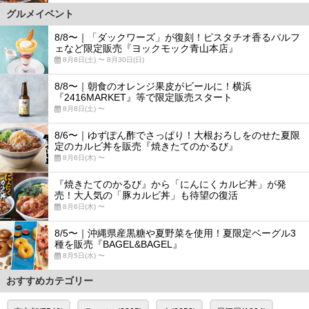
グルメイベント
8/8〜｜「ダックワーズ」が復刻！ピスタチオ香るパルフ
ェなど限定販売『ヨックモック青山本店』
8月8日(土) 〜 8月30日(日)
8/8〜｜朝食のオレンジ果皮がビールに！横浜
『2416MARKET』等で限定販売スタート
8月8日(土) 〜
8/6〜｜ゆずぽん酢でさっぱり！大根おろしをのせた夏限
定のカルビ丼を販売『焼きたてのかるび』
8月6日(木) 〜
『焼きたてのかるび』から「にんにくカルビ丼」が発
売！大人気の「豚カルビ丼」も待望の復活
8月6日(木) 〜
8/5〜｜沖縄県産黒糖や夏野菜を使用！夏限定ベーグル3
種を販売『BAGEL&BAGEL』
8月5日(水) 〜
おすすめカテゴリー