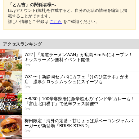
「とん吉」の関係者様へ
favyアカウント(無料)を作成すると、自分のお店の情報を編集し掲
載することができます。
詳しい情報とご登録は
こちら
をご確認ください。
アクセスランキング
1
7/27│『尾道ラーメンWAN』が広島HiroPaにオープン！
キッズラーメン無料イベント開催
favy
2
7/31〜｜新静岡セノバにカフェ『けのひ堂ラボ』が出
店！濃厚クロックムッシュにスイーツも
favy
3
〜9/30｜100辛麻辣湯に激辛超えの“インド辛”カレーも！
『富山北口横丁』で激辛フェス開催中
favy
4
梅田限定！海外の定番・甘じょっぱ系ベーコンジャムバ
ーガーが新登場『BRISK STAND』
favy