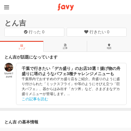
とん吉
行った
0
行きたい
0
記事
地図
トップ
とん吉が話題になっています
千葉で行きたい「デカ盛り」のお店10選！揚げ物の舟
盛りに塔のようなパフェ3種チャレンジメニューも
Izumi I
zumi
千葉県内でおすすめのデカ盛り店をご紹介。舟盛りのように盛
り付けられた「ミックスフライ」や等のようにそびえ立つ「巨
大パフェ」、器からはみ出す「カツ丼」など、さまざまなデカ
盛りメニューが登場します。...
この記事を読む
とん吉 の基本情報