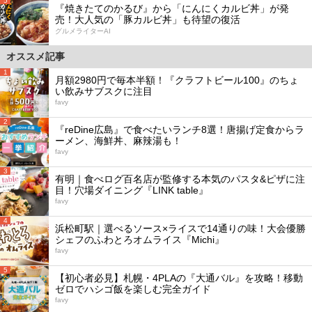
5
『焼きたてのかるび』から「にんにくカルビ丼」が発
売！大人気の「豚カルビ丼」も待望の復活
グルメライターAI
オススメ記事
1
月額2980円で毎本半額！『クラフトビール100』のちょ
い飲みサブスクに注目
favy
2
『reDine広島』で食べたいランチ8選！唐揚げ定食からラ
ーメン、海鮮丼、麻辣湯も！
favy
3
有明｜食べログ百名店が監修する本気のパスタ&ピザに注
目！穴場ダイニング『LINK table』
favy
4
浜松町駅｜選べるソース×ライスで14通りの味！大会優勝
シェフのふわとろオムライス『Michi』
favy
5
【初心者必見】札幌・4PLAの『大通バル』を攻略！移動
ゼロでハシゴ飯を楽しむ完全ガイド
favy