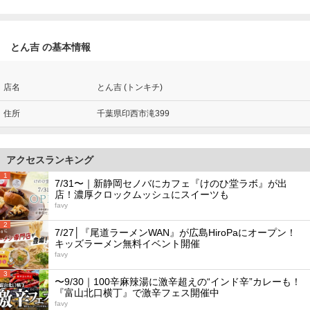
とん吉 の基本情報
店名
とん吉 (トンキチ)
住所
千葉県印西市滝399
アクセスランキング
1
7/31〜｜新静岡セノバにカフェ『けのひ堂ラボ』が出
店！濃厚クロックムッシュにスイーツも
favy
2
7/27│『尾道ラーメンWAN』が広島HiroPaにオープン！
キッズラーメン無料イベント開催
favy
3
〜9/30｜100辛麻辣湯に激辛超えの“インド辛”カレーも！
『富山北口横丁』で激辛フェス開催中
favy