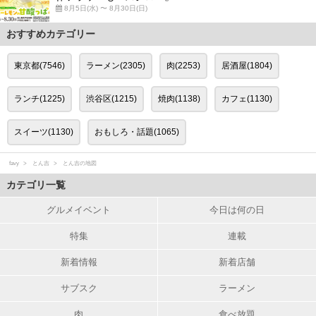
8月5日(水) 〜 8月30日(日)
おすすめカテゴリー
東京都(7546)
ラーメン(2305)
肉(2253)
居酒屋(1804)
ランチ(1225)
渋谷区(1215)
焼肉(1138)
カフェ(1130)
スイーツ(1130)
おもしろ・話題(1065)
favy
とん吉
とん吉の地図
カテゴリ一覧
グルメイベント
今日は何の日
特集
連載
新着情報
新着店舗
サブスク
ラーメン
肉
食べ放題