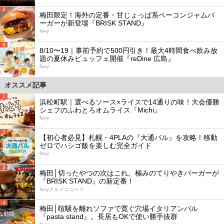
4
梅田限定！海外の定番・甘じょっぱ系ベーコンジャムバ
ーガーが新登場『BRISK STAND』
favy
5
8/10〜19｜事前予約で500円引き！最大4時間食べ飲み放
題の夏休みビュッフェ開催『reDine 広島』
favy
オススメ記事
1
浜松町駅｜選べるソース×ライスで14通りの味！大会優勝
シェフのふわとろオムライス『Michi』
favy
2
【初心者必見】札幌・4PLAの『大通バル』を攻略！移動
ゼロでハシゴ飯を楽しむ完全ガイド
favy
3
梅田│切ったやつの次はこれ。極みのてりやきバーガーが
『BRISK STAND』の新定番！
favyグルメニュース
4
梅田│喧騒を離れソファで寛ぐ穴場イタリアンバル
『pasta stand』。長居もOKで使い勝手抜群