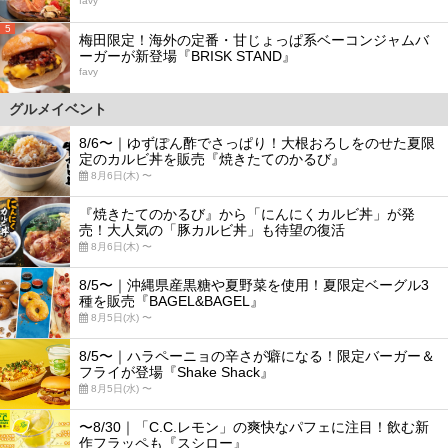
favy
5
梅田限定！海外の定番・甘じょっぱ系ベーコンジャムバ
ーガーが新登場『BRISK STAND』
favy
グルメイベント
8/6〜｜ゆずぽん酢でさっぱり！大根おろしをのせた夏限
定のカルビ丼を販売『焼きたてのかるび』
8月6日(木) 〜
『焼きたてのかるび』から「にんにくカルビ丼」が発
売！大人気の「豚カルビ丼」も待望の復活
8月6日(木) 〜
8/5〜｜沖縄県産黒糖や夏野菜を使用！夏限定ベーグル3
種を販売『BAGEL&BAGEL』
8月5日(水) 〜
8/5〜｜ハラペーニョの辛さが癖になる！限定バーガー＆
フライが登場『Shake Shack』
8月5日(水) 〜
〜8/30｜「C.C.レモン」の爽快なパフェに注目！飲む新
作フラッペも『スシロー』