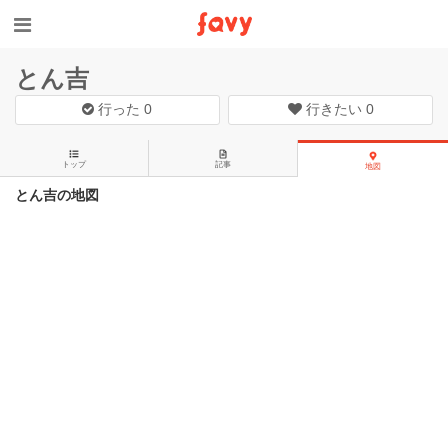
とん吉
行った
0
行きたい
0
トップ
記事
地図
とん吉の地図