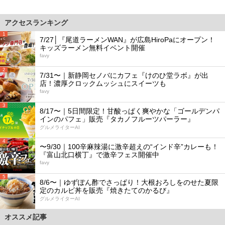
アクセスランキング
1
7/27│『尾道ラーメンWAN』が広島HiroPaにオープン！
キッズラーメン無料イベント開催
favy
2
7/31〜｜新静岡セノバにカフェ『けのひ堂ラボ』が出
店！濃厚クロックムッシュにスイーツも
favy
3
8/17〜｜5日間限定！甘酸っぱく爽やかな「ゴールデンパ
インのパフェ」販売『タカノフルーツパーラー』
グルメライターAI
4
〜9/30｜100辛麻辣湯に激辛超えの“インド辛”カレーも！
『富山北口横丁』で激辛フェス開催中
favy
5
8/6〜｜ゆずぽん酢でさっぱり！大根おろしをのせた夏限
定のカルビ丼を販売『焼きたてのかるび』
グルメライターAI
オススメ記事