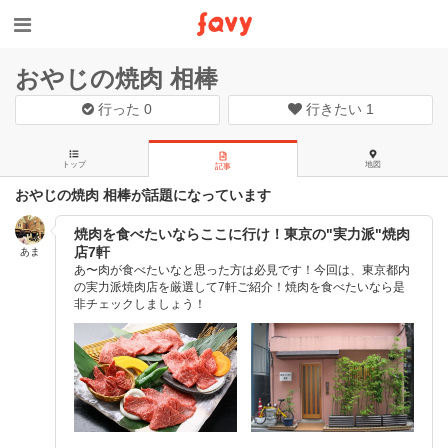
おやじの焼肉 相棒
行った
0
行きたい
1
トップ
地図
記事
おやじの焼肉 相棒が話題になっています
焼肉を食べたいならここに行け！東京の"実力派"焼肉
店7軒
あま
あ〜肉が食べたいなと思った方は必見です！今回は、東京都内
の実力派焼肉店を厳選して7軒ご紹介！焼肉を食べたいなら是
非チェックしましょう！