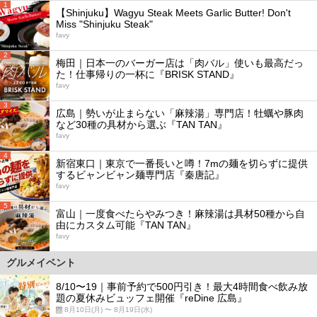
1
【Shinjuku】Wagyu Steak Meets Garlic Butter! Don't
Miss "Shinjuku Steak"
favy
2
梅田｜日本一のバーガー店は「肉バル」使いも最高だっ
た！仕事帰りの一杯に『BRISK STAND』
favy
3
広島｜勢いが止まらない「麻辣湯」専門店！牡蠣や豚肉
など30種の具材から選ぶ『TAN TAN』
favy
4
新宿東口｜東京で一番長いと噂！7mの麺を切らずに提供
するビャンビャン麺専門店『秦唐記』
favy
5
富山｜一度食べたらやみつき！麻辣湯は具材50種から自
由にカスタム可能『TAN TAN』
favy
グルメイベント
8/10〜19｜事前予約で500円引き！最大4時間食べ飲み放
題の夏休みビュッフェ開催『reDine 広島』
8月10日(月) 〜 8月19日(水)