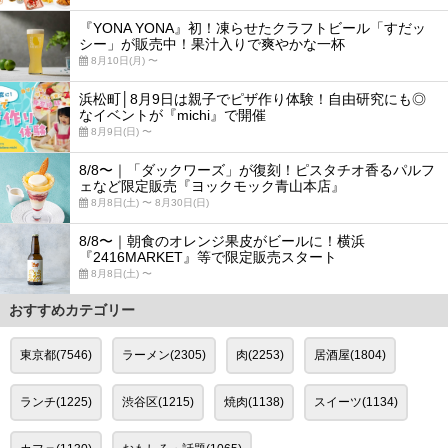
『YONA YONA』初！凍らせたクラフトビール「すだッ
シー」が販売中！果汁入りで爽やかな一杯
8月10日(月) 〜
浜松町│8月9日は親子でピザ作り体験！自由研究にも◎
なイベントが『michi』で開催
8月9日(日) 〜
8/8〜｜「ダックワーズ」が復刻！ピスタチオ香るパルフ
ェなど限定販売『ヨックモック青山本店』
8月8日(土) 〜 8月30日(日)
8/8〜｜朝食のオレンジ果皮がビールに！横浜
『2416MARKET』等で限定販売スタート
8月8日(土) 〜
おすすめカテゴリー
東京都(7546)
ラーメン(2305)
肉(2253)
居酒屋(1804)
ランチ(1225)
渋谷区(1215)
焼肉(1138)
スイーツ(1134)