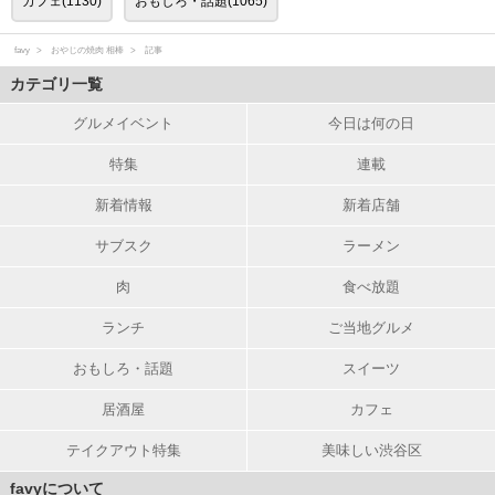
カフェ(1130)
おもしろ・話題(1065)
favy
おやじの焼肉 相棒
記事
カテゴリ一覧
グルメイベント
今日は何の日
特集
連載
新着情報
新着店舗
サブスク
ラーメン
肉
食べ放題
ランチ
ご当地グルメ
おもしろ・話題
スイーツ
居酒屋
カフェ
テイクアウト特集
美味しい渋谷区
favyについて