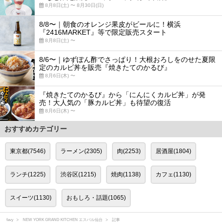
8月8日(土) 〜 8月30日(日)
8/8〜｜朝食のオレンジ果皮がビールに！横浜
『2416MARKET』等で限定販売スタート
8月8日(土) 〜
8/6〜｜ゆずぽん酢でさっぱり！大根おろしをのせた夏限
定のカルビ丼を販売『焼きたてのかるび』
8月6日(木) 〜
『焼きたてのかるび』から「にんにくカルビ丼」が発
売！大人気の「豚カルビ丼」も待望の復活
8月6日(木) 〜
おすすめカテゴリー
東京都(7546)
ラーメン(2305)
肉(2253)
居酒屋(1804)
ランチ(1225)
渋谷区(1215)
焼肉(1138)
カフェ(1130)
スイーツ(1130)
おもしろ・話題(1065)
favy
NEW YORK GRAND KITCHEN エスパル仙台
記事