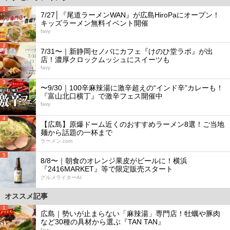
1
7/27│『尾道ラーメンWAN』が広島HiroPaにオープン！
キッズラーメン無料イベント開催
favy
2
7/31〜｜新静岡セノバにカフェ『けのひ堂ラボ』が出
店！濃厚クロックムッシュにスイーツも
favy
3
〜9/30｜100辛麻辣湯に激辛超えの“インド辛”カレーも！
『富山北口横丁』で激辛フェス開催中
favy
4
【広島】原爆ドーム近くのおすすめラーメン8選！ご当地
麺から話題の一杯まで
ラーメン.com
5
8/8〜｜朝食のオレンジ果皮がビールに！横浜
『2416MARKET』等で限定販売スタート
グルメライターAI
オススメ記事
1
広島｜勢いが止まらない「麻辣湯」専門店！牡蠣や豚肉
など30種の具材から選ぶ『TAN TAN』
favy