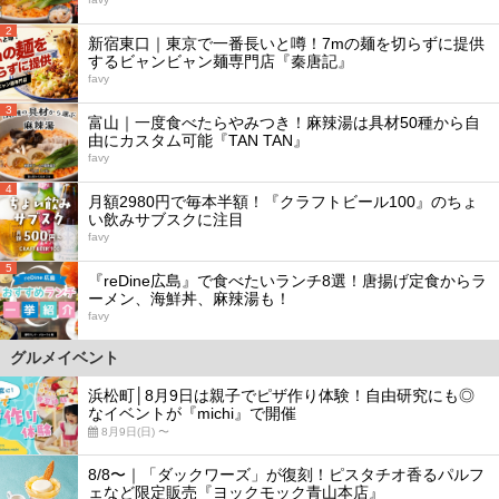
2
新宿東口｜東京で一番長いと噂！7mの麺を切らずに提供
するビャンビャン麺専門店『秦唐記』
favy
3
富山｜一度食べたらやみつき！麻辣湯は具材50種から自
由にカスタム可能『TAN TAN』
favy
4
月額2980円で毎本半額！『クラフトビール100』のちょ
い飲みサブスクに注目
favy
5
『reDine広島』で食べたいランチ8選！唐揚げ定食からラ
ーメン、海鮮丼、麻辣湯も！
favy
グルメイベント
浜松町│8月9日は親子でピザ作り体験！自由研究にも◎
なイベントが『michi』で開催
8月9日(日) 〜
8/8〜｜「ダックワーズ」が復刻！ピスタチオ香るパルフ
ェなど限定販売『ヨックモック青山本店』