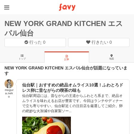
NEW YORK GRAND KITCHEN エス
パル仙台
行った
0
行きたい
0
トップ
地図
記事
NEW YORK GRAND KITCHEN エスパル仙台が話題になっていま
す
仙台駅｜おすすめの絶品オムライス10選！ふわとろド
レス卵に昔ながらの喫茶の味も
mogur
a.nek
仙台駅周辺には、昔ながらの王道からふわとろ系まで、絶品オ
o
ムライスを味わえるお店が豊富です。今回はランチやディナー
で立ち寄りやすい、仙台駅近くの注目店を厳選してご紹介。卵
の絶妙な火加減や自家製ソー...