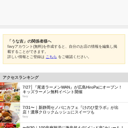
「うな吉」の関係者様へ
favyアカウント(無料)を作成すると、自分のお店の情報を編集し掲
載することができます。
詳しい情報とご登録は
こちら
をご確認ください。
アクセスランキング
1
7/27│『尾道ラーメンWAN』が広島HiroPaにオープン！
キッズラーメン無料イベント開催
favy
2
7/31〜｜新静岡セノバにカフェ『けのひ堂ラボ』が出
店！濃厚クロックムッシュにスイーツも
favy
3
〜9/30｜100辛麻辣湯に激辛超えの“インド辛”カレーも！