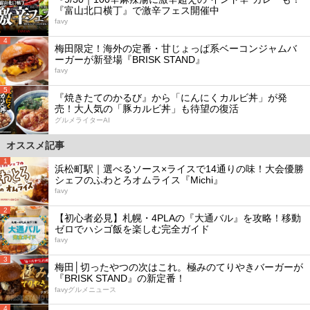
『富山北口横丁』で激辛フェス開催中
favy
4
梅田限定！海外の定番・甘じょっぱ系ベーコンジャムバ
ーガーが新登場『BRISK STAND』
favy
5
『焼きたてのかるび』から「にんにくカルビ丼」が発
売！大人気の「豚カルビ丼」も待望の復活
グルメライターAI
オススメ記事
1
浜松町駅｜選べるソース×ライスで14通りの味！大会優勝
シェフのふわとろオムライス『Michi』
favy
2
【初心者必見】札幌・4PLAの『大通バル』を攻略！移動
ゼロでハシゴ飯を楽しむ完全ガイド
favy
3
梅田│切ったやつの次はこれ。極みのてりやきバーガーが
『BRISK STAND』の新定番！
favyグルメニュース
4