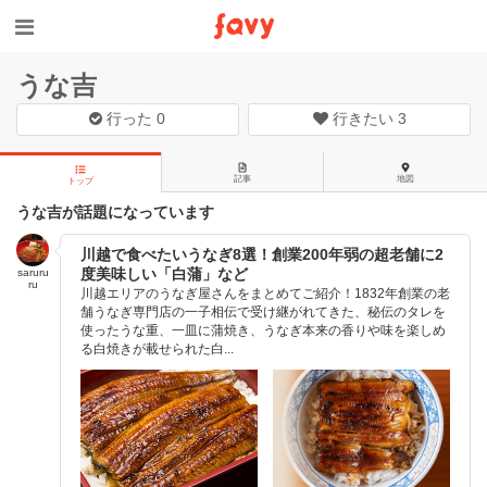
うな吉
行った
0
行きたい
3
記事
地図
トップ
うな吉が話題になっています
川越で食べたいうなぎ8選！創業200年弱の超老舗に2
度美味しい「白蒲」など
saruru
ru
川越エリアのうなぎ屋さんをまとめてご紹介！1832年創業の老
舗うなぎ専門店の一子相伝で受け継がれてきた、秘伝のタレを
使ったうな重、一皿に蒲焼き、うなぎ本来の香りや味を楽しめ
る白焼きが載せられた白...