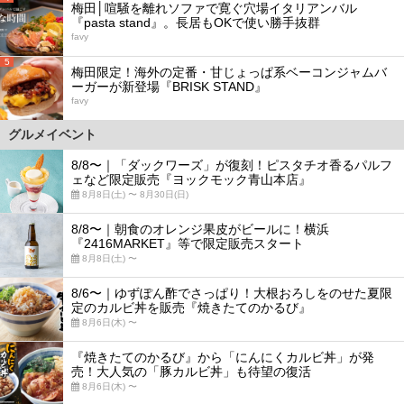
梅田│喧騒を離れソファで寛ぐ穴場イタリアンバル
『pasta stand』。長居もOKで使い勝手抜群
favy
5
梅田限定！海外の定番・甘じょっぱ系ベーコンジャムバ
ーガーが新登場『BRISK STAND』
favy
グルメイベント
8/8〜｜「ダックワーズ」が復刻！ピスタチオ香るパルフ
ェなど限定販売『ヨックモック青山本店』
8月8日(土) 〜 8月30日(日)
8/8〜｜朝食のオレンジ果皮がビールに！横浜
『2416MARKET』等で限定販売スタート
8月8日(土) 〜
8/6〜｜ゆずぽん酢でさっぱり！大根おろしをのせた夏限
定のカルビ丼を販売『焼きたてのかるび』
8月6日(木) 〜
『焼きたてのかるび』から「にんにくカルビ丼」が発
売！大人気の「豚カルビ丼」も待望の復活
8月6日(木) 〜