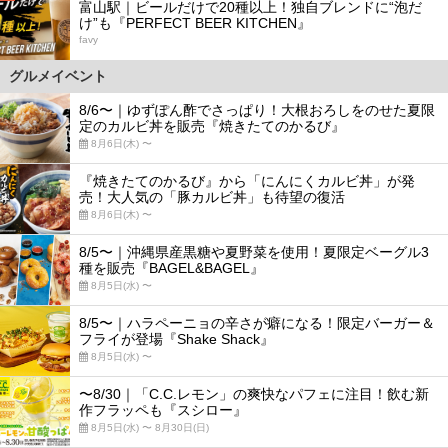
富山駅｜ビールだけで20種以上！独自ブレンドに“泡だ
け”も『PERFECT BEER KITCHEN』
favy
グルメイベント
8/6〜｜ゆずぽん酢でさっぱり！大根おろしをのせた夏限
定のカルビ丼を販売『焼きたてのかるび』
8月6日(木) 〜
『焼きたてのかるび』から「にんにくカルビ丼」が発
売！大人気の「豚カルビ丼」も待望の復活
8月6日(木) 〜
8/5〜｜沖縄県産黒糖や夏野菜を使用！夏限定ベーグル3
種を販売『BAGEL&BAGEL』
8月5日(水) 〜
8/5〜｜ハラペーニョの辛さが癖になる！限定バーガー＆
フライが登場『Shake Shack』
8月5日(水) 〜
〜8/30｜「C.C.レモン」の爽快なパフェに注目！飲む新
作フラッペも『スシロー』
8月5日(水) 〜 8月30日(日)