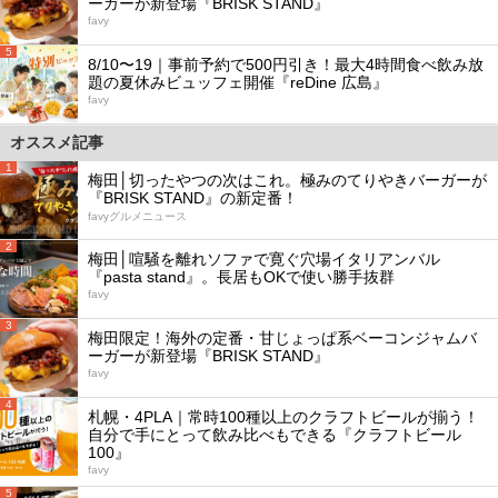
ーガーが新登場『BRISK STAND』
favy
5
8/10〜19｜事前予約で500円引き！最大4時間食べ飲み放
題の夏休みビュッフェ開催『reDine 広島』
favy
オススメ記事
1
梅田│切ったやつの次はこれ。極みのてりやきバーガーが
『BRISK STAND』の新定番！
favyグルメニュース
2
梅田│喧騒を離れソファで寛ぐ穴場イタリアンバル
『pasta stand』。長居もOKで使い勝手抜群
favy
3
梅田限定！海外の定番・甘じょっぱ系ベーコンジャムバ
ーガーが新登場『BRISK STAND』
favy
4
札幌・4PLA｜常時100種以上のクラフトビールが揃う！
自分で手にとって飲み比べもできる『クラフトビール
100』
favy
5