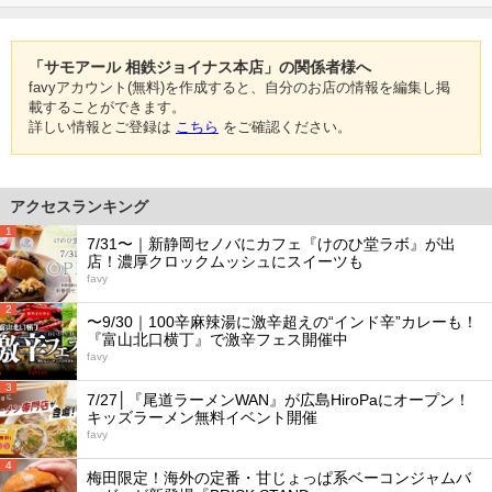
「サモアール 相鉄ジョイナス本店」の関係者様へ
favyアカウント(無料)を作成すると、自分のお店の情報を編集し掲
載することができます。
詳しい情報とご登録は
こちら
をご確認ください。
アクセスランキング
1
7/31〜｜新静岡セノバにカフェ『けのひ堂ラボ』が出
店！濃厚クロックムッシュにスイーツも
favy
2
〜9/30｜100辛麻辣湯に激辛超えの“インド辛”カレーも！
『富山北口横丁』で激辛フェス開催中
favy
3
7/27│『尾道ラーメンWAN』が広島HiroPaにオープン！
キッズラーメン無料イベント開催
favy
4
梅田限定！海外の定番・甘じょっぱ系ベーコンジャムバ