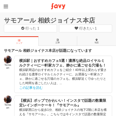
サモアール 相鉄ジョイナス本店
行った
1
行きたい
1
記事
地図
トップ
サモアール 相鉄ジョイナス本店が話題になっています
横浜駅｜おすすめカフェ5選！濃厚な絶品ロイヤルミ
ルクティーに一軒家カフェ、静かに過ごせる穴場も！
Temis
an
横浜駅周辺のおすすめカフェをご紹介！40年以上変わらず愛さ
れ続ける濃厚ロイヤルミルクティーに、お洒落な一軒家カフ
ェ、静かに過ごせる穴場のカフェも。横浜駅近くでゆったりと
した時間を過ごしたい人は、...
この記事を読む
【横浜】ポップでかわいい！インスタで話題の数量限
定レインボーケーキ！『サモアール』
Temis
an
横浜駅西口から徒歩1分、相鉄ジョイナスの地下2階に本店を構
える『サモアール』。こちらでは今インスタで話題の数量限定