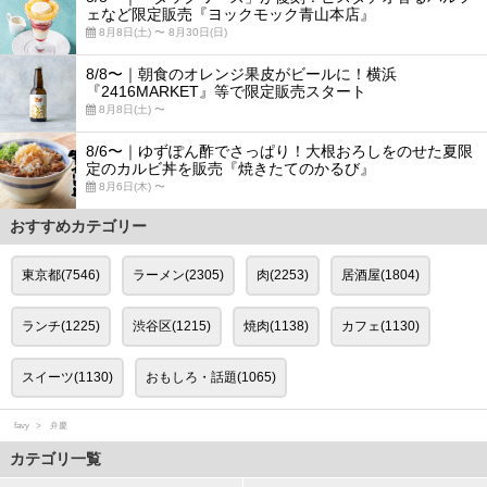
ェなど限定販売『ヨックモック青山本店』
8月8日(土) 〜 8月30日(日)
8/8〜｜朝食のオレンジ果皮がビールに！横浜
『2416MARKET』等で限定販売スタート
8月8日(土) 〜
8/6〜｜ゆずぽん酢でさっぱり！大根おろしをのせた夏限
定のカルビ丼を販売『焼きたてのかるび』
8月6日(木) 〜
おすすめカテゴリー
東京都(7546)
ラーメン(2305)
肉(2253)
居酒屋(1804)
ランチ(1225)
渋谷区(1215)
焼肉(1138)
カフェ(1130)
スイーツ(1130)
おもしろ・話題(1065)
favy
弁慶
カテゴリ一覧