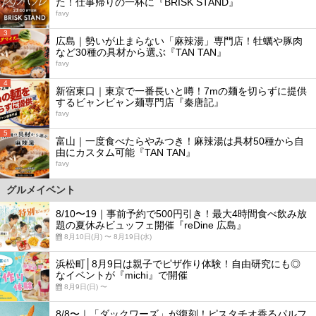
た！仕事帰りの一杯に『BRISK STAND』
favy
3
広島｜勢いが止まらない「麻辣湯」専門店！牡蠣や豚肉
など30種の具材から選ぶ『TAN TAN』
favy
4
新宿東口｜東京で一番長いと噂！7mの麺を切らずに提供
するビャンビャン麺専門店『秦唐記』
favy
5
富山｜一度食べたらやみつき！麻辣湯は具材50種から自
由にカスタム可能『TAN TAN』
favy
グルメイベント
8/10〜19｜事前予約で500円引き！最大4時間食べ飲み放
題の夏休みビュッフェ開催『reDine 広島』
8月10日(月) 〜 8月19日(水)
浜松町│8月9日は親子でピザ作り体験！自由研究にも◎
なイベントが『michi』で開催
8月9日(日) 〜
8/8〜｜「ダックワーズ」が復刻！ピスタチオ香るパルフ