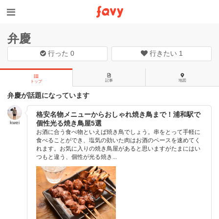
弁慶
行った
0
行きたい
1
記事
地図
トップ
弁慶が話題になっています
格安名物メニューからおしゃれ焼き鳥まで！浦和駅で
個性光る焼き鳥屋5選
kwei
お酒に合う食べ物といえば焼き鳥でしょう。串をとって手軽に
食べることができ、塩気の効いた肉はお酒のペースを速めてく
れます。お気に入りの焼き鳥屋があると思いますがたまにはい
つもと違う、個性が光る焼き...