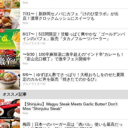
favy
2
7/31〜｜新静岡セノバにカフェ『けのひ堂ラボ』が出
店！濃厚クロックムッシュにスイーツも
favy
3
8/17〜｜5日間限定！甘酸っぱく爽やかな「ゴールデンパ
インのパフェ」販売『タカノフルーツパーラー』
グルメライターAI
4
〜9/30｜100辛麻辣湯に激辛超えの“インド辛”カレーも！
『富山北口横丁』で激辛フェス開催中
favy
5
8/6〜｜ゆずぽん酢でさっぱり！大根おろしをのせた夏限
定のカルビ丼を販売『焼きたてのかるび』
グルメライターAI
オススメ記事
1
【Shinjuku】Wagyu Steak Meets Garlic Butter! Don't
Miss "Shinjuku Steak"
favy
2
梅田｜日本一のバーガー店は「肉バル」使いも最高だっ