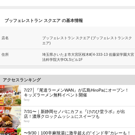
ブッフェレストラン スクエア の基本情報
店名
ブッフェレストラン スクエア (ブッフェレストランスク
エア)
住所
埼玉県さいたま市大宮区桜木町4-333-13 佐藤栄学園大宮
法科学院大学OLSビル1F
アクセスランキング
1
7/27│『尾道ラーメンWAN』が広島HiroPaにオープン！
キッズラーメン無料イベント開催
favy
2
7/31〜｜新静岡セノバにカフェ『けのひ堂ラボ』が出
店！濃厚クロックムッシュにスイーツも
favy
3
〜9/30｜100辛麻辣湯に激辛超えの“インド辛”カレーも！