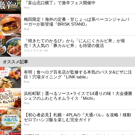
『富山北口横丁』で激辛フェス開催中
favy
4
梅田限定！海外の定番・甘じょっぱ系ベーコンジャムバ
ーガーが新登場『BRISK STAND』
favy
5
『焼きたてのかるび』から「にんにくカルビ丼」が発
売！大人気の「豚カルビ丼」も待望の復活
グルメライターAI
オススメ記事
1
有明｜食べログ百名店が監修する本気のパスタ&ピザに注
目！穴場ダイニング『LINK table』
favy
2
浜松町駅｜選べるソース×ライスで14通りの味！大会優勝
シェフのふわとろオムライス『Michi』
favy
3
【初心者必見】札幌・4PLAの『大通バル』を攻略！移動
ゼロでハシゴ飯を楽しむ完全ガイド
favy
4