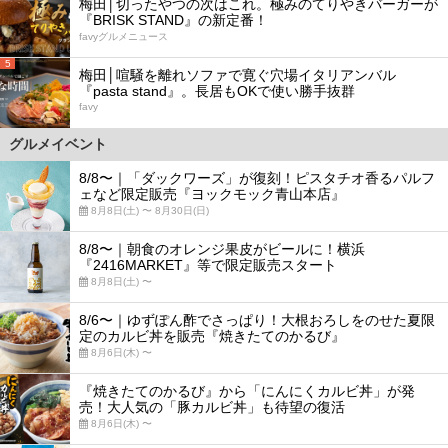
梅田│切ったやつの次はこれ。極みのてりやきバーガーが
『BRISK STAND』の新定番！
favyグルメニュース
5
梅田│喧騒を離れソファで寛ぐ穴場イタリアンバル
『pasta stand』。長居もOKで使い勝手抜群
favy
グルメイベント
8/8〜｜「ダックワーズ」が復刻！ピスタチオ香るパルフ
ェなど限定販売『ヨックモック青山本店』
8月8日(土) 〜 8月30日(日)
8/8〜｜朝食のオレンジ果皮がビールに！横浜
『2416MARKET』等で限定販売スタート
8月8日(土) 〜
8/6〜｜ゆずぽん酢でさっぱり！大根おろしをのせた夏限
定のカルビ丼を販売『焼きたてのかるび』
8月6日(木) 〜
『焼きたてのかるび』から「にんにくカルビ丼」が発
売！大人気の「豚カルビ丼」も待望の復活
8月6日(木) 〜