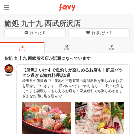
鮨処 九十九 西武所沢店
行った
0
行きたい
1
記事
地図
トップ
鮨処 九十九 西武所沢店が話題になっています
【所沢】いけすで魚釣りが楽しめるお店も！鮮度バツ
グン過ぎる海鮮料理店5選
saruru
ru
埼玉県の所沢市で、産地や市場直送の海鮮料理を楽しめるお店
を紹介していきます。 店内のいけすで釣りをして、釣った魚を
そのまま調理してもらえるお店も！家族連れでも楽しめるさま
ざまなお店に足を運んで...