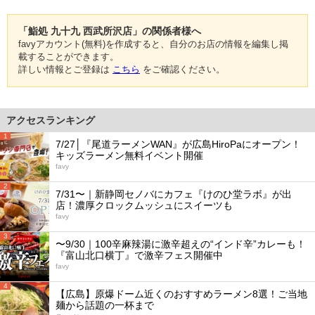
「鮨処 九十九 西武所沢店」の関係者様へ
favyアカウント(無料)を作成すると、自分のお店の情報を編集し掲
載することができます。
詳しい情報とご登録は
こちら
をご確認ください。
アクセスランキング
1
7/27│『尾道ラーメンWAN』が広島HiroPaにオープン！
キッズラーメン無料イベント開催
favy
2
7/31〜｜新静岡セノバにカフェ『けのひ堂ラボ』が出
店！濃厚クロックムッシュにスイーツも
favy
3
〜9/30｜100辛麻辣湯に激辛超えの“インド辛”カレーも！
『富山北口横丁』で激辛フェス開催中
favy
4
【広島】原爆ドーム近くのおすすめラーメン8選！ご当地
麺から話題の一杯まで