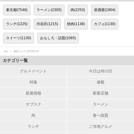
東京都(7546)
ラーメン(2305)
肉(2253)
居酒屋(1804)
ランチ(1225)
渋谷区(1215)
焼肉(1138)
カフェ(1130)
スイーツ(1130)
おもしろ・話題(1065)
favy
鮨処 九十九 西武所沢店
カテゴリ一覧
グルメイベント
今日は何の日
特集
連載
新着情報
新着店舗
サブスク
ラーメン
肉
食べ放題
ランチ
ご当地グルメ