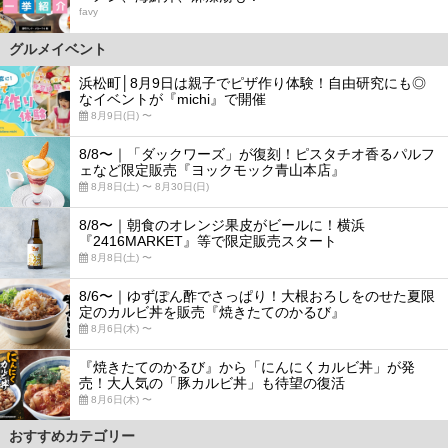
favy
グルメイベント
浜松町│8月9日は親子でピザ作り体験！自由研究にも◎
なイベントが『michi』で開催
8月9日(日) 〜
8/8〜｜「ダックワーズ」が復刻！ピスタチオ香るパルフ
ェなど限定販売『ヨックモック青山本店』
8月8日(土) 〜 8月30日(日)
8/8〜｜朝食のオレンジ果皮がビールに！横浜
『2416MARKET』等で限定販売スタート
8月8日(土) 〜
8/6〜｜ゆずぽん酢でさっぱり！大根おろしをのせた夏限
定のカルビ丼を販売『焼きたてのかるび』
8月6日(木) 〜
『焼きたてのかるび』から「にんにくカルビ丼」が発
売！大人気の「豚カルビ丼」も待望の復活
8月6日(木) 〜
おすすめカテゴリー