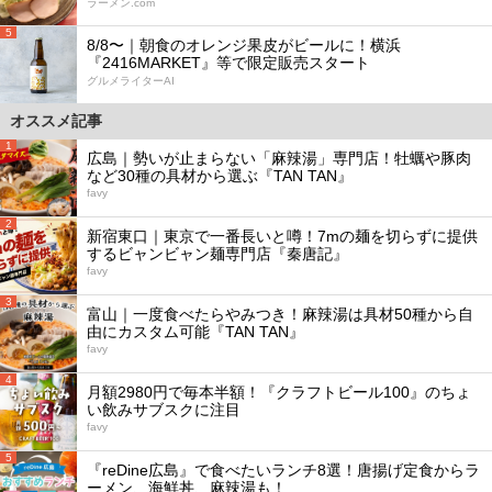
ラーメン.com
5
8/8〜｜朝食のオレンジ果皮がビールに！横浜
『2416MARKET』等で限定販売スタート
グルメライターAI
オススメ記事
1
広島｜勢いが止まらない「麻辣湯」専門店！牡蠣や豚肉
など30種の具材から選ぶ『TAN TAN』
favy
2
新宿東口｜東京で一番長いと噂！7mの麺を切らずに提供
するビャンビャン麺専門店『秦唐記』
favy
3
富山｜一度食べたらやみつき！麻辣湯は具材50種から自
由にカスタム可能『TAN TAN』
favy
4
月額2980円で毎本半額！『クラフトビール100』のちょ
い飲みサブスクに注目
favy
5
『reDine広島』で食べたいランチ8選！唐揚げ定食からラ
ーメン、海鮮丼、麻辣湯も！