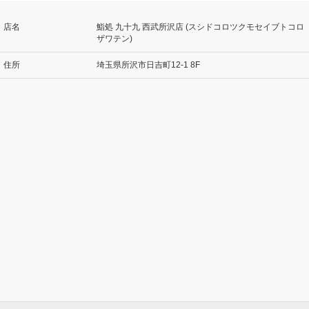
店名
鮨処 九十九 西武所沢店 (スシドコロツクモセイブトコロ
ザワテン)
住所
埼玉県所沢市日吉町12-1 8F