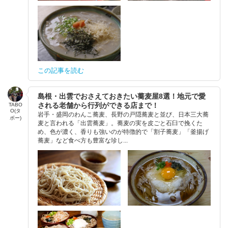
この記事を読む
島根・出雲でおさえておきたい蕎麦屋8選！地元で愛
される老舗から行列ができる店まで！
TABO
O(タ
岩手・盛岡のわんこ蕎麦、長野の戸隠蕎麦と並び、日本三大蕎
ボー)
麦と言われる「出雲蕎麦」。蕎麦の実を皮ごと石臼で挽くた
め、色が濃く、香りも強いのが特徴的で「割子蕎麦」「釜揚げ
蕎麦」など食べ方も豊富な珍し...