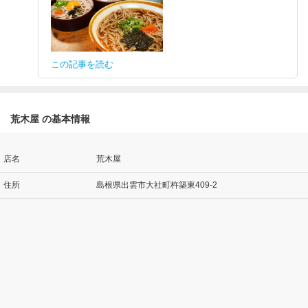
この記事を読む
荒木屋 の基本情報
店名
荒木屋
住所
島根県出雲市大社町杵築東409-2