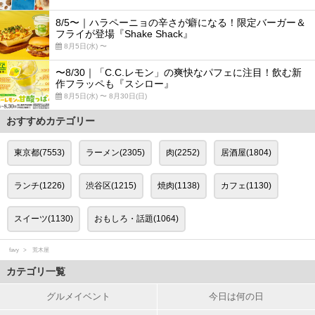
8/5〜｜ハラペーニョの辛さが癖になる！限定バーガー＆
フライが登場『Shake Shack』
8月5日(水) 〜
〜8/30｜「C.C.レモン」の爽快なパフェに注目！飲む新
作フラッペも『スシロー』
8月5日(水) 〜 8月30日(日)
おすすめカテゴリー
東京都(7553)
ラーメン(2305)
肉(2252)
居酒屋(1804)
ランチ(1226)
渋谷区(1215)
焼肉(1138)
カフェ(1130)
スイーツ(1130)
おもしろ・話題(1064)
favy
荒木屋
カテゴリ一覧
グルメイベント
今日は何の日