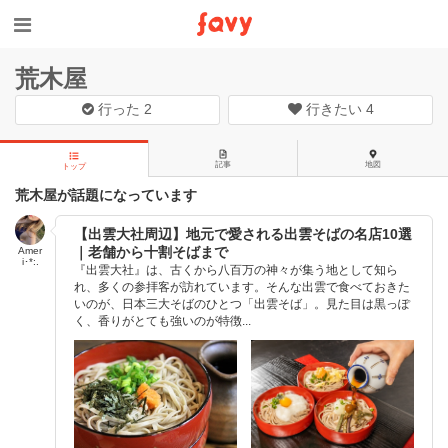
荒木屋
行った
2
行きたい
4
記事
地図
トップ
荒木屋が話題になっています
【出雲大社周辺】地元で愛される出雲そばの名店10選
｜老舗から十割そばまで
Amer
i･*:.
『出雲大社』は、古くから八百万の神々が集う地として知ら
れ、多くの参拝客が訪れています。そんな出雲で食べておきた
いのが、日本三大そばのひとつ「出雲そば」。見た目は黒っぽ
く、香りがとても強いのが特徴...