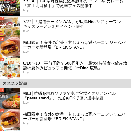
〜9/30｜100辛麻辣湯に激辛超えの“インド辛”カレーも！
『富山北口横丁』で激辛フェス開催中
favy
3
7/27│『尾道ラーメンWAN』が広島HiroPaにオープン！
キッズラーメン無料イベント開催
favy
4
梅田限定！海外の定番・甘じょっぱ系ベーコンジャムバ
ーガーが新登場『BRISK STAND』
favy
5
8/10〜19｜事前予約で500円引き！最大4時間食べ飲み放
題の夏休みビュッフェ開催『reDine 広島』
favy
オススメ記事
1
梅田│喧騒を離れソファで寛ぐ穴場イタリアンバル
『pasta stand』。長居もOKで使い勝手抜群
favy
2
梅田限定！海外の定番・甘じょっぱ系ベーコンジャムバ
ーガーが新登場『BRISK STAND』
favy