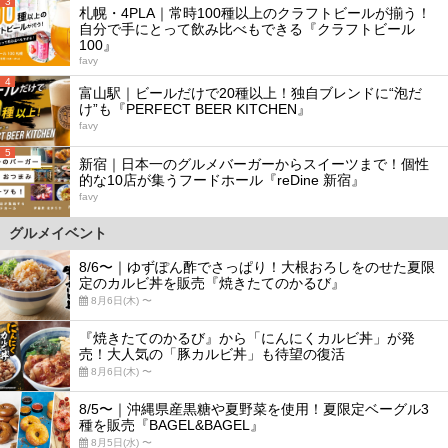
3
札幌・4PLA｜常時100種以上のクラフトビールが揃う！
自分で手にとって飲み比べもできる『クラフトビール
100』
favy
4
富山駅｜ビールだけで20種以上！独自ブレンドに“泡だ
け”も『PERFECT BEER KITCHEN』
favy
5
新宿｜日本一のグルメバーガーからスイーツまで！個性
的な10店が集うフードホール『reDine 新宿』
favy
グルメイベント
8/6〜｜ゆずぽん酢でさっぱり！大根おろしをのせた夏限
定のカルビ丼を販売『焼きたてのかるび』
8月6日(木) 〜
『焼きたてのかるび』から「にんにくカルビ丼」が発
売！大人気の「豚カルビ丼」も待望の復活
8月6日(木) 〜
8/5〜｜沖縄県産黒糖や夏野菜を使用！夏限定ベーグル3
種を販売『BAGEL&BAGEL』
8月5日(水) 〜