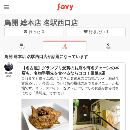
鳥開 総本店 名駅西口店
行った
0
行きたい
1
トップ
地図
記事
鳥開 総本店 名駅西口店が話題になっています
【名古屋】グランプリ受賞のお店や有名チェーンの本
店も。名物手羽先を食べるならココ！厳選6店
tsubs
asa
これまでも度々ご紹介してきた名古屋のご当地グルメ「絶品名
古屋めし」。今回は、ついにあの最強のおつまみメニューが登
場です。そう、スパイシーなタレとパリパリの食感が病み付き
になる「手羽先」です!とい...