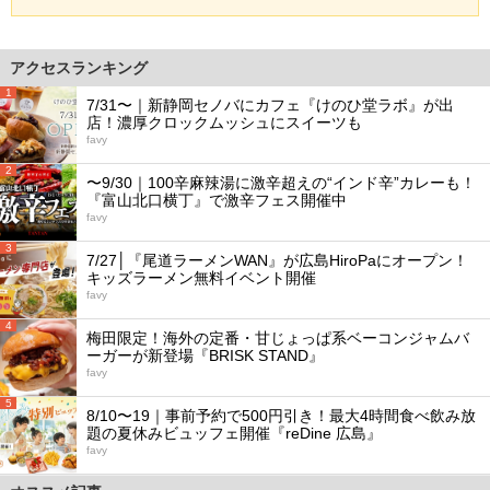
アクセスランキング
1
7/31〜｜新静岡セノバにカフェ『けのひ堂ラボ』が出
店！濃厚クロックムッシュにスイーツも
favy
2
〜9/30｜100辛麻辣湯に激辛超えの“インド辛”カレーも！
『富山北口横丁』で激辛フェス開催中
favy
3
7/27│『尾道ラーメンWAN』が広島HiroPaにオープン！
キッズラーメン無料イベント開催
favy
4
梅田限定！海外の定番・甘じょっぱ系ベーコンジャムバ
ーガーが新登場『BRISK STAND』
favy
5
8/10〜19｜事前予約で500円引き！最大4時間食べ飲み放
題の夏休みビュッフェ開催『reDine 広島』
favy