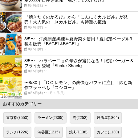
定のカルビ丼を販売『焼きたてのかるび』
8月6日(木) 〜
『焼きたてのかるび』から「にんにくカルビ丼」が発
売！大人気の「豚カルビ丼」も待望の復活
8月6日(木) 〜
8/5〜｜沖縄県産黒糖や夏野菜を使用！夏限定ベーグル3
種を販売『BAGEL&BAGEL』
8月5日(水) 〜
8/5〜｜ハラペーニョの辛さが癖になる！限定バーガー＆
フライが登場『Shake Shack』
8月5日(水) 〜
〜8/30｜「C.C.レモン」の爽快なパフェに注目！飲む新
作フラッペも『スシロー』
8月5日(水) 〜 8月30日(日)
おすすめカテゴリー
東京都(7553)
ラーメン(2305)
肉(2252)
居酒屋(1804)
ランチ(1226)
渋谷区(1215)
焼肉(1138)
カフェ(1130)