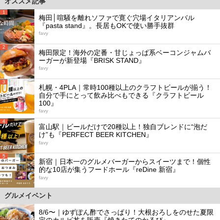
オススメ記事
1
梅田│喧騒を離れソファで寛ぐ穴場イタリアンバル
『pasta stand』。長居もOKで使い勝手抜群
favy
2
梅田限定！海外の定番・甘じょっぱ系ベーコンジャムバ
ーガーが新登場『BRISK STAND』
favy
3
札幌・4PLA｜常時100種以上のクラフトビールが揃う！
自分で手にとって飲み比べもできる『クラフトビール
100』
favy
4
富山駅｜ビールだけで20種以上！独自ブレンドに“泡だ
け”も『PERFECT BEER KITCHEN』
favy
5
新宿｜日本一のグルメバーガーからスイーツまで！個性
的な10店が集うフードホール『reDine 新宿』
favy
グルメイベント
8/6〜｜ゆずぽん酢でさっぱり！大根おろしをのせた夏限