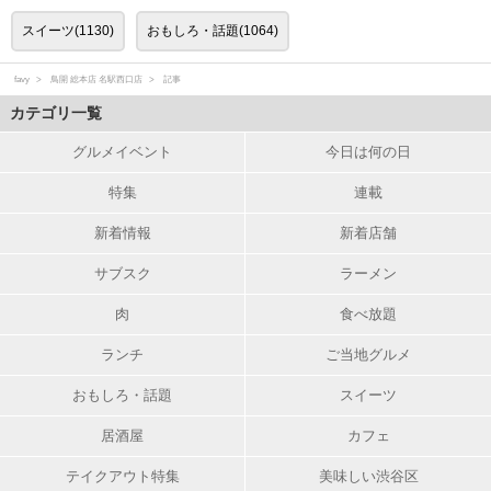
スイーツ(1130)
おもしろ・話題(1064)
favy
鳥開 総本店 名駅西口店
記事
カテゴリ一覧
グルメイベント
今日は何の日
特集
連載
新着情報
新着店舗
サブスク
ラーメン
肉
食べ放題
ランチ
ご当地グルメ
おもしろ・話題
スイーツ
居酒屋
カフェ
テイクアウト特集
美味しい渋谷区