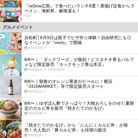
5
『reDine広島』で食べたいランチ8選！唐揚げ定食からラ
ーメン、海鮮丼、麻辣湯も！
favy
グルメイベント
浜松町│8月9日は親子でピザ作り体験！自由研究にも◎
なイベントが『michi』で開催
8月9日(日) 〜
8/8〜｜「ダックワーズ」が復刻！ピスタチオ香るパルフ
ェなど限定販売『ヨックモック青山本店』
8月8日(土) 〜 8月30日(日)
8/8〜｜朝食のオレンジ果皮がビールに！横浜
『2416MARKET』等で限定販売スタート
8月8日(土) 〜
8/6〜｜ゆずぽん酢でさっぱり！大根おろしをのせた夏限
定のカルビ丼を販売『焼きたてのかるび』
8月6日(木) 〜
『焼きたてのかるび』から「にんにくカルビ丼」が発
売！大人気の「豚カルビ丼」も待望の復活
8月6日(木) 〜