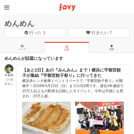
めんめん
行った
1
行きたい
7
トップ
地図
記事
めんめんが話題になっています
【あと2日】あの『みんみん』まで！横浜に宇都宮餃
子が集結『宇都宮餃子祭り』に行ってきた
平原学
（バル
横浜赤レンガ倉庫イベントスペースで『宇都宮餃子祭り』が開
さん）
催中！2018年4月22日（日）までの3日間です。過去3年連続で
15万人以上もの動員を記録した大イベント。今年は天候にも恵
まれ、20万人超...