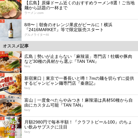
【広島】原爆ドーム近くのおすすめラーメン8選！ご当地
麺から話題の一杯まで
ラーメン.com
5
8/8〜｜朝食のオレンジ果皮がビールに！横浜
『2416MARKET』等で限定販売スタート
グルメライターAI
オススメ記事
1
広島｜勢いが止まらない「麻辣湯」専門店！牡蠣や豚肉
など30種の具材から選ぶ『TAN TAN』
favy
2
新宿東口｜東京で一番長いと噂！7mの麺を切らずに提供
するビャンビャン麺専門店『秦唐記』
favy
3
富山｜一度食べたらやみつき！麻辣湯は具材50種から自
由にカスタム可能『TAN TAN』
favy
4
月額2980円で毎本半額！『クラフトビール100』のちょ
い飲みサブスクに注目
favy