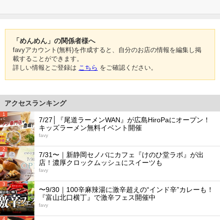
「めんめん」の関係者様へ
favyアカウント(無料)を作成すると、自分のお店の情報を編集し掲
載することができます。
詳しい情報とご登録は
こちら
をご確認ください。
アクセスランキング
1
7/27│『尾道ラーメンWAN』が広島HiroPaにオープン！
キッズラーメン無料イベント開催
favy
2
7/31〜｜新静岡セノバにカフェ『けのひ堂ラボ』が出
店！濃厚クロックムッシュにスイーツも
favy
3
〜9/30｜100辛麻辣湯に激辛超えの“インド辛”カレーも！
『富山北口横丁』で激辛フェス開催中
favy
4