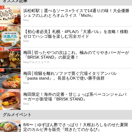
オススメ記事
1
浜松町駅｜選べるソース×ライスで14通りの味！大会優勝
シェフのふわとろオムライス『Michi』
favy
2
【初心者必見】札幌・4PLAの『大通バル』を攻略！移動
ゼロでハシゴ飯を楽しむ完全ガイド
favy
3
梅田│切ったやつの次はこれ。極みのてりやきバーガーが
『BRISK STAND』の新定番！
favyグルメニュース
4
梅田│喧騒を離れソファで寛ぐ穴場イタリアンバル
『pasta stand』。長居もOKで使い勝手抜群
favy
5
梅田限定！海外の定番・甘じょっぱ系ベーコンジャムバ
ーガーが新登場『BRISK STAND』
favy
グルメイベント
8/6〜｜ゆずぽん酢でさっぱり！大根おろしをのせた夏限
定のカルビ丼を販売『焼きたてのかるび』