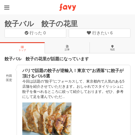
餃子バル 餃子の花里
行った
0
行きたい
6
記事
地図
トップ
餃子バル 餃子の花里が話題になっています
パリで話題の餃子が逆輸入！東京で”お洒落”に餃子が
頂けるバル5選
竹田
匡宏
今回は話題の“餃子”にフォーカスして、東京都内で人気のある5
店舗を紹介させていただきます。おしゃれでスタイリッシュに
餃子を食べれるところに絞って紹介しております。ぜひ、参考
にして足を運んでいただ...