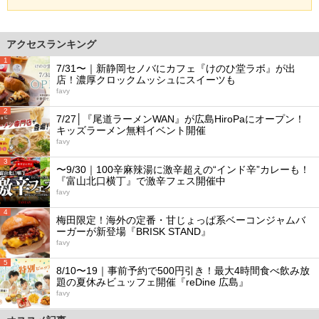
アクセスランキング
1
7/31〜｜新静岡セノバにカフェ『けのひ堂ラボ』が出
店！濃厚クロックムッシュにスイーツも
favy
2
7/27│『尾道ラーメンWAN』が広島HiroPaにオープン！
キッズラーメン無料イベント開催
favy
3
〜9/30｜100辛麻辣湯に激辛超えの“インド辛”カレーも！
『富山北口横丁』で激辛フェス開催中
favy
4
梅田限定！海外の定番・甘じょっぱ系ベーコンジャムバ
ーガーが新登場『BRISK STAND』
favy
5
8/10〜19｜事前予約で500円引き！最大4時間食べ飲み放
題の夏休みビュッフェ開催『reDine 広島』
favy