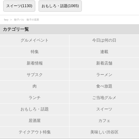
スイーツ(1130)
おもしろ・話題(1065)
favy
餃子バル 餃子の花里
カテゴリ一覧
グルメイベント
今日は何の日
特集
連載
新着情報
新着店舗
サブスク
ラーメン
肉
食べ放題
ランチ
ご当地グルメ
おもしろ・話題
スイーツ
居酒屋
カフェ
テイクアウト特集
美味しい渋谷区