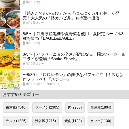
8月6日(木) 〜
『焼きたてのかるび』から「にんにくカルビ丼」が発
売！大人気の「豚カルビ丼」も待望の復活
8月6日(木) 〜
8/5〜｜沖縄県産黒糖や夏野菜を使用！夏限定ベーグル3
種を販売『BAGEL&BAGEL』
8月5日(水) 〜
8/5〜｜ハラペーニョの辛さが癖になる！限定バーガー＆
フライが登場『Shake Shack』
8月5日(水) 〜
〜8/30｜「C.C.レモン」の爽快なパフェに注目！飲む新
作フラッペも『スシロー』
8月5日(水) 〜 8月30日(日)
おすすめカテゴリー
東京都(7546)
ラーメン(2305)
肉(2253)
居酒屋(1804)
ランチ(1225)
渋谷区(1215)
焼肉(1138)
カフェ(1130)