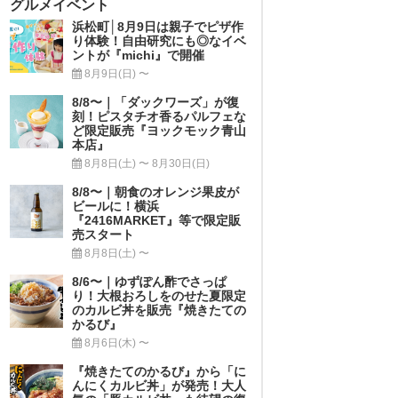
グルメイベント
浜松町│8月9日は親子でピザ作
り体験！自由研究にも◎なイベ
ントが『michi』で開催
8月9日(日) 〜
8/8〜｜「ダックワーズ」が復
刻！ピスタチオ香るパルフェな
ど限定販売『ヨックモック青山
本店』
8月8日(土) 〜 8月30日(日)
8/8〜｜朝食のオレンジ果皮が
ビールに！横浜
『2416MARKET』等で限定販
売スタート
8月8日(土) 〜
8/6〜｜ゆずぽん酢でさっぱ
り！大根おろしをのせた夏限定
のカルビ丼を販売『焼きたての
かるび』
8月6日(木) 〜
『焼きたてのかるび』から「に
んにくカルビ丼」が発売！大人