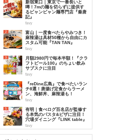
1
新宿東口｜東京で一番長いと
噂！7mの麺を切らずに提供す
るビャンビャン麺専門店『秦唐
記』
favy
2
富山｜一度食べたらやみつき！
麻辣湯は具材50種から自由にカ
スタム可能『TAN TAN』
favy
3
月額2980円で毎本半額！『クラ
フトビール100』のちょい飲み
サブスクに注目
favy
4
『reDine広島』で食べたいラン
チ8選！唐揚げ定食からラーメ
ン、海鮮丼、麻辣湯も！
favy
5
有明｜食べログ百名店が監修す
る本気のパスタ&ピザに注目！
穴場ダイニング『LINK table』
favy