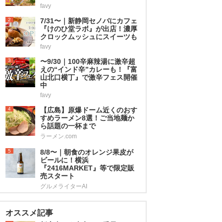
favy
2
7/31〜｜新静岡セノバにカフェ
『けのひ堂ラボ』が出店！濃厚
クロックムッシュにスイーツも
favy
3
〜9/30｜100辛麻辣湯に激辛超
えの“インド辛”カレーも！『富
山北口横丁』で激辛フェス開催
中
favy
4
【広島】原爆ドーム近くのおす
すめラーメン8選！ご当地麺か
ら話題の一杯まで
ラーメン.com
5
8/8〜｜朝食のオレンジ果皮が
ビールに！横浜
『2416MARKET』等で限定販
売スタート
グルメライターAI
オススメ記事