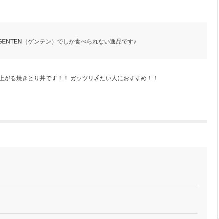
ENTEN（ゲンテン）でしか食べられない逸品です♪
し上がる焼きとり丼です！！ ガッツリ〆たい人におすすめ！！