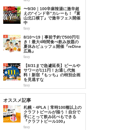
3
〜9/30｜100辛麻辣湯に激辛超
えの“インド辛”カレーも！『富
山北口横丁』で激辛フェス開催
中
favy
4
8/10〜19｜事前予約で500円引
き！最大4時間食べ飲み放題の
夏休みビュッフェ開催『reDine
広島』
favy
5
【8/31まで急遽延長】ビールや
サワーが111円！お通し代無
料！新宿『もッち』の特別企画
を見逃すな
favy
オススメ記事
1
札幌・4PLA｜常時100種以上の
クラフトビールが揃う！自分で
手にとって飲み比べもできる
『クラフトビール100』
favy