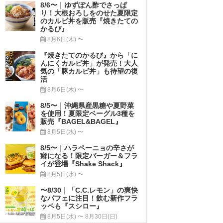
8/6〜｜ゆずぽん酢でさっぱ
り！大根おろしをのせた夏限定
のカルビ丼を販売『焼きたての
かるび』
8月6日(木) 〜
『焼きたてのかるび』から「に
んにくカルビ丼」が発売！大人
気の「豚カルビ丼」も待望の復
活
8月6日(木) 〜
8/5〜｜沖縄県産黒糖や夏野菜
を使用！夏限定ベーグル3種を
販売『BAGEL&BAGEL』
8月5日(水) 〜
8/5〜｜ハラペーニョの辛さが
癖になる！限定バーガー＆フラ
イが登場『Shake Shack』
8月5日(水) 〜
〜8/30｜「C.C.レモン」の爽快
なパフェに注目！飲む新作フラ
ッペも『スシロー』
8月5日(水) 〜 8月30日(日)