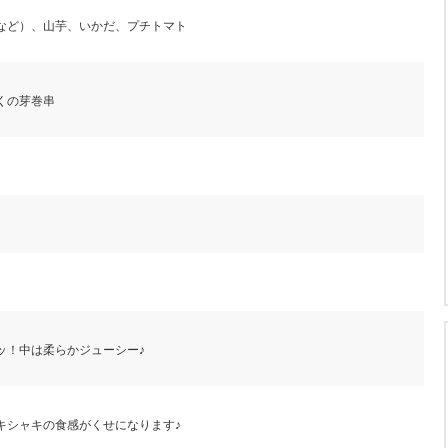
など）、山芋、いかだ、プチトマト
くの芽巻串
ッ！中は柔らかジューシー♪
キシャキの食感がくせになります♪