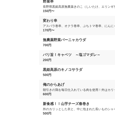
野菜串
長野県黒姫高原無農薬きのこ（しいたけ、エリンギ
150円〜
変わり串
アスパラ巻串、オクラ巻串、ぷちトマ巻串、にんに
170円〜
無農薬野菜バーニャカウダ
700円
バリ旨！キャベツ ～塩ゴマダレ～
200円
黒姫高原のキノコサラダ
500円
俺のからあげ
朝引きの鶏を毎日仕入れている肉を使用！外はカリ
600円
新食感！！山芋チーズ春巻き
外のカリッとした衣と、中に包まれた長いものシャ
500円