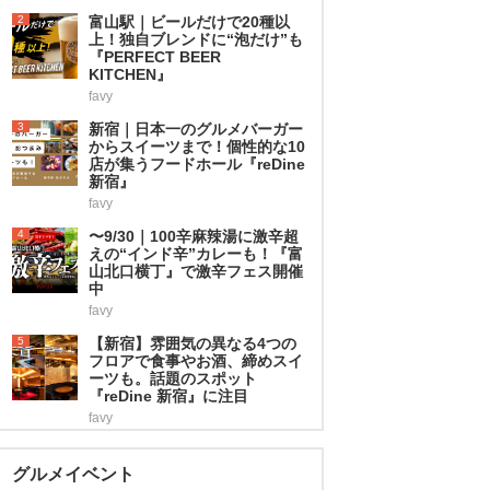
2
富山駅｜ビールだけで20種以
上！独自ブレンドに“泡だけ”も
『PERFECT BEER
KITCHEN』
favy
3
新宿｜日本一のグルメバーガー
からスイーツまで！個性的な10
店が集うフードホール『reDine
新宿』
favy
4
〜9/30｜100辛麻辣湯に激辛超
えの“インド辛”カレーも！『富
山北口横丁』で激辛フェス開催
中
favy
5
【新宿】雰囲気の異なる4つの
フロアで食事やお酒、締めスイ
ーツも。話題のスポット
『reDine 新宿』に注目
favy
グルメイベント