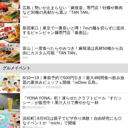
3
広島｜勢いが止まらない「麻辣湯」専門店！牡蠣や豚肉
など30種の具材から選ぶ『TAN TAN』
favy
4
新宿東口｜東京で一番長いと噂！7mの麺を切らずに提供
するビャンビャン麺専門店『秦唐記』
favy
5
富山｜一度食べたらやみつき！麻辣湯は具材50種から自
由にカスタム可能『TAN TAN』
favy
グルメイベント
8/10〜19｜事前予約で500円引き！最大4時間食べ飲み放
題の夏休みビュッフェ開催『reDine 広島』
8月10日(月) 〜 8月19日(水)
『YONA YONA』初！凍らせたクラフトビール「すだッ
シー」が販売中！果汁入りで爽やかな一杯
8月10日(月) 〜
浜松町│8月9日は親子でピザ作り体験！自由研究にも◎
なイベントが『michi』で開催
8月9日(日) 〜