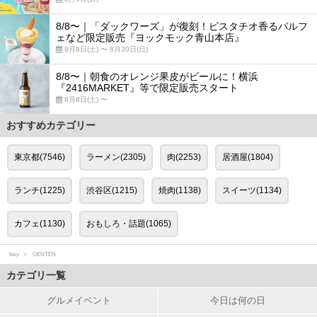
8/8〜｜「ダックワーズ」が復刻！ピスタチオ香るパルフ
ェなど限定販売『ヨックモック青山本店』
8月8日(土) 〜 8月30日(日)
8/8〜｜朝食のオレンジ果皮がビールに！横浜
『2416MARKET』等で限定販売スタート
8月8日(土) 〜
おすすめカテゴリー
東京都(7546)
ラーメン(2305)
肉(2253)
居酒屋(1804)
ランチ(1225)
渋谷区(1215)
焼肉(1138)
スイーツ(1134)
カフェ(1130)
おもしろ・話題(1065)
favy
GENTEN
カテゴリ一覧
グルメイベント
今日は何の日