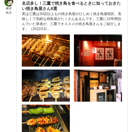
名店多し！三鷹で焼き鳥を食べるときに知っておきた
い焼き鳥屋さん8選
峰岸
祐太
実は三鷹は30店以上もの焼き鳥屋がひしめく焼き鳥激戦区。美
味しくて気軽な焼鳥屋がたくさんあるんです。三鷹に10年間住
んでいた筆者が、三鷹でオススメの焼き鳥屋さんをご紹介しま
す。（2022/12/...