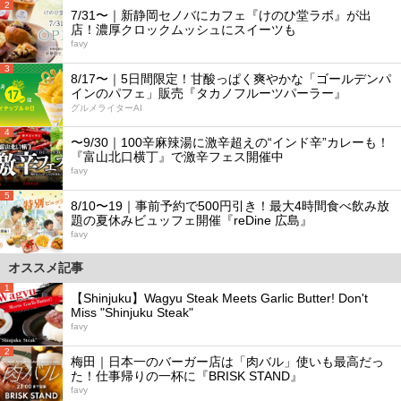
2
7/31〜｜新静岡セノバにカフェ『けのひ堂ラボ』が出
店！濃厚クロックムッシュにスイーツも
favy
3
8/17〜｜5日間限定！甘酸っぱく爽やかな「ゴールデンパ
インのパフェ」販売『タカノフルーツパーラー』
グルメライターAI
4
〜9/30｜100辛麻辣湯に激辛超えの“インド辛”カレーも！
『富山北口横丁』で激辛フェス開催中
favy
5
8/10〜19｜事前予約で500円引き！最大4時間食べ飲み放
題の夏休みビュッフェ開催『reDine 広島』
favy
オススメ記事
1
【Shinjuku】Wagyu Steak Meets Garlic Butter! Don't
Miss "Shinjuku Steak"
favy
2
梅田｜日本一のバーガー店は「肉バル」使いも最高だっ
た！仕事帰りの一杯に『BRISK STAND』
favy