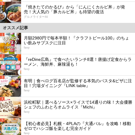
5
『焼きたてのかるび』から「にんにくカルビ丼」が発
売！大人気の「豚カルビ丼」も待望の復活
グルメライターAI
オススメ記事
1
月額2980円で毎本半額！『クラフトビール100』のちょ
い飲みサブスクに注目
favy
2
『reDine広島』で食べたいランチ8選！唐揚げ定食からラ
ーメン、海鮮丼、麻辣湯も！
favy
3
有明｜食べログ百名店が監修する本気のパスタ&ピザに注
目！穴場ダイニング『LINK table』
favy
4
浜松町駅｜選べるソース×ライスで14通りの味！大会優勝
シェフのふわとろオムライス『Michi』
favy
5
【初心者必見】札幌・4PLAの『大通バル』を攻略！移動
ゼロでハシゴ飯を楽しむ完全ガイド
favy