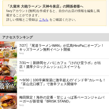
「久留米 大砲ラーメン 天神今泉店」の関係者様へ
favyアカウント(無料)を作成すると、自分のお店の情報を編集し掲
載することができます。
詳しい情報とご登録は
こちら
をご確認ください。
アクセスランキング
1
7/27│『尾道ラーメンWAN』が広島HiroPaにオープン！
キッズラーメン無料イベント開催
favy
2
7/31〜｜新静岡セノバにカフェ『けのひ堂ラボ』が出
店！濃厚クロックムッシュにスイーツも
favy
3
〜9/30｜100辛麻辣湯に激辛超えの“インド辛”カレーも！
『富山北口横丁』で激辛フェス開催中
favy
4
梅田限定！海外の定番・甘じょっぱ系ベーコンジャムバ
ーガーが新登場『BRISK STAND』
favy