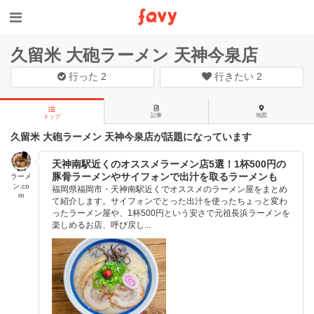
久留米 大砲ラーメン 天神今泉店
行った
2
行きたい
2
記事
地図
トップ
久留米 大砲ラーメン 天神今泉店が話題になっています
天神南駅近くのオススメラーメン店5選！1杯500円の
豚骨ラーメンやサイフォンで出汁を取るラーメンも
ラーメ
ン.co
福岡県福岡市・天神南駅近くでオススメのラーメン屋をまとめ
m
て紹介します。サイフォンでとった出汁を使ったちょっと変わ
ったラーメン屋や、1杯500円という安さで元祖長浜ラーメンを
楽しめるお店、呼び戻し...