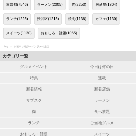
東京都(7546)
ラーメン(2305)
肉(2253)
居酒屋(1804)
ランチ(1225)
渋谷区(1215)
焼肉(1138)
カフェ(1130)
スイーツ(1130)
おもしろ・話題(1065)
favy
久留米 大砲ラーメン 天神今泉店
カテゴリ一覧
グルメイベント
今日は何の日
特集
連載
新着情報
新着店舗
サブスク
ラーメン
肉
食べ放題
ランチ
ご当地グルメ
おもしろ・話題
スイーツ