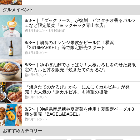
グルメイベント
8/8〜｜「ダックワーズ」が復刻！ピスタチオ香るパルフ
ェなど限定販売『ヨックモック青山本店』
8月8日(土) 〜 8月30日(日)
8/8〜｜朝食のオレンジ果皮がビールに！横浜
『2416MARKET』等で限定販売スタート
8月8日(土) 〜
8/6〜｜ゆずぽん酢でさっぱり！大根おろしをのせた夏限
定のカルビ丼を販売『焼きたてのかるび』
8月6日(木) 〜
『焼きたてのかるび』から「にんにくカルビ丼」が発
売！大人気の「豚カルビ丼」も待望の復活
8月6日(木) 〜
8/5〜｜沖縄県産黒糖や夏野菜を使用！夏限定ベーグル3
種を販売『BAGEL&BAGEL』
8月5日(水) 〜
おすすめカテゴリー