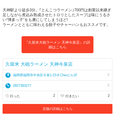
天神駅より徒歩3分。｢とんこつラーメン｣700円は創業以来継ぎ
足しながら煮込み熟成させたトロリとしたスープは味にうるさ
い“博多っ子"をも虜にしてしまうほど!
ラーメンとともに味わえる餃子やチャーハンもおススメです。
『久留米大砲ラーメン 天神今泉店』の詳
細はこちら
久留米 大砲ラーメン 天神今泉店
福岡県福岡市中央区今泉1-23-8 Chieビル1F
0927383277
2
2
行った
行きたい
店舗の詳細はこちら