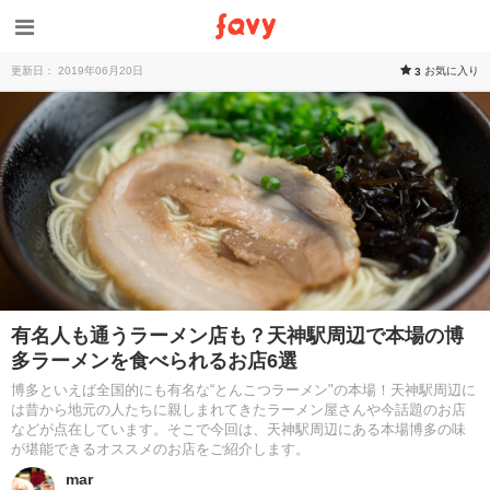
更新日： 2019年06月20日
お気に入り
3
有名人も通うラーメン店も？天神駅周辺で本場の博
多ラーメンを食べられるお店6選
博多といえば全国的にも有名な“とんこつラーメン"の本場！天神駅周辺に
は昔から地元の人たちに親しまれてきたラーメン屋さんや今話題のお店
などが点在しています。そこで今回は、天神駅周辺にある本場博多の味
が堪能できるオススメのお店をご紹介します。
mar