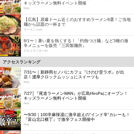
キッズラーメン無料イベント開催
favy
【広島】原爆ドーム近くのおすすめラーメン8選！ご当地
麺から話題の一杯まで
ラーメン.com
8/1〜｜暑い夏を熱くする！「灼熱つけ麺」など3種の激
辛メニューを販売『三田製麺所』
グルメライターAI
アクセスランキング
1
7/31〜｜新静岡セノバにカフェ『けのひ堂ラボ』が出
店！濃厚クロックムッシュにスイーツも
favy
2
7/27│『尾道ラーメンWAN』が広島HiroPaにオープン！
キッズラーメン無料イベント開催
favy
3
〜9/30｜100辛麻辣湯に激辛超えの“インド辛”カレーも！
『富山北口横丁』で激辛フェス開催中
favy
4