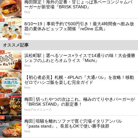
梅田限定！海外の定番・甘じょっぱ系ベーコンジャムバ
ーガーが新登場『BRISK STAND』
favy
5
8/10〜19｜事前予約で500円引き！最大4時間食べ飲み放
題の夏休みビュッフェ開催『reDine 広島』
favy
オススメ記事
1
浜松町駅｜選べるソース×ライスで14通りの味！大会優勝
シェフのふわとろオムライス『Michi』
favy
2
【初心者必見】札幌・4PLAの『大通バル』を攻略！移動
ゼロでハシゴ飯を楽しむ完全ガイド
favy
3
梅田│切ったやつの次はこれ。極みのてりやきバーガーが
『BRISK STAND』の新定番！
favyグルメニュース
4
梅田│喧騒を離れソファで寛ぐ穴場イタリアンバル
『pasta stand』。長居もOKで使い勝手抜群
favy