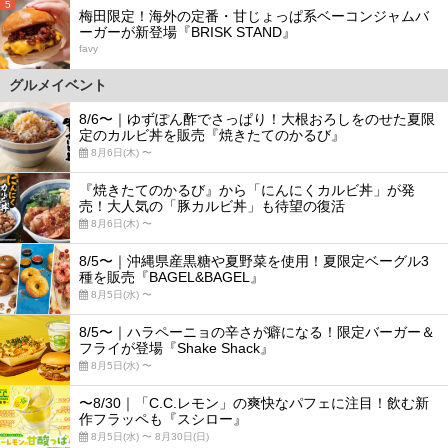
5
梅田限定！海外の定番・甘じょっぱ系ベーコンジャムバ
ーガーが新登場『BRISK STAND』
favy
グルメイベント
8/6〜｜ゆずぽん酢でさっぱり！大根おろしをのせた夏限
定のカルビ丼を販売『焼きたてのかるび』
8月6日(木) 〜
『焼きたてのかるび』から「にんにくカルビ丼」が発
売！大人気の「豚カルビ丼」も待望の復活
8月6日(木) 〜
8/5〜｜沖縄県産黒糖や夏野菜を使用！夏限定ベーグル3
種を販売『BAGEL&BAGEL』
8月5日(水) 〜
8/5〜｜ハラペーニョの辛さが癖になる！限定バーガー＆
フライが登場『Shake Shack』
8月5日(水) 〜
〜8/30｜「C.C.レモン」の爽快なパフェに注目！飲む新
作フラッペも『スシロー』
8月5日(水) 〜 8月30日(日)