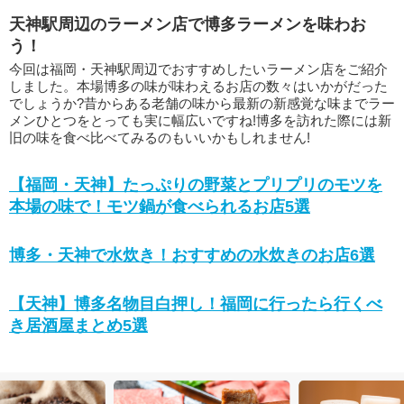
天神駅周辺のラーメン店で博多ラーメンを味わお
う！
今回は福岡・天神駅周辺でおすすめしたいラーメン店をご紹介
しました。本場博多の味が味わえるお店の数々はいかがだった
でしょうか?昔からある老舗の味から最新の新感覚な味までラー
メンひとつをとっても実に幅広いですね!博多を訪れた際には新
旧の味を食べ比べてみるのもいいかもしれません!
【福岡・天神】たっぷりの野菜とプリプリのモツを
本場の味で！モツ鍋が食べられるお店5選
博多・天神で水炊き！おすすめの水炊きのお店6選
【天神】博多名物目白押し！福岡に行ったら行くべ
き居酒屋まとめ5選