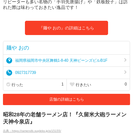
リピーターも多い名物の「手羽先唐揚げ」や「鉄板餃子」は訪
れた際は味わっておきたい逸品です！
『麺や おの』の詳細はこちら
麺や おの
福岡県福岡市中央区舞鶴1-8-40 天神ビーンズビルB1F
0927317739
1
0
行った
行きたい
店舗の詳細はこちら
昭和28年の老舗ラーメン店！『久留米大砲ラーメン
天神今泉店』
出典：https://ramendb.supleks.jp/s/15155/