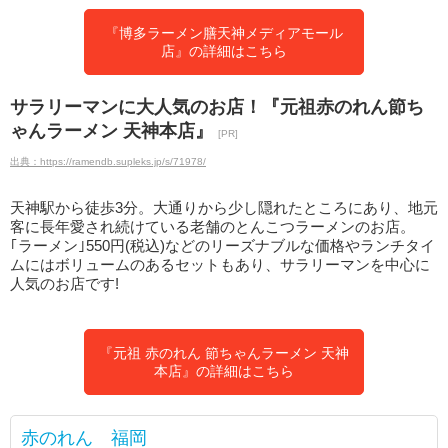
『博多ラーメン膳天神メディアモール
店』の詳細はこちら
サラリーマンに大人気のお店！『元祖赤のれん節ち
ゃんラーメン 天神本店』
[PR]
出典：https://ramendb.supleks.jp/s/71978/
天神駅から徒歩3分。大通りから少し隠れたところにあり、地元
客に長年愛され続けている老舗のとんこつラーメンのお店。
｢ラーメン｣550円(税込)などのリーズナブルな価格やランチタイ
ムにはボリュームのあるセットもあり、サラリーマンを中心に
人気のお店です!
『元祖 赤のれん 節ちゃんラーメン 天神
本店』の詳細はこちら
赤のれん 福岡