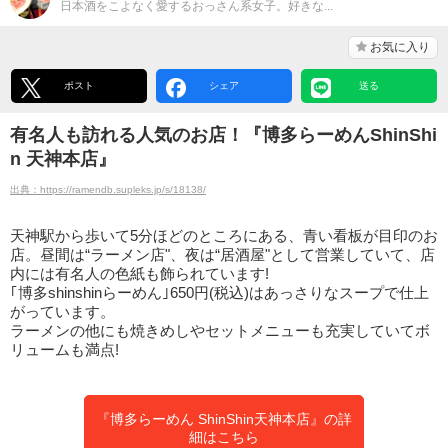
日本酒をこよなく愛するおっさん系女子。好きな...
お気に入り
ポスト
シェア
送る
有名人も訪れる人気のお店！『博多らーめんShinShi
n 天神本店』
出典：https://ramendb.supleks.jp/s/18138/
天神駅から歩いて5分ほどのところにある、青い看板が目印のお
店。昼間は“ラーメン店"、夜は“居酒屋"として営業していて、店
内には有名人の色紙も飾られています!
｢博多shinshinらーめん｣650円(税込)はあっさりなスープで仕上
がっています。
ラーメンの他にも焼きめしやセットメニューも充実していてボ
リュームも満点!
『博多らーめん ShinShin天神本店』の詳
細はこちら