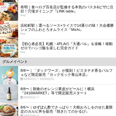
3
有明｜食べログ百名店が監修する本気のパスタ&ピザに注
目！穴場ダイニング『LINK table』
favy
4
浜松町駅｜選べるソース×ライスで14通りの味！大会優勝
シェフのふわとろオムライス『Michi』
favy
5
【初心者必見】札幌・4PLAの『大通バル』を攻略！移動
ゼロでハシゴ飯を楽しむ完全ガイド
favy
グルメイベント
8/8〜｜「ダックワーズ」が復刻！ピスタチオ香るパルフ
ェなど限定販売『ヨックモック青山本店』
8月8日(土) 〜 8月30日(日)
8/8〜｜朝食のオレンジ果皮がビールに！横浜
『2416MARKET』等で限定販売スタート
8月8日(土) 〜
8/6〜｜ゆずぽん酢でさっぱり！大根おろしをのせた夏限
定のカルビ丼を販売『焼きたてのかるび』
8月6日(木) 〜