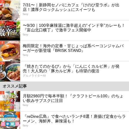
2
7/31〜｜新静岡セノバにカフェ『けのひ堂ラボ』が出
店！濃厚クロックムッシュにスイーツも
favy
3
〜9/30｜100辛麻辣湯に激辛超えの“インド辛”カレーも！
『富山北口横丁』で激辛フェス開催中
favy
4
梅田限定！海外の定番・甘じょっぱ系ベーコンジャムバ
ーガーが新登場『BRISK STAND』
favy
5
『焼きたてのかるび』から「にんにくカルビ丼」が発
売！大人気の「豚カルビ丼」も待望の復活
グルメライターAI
オススメ記事
1
月額2980円で毎本半額！『クラフトビール100』のちょ
い飲みサブスクに注目
favy
2
『reDine広島』で食べたいランチ8選！唐揚げ定食からラ
ーメン、海鮮丼、麻辣湯も！
favy