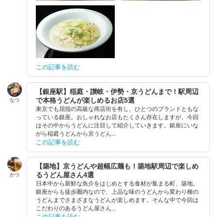
この記事を読む
【銀座駅】稲庭・讃岐・伊勢・京うどんまで！駅周辺
で本格うどんが楽しめるお店5選
なつ
東京でも屈指の高級な商店街を有し、ひとつのブランドともな
っている銀座。おしゃれなお店もたくさん存在しますが、今回
はその中からうどんに注目して紹介していきます。銀座にいな
がら稲庭うどんから京うどん...
この記事を読む
【築地】京うどんや超幅広麺も！築地駅周辺で楽しめ
るうどん屋さん4選
かつ
日本中から新鮮な魚介をはじめとする食材が集まる町、築地。
銀座からも徒歩圏内なので、上品な味のうどんから変わり種の
うどんまでさまざまなうどんが楽しめます。そんな中で今回は
こだわりのあるうどん屋さん...
この記事を読む