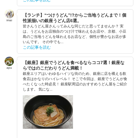
【ランチ】“つけうどん”!?からご当地うどんまで！個
性派揃いの銀座うどん店6選。
imai
皆さんうどん屋さんってみんな同じだと思ってませんか？ 実
は、うどんをお店独自のつけ汁で味わえるお店や、京都、小豆
島のご当地うどんを味わえるお店など、個性が豊かなお店が多
いんです。 その中でも...
この記事を読む
【銀座】銀座でうどんを食べるならココ7選！銀座な
らではのこだわりうどん満載！
apu
銀座エリアはいわゆるハイソな街のため、銀座に店を構える飲
食店はかなりのハイレベル！ そこで今回は、銀座でうどんが食
べたくなった時必見！ 銀座駅周辺のおすすめうどん屋をご紹介
します。 気にな...