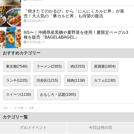
『焼きたてのかるび』から「にんにくカルビ丼」が発
売！大人気の「豚カルビ丼」も待望の復活
8月6日(木) 〜
8/5〜｜沖縄県産黒糖や夏野菜を使用！夏限定ベーグル3
種を販売『BAGEL&BAGEL』
8月5日(水) 〜
おすすめカテゴリー
東京都(7546)
ラーメン(2305)
肉(2253)
居酒屋(1804)
ランチ(1225)
渋谷区(1215)
焼肉(1138)
カフェ(1130)
スイーツ(1130)
おもしろ・話題(1065)
favy
きつね庵
記事
カテゴリ一覧
グルメイベント
今日は何の日