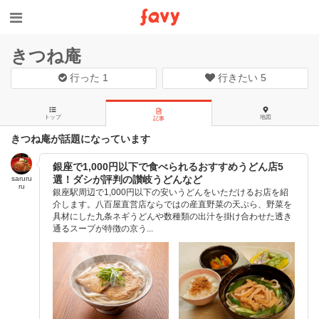
きつね庵
行った
1
行きたい
5
トップ
地図
記事
きつね庵が話題になっています
銀座で1,000円以下で食べられるおすすめうどん店5
選！ダシが評判の讃岐うどんなど
saruru
ru
銀座駅周辺で1,000円以下の安いうどんをいただけるお店を紹
介します。八百屋直営店ならではの産直野菜の天ぷら、野菜を
具材にした九条ネギうどんや数種類の出汁を掛け合わせた透き
通るスープが特徴の京う...