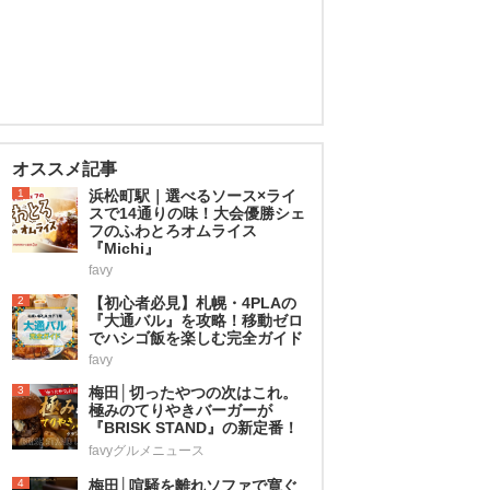
オススメ記事
1
浜松町駅｜選べるソース×ライ
スで14通りの味！大会優勝シェ
フのふわとろオムライス
『Michi』
favy
2
【初心者必見】札幌・4PLAの
『大通バル』を攻略！移動ゼロ
でハシゴ飯を楽しむ完全ガイド
favy
3
梅田│切ったやつの次はこれ。
極みのてりやきバーガーが
『BRISK STAND』の新定番！
favyグルメニュース
4
梅田│喧騒を離れソファで寛ぐ