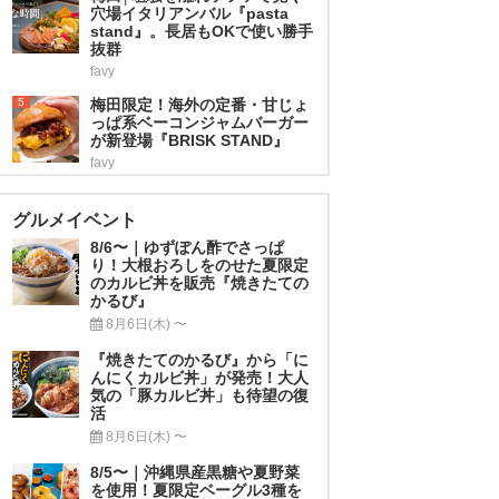
穴場イタリアンバル『pasta
stand』。長居もOKで使い勝手
抜群
favy
5
梅田限定！海外の定番・甘じょ
っぱ系ベーコンジャムバーガー
が新登場『BRISK STAND』
favy
グルメイベント
8/6〜｜ゆずぽん酢でさっぱ
り！大根おろしをのせた夏限定
のカルビ丼を販売『焼きたての
かるび』
8月6日(木) 〜
『焼きたてのかるび』から「に
んにくカルビ丼」が発売！大人
気の「豚カルビ丼」も待望の復
活
8月6日(木) 〜
8/5〜｜沖縄県産黒糖や夏野菜
を使用！夏限定ベーグル3種を