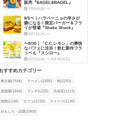
販売『BAGEL&BAGEL』
8月5日(水) 〜
8/5〜｜ハラペーニョの辛さが
癖になる！限定バーガー＆フラ
イが登場『Shake Shack』
8月5日(水) 〜
〜8/30｜「C.C.レモン」の爽快
なパフェに注目！飲む新作フラ
ッペも『スシロー』
8月5日(水) 〜 8月30日(日)
おすすめカテゴリー
東京都(7546)
ラーメン(2305)
肉(2253)
居酒屋(1804)
ランチ(1225)
渋谷区(1215)
焼肉(1138)
カフェ(1130)
スイーツ(1130)
おもしろ・話題(1065)