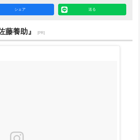
シェア
送る
佐藤養助』
[PR]