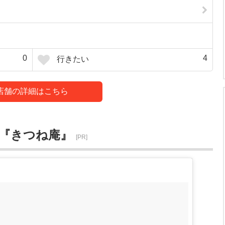
0
4
行きたい
店舗の詳細はこちら
ん『きつね庵』
[PR]