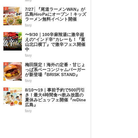
2
7/27│『尾道ラーメンWAN』が
広島HiroPaにオープン！キッズ
ラーメン無料イベント開催
favy
3
〜9/30｜100辛麻辣湯に激辛超
えの“インド辛”カレーも！『富
山北口横丁』で激辛フェス開催
中
favy
4
梅田限定！海外の定番・甘じょ
っぱ系ベーコンジャムバーガー
が新登場『BRISK STAND』
favy
5
8/10〜19｜事前予約で500円引
き！最大4時間食べ飲み放題の
夏休みビュッフェ開催『reDine
広島』
favy