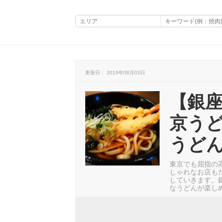
更新日： 2019年08月03日
【銀
京う
うどん
東京でも屈指の
しゃれなお店も
していきます。
なうどんが楽し