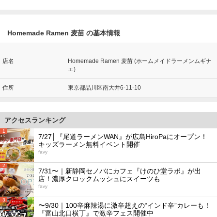
Homemade Ramen 麦苗 の基本情報
店名
Homemade Ramen 麦苗 (ホームメイドラーメンムギナ
エ)
住所
東京都品川区南大井6-11-10
アクセスランキング
1
7/27│『尾道ラーメンWAN』が広島HiroPaにオープン！
キッズラーメン無料イベント開催
favy
2
7/31〜｜新静岡セノバにカフェ『けのひ堂ラボ』が出
店！濃厚クロックムッシュにスイーツも
favy
3
〜9/30｜100辛麻辣湯に激辛超えの“インド辛”カレーも！
『富山北口横丁』で激辛フェス開催中