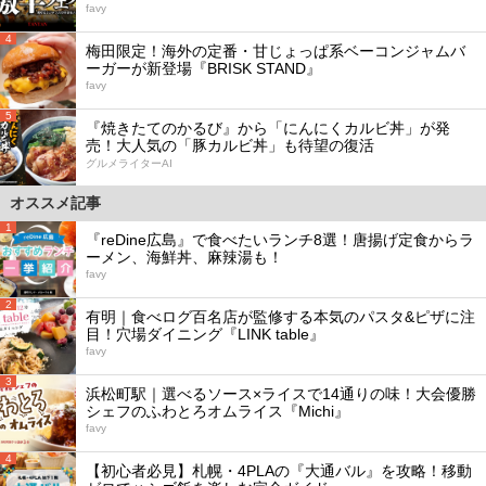
favy
4
梅田限定！海外の定番・甘じょっぱ系ベーコンジャムバ
ーガーが新登場『BRISK STAND』
favy
5
『焼きたてのかるび』から「にんにくカルビ丼」が発
売！大人気の「豚カルビ丼」も待望の復活
グルメライターAI
オススメ記事
1
『reDine広島』で食べたいランチ8選！唐揚げ定食からラ
ーメン、海鮮丼、麻辣湯も！
favy
2
有明｜食べログ百名店が監修する本気のパスタ&ピザに注
目！穴場ダイニング『LINK table』
favy
3
浜松町駅｜選べるソース×ライスで14通りの味！大会優勝
シェフのふわとろオムライス『Michi』
favy
4
【初心者必見】札幌・4PLAの『大通バル』を攻略！移動