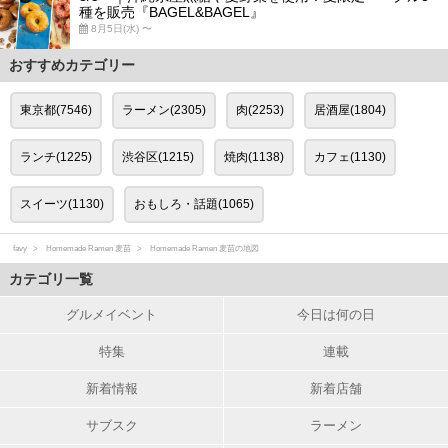
種を販売『BAGEL&BAGEL』
8月5日(水) 〜
おすすめカテゴリー
東京都(7546)
ラーメン(2305)
肉(2253)
居酒屋(1804)
ランチ(1225)
渋谷区(1215)
焼肉(1138)
カフェ(1130)
スイーツ(1130)
おもしろ・話題(1065)
favy
Homemade Ramen 麦苗
Homemade Ramen 麦苗の地図
カテゴリ一覧
グルメイベント
今日は何の日
特集
連載
新着情報
新着店舗
サブスク
ラーメン