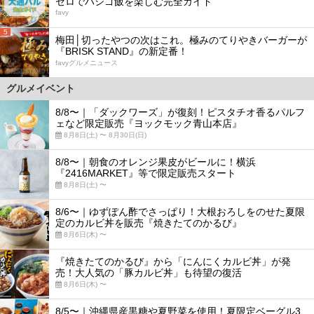
ゼロでハシゴ飯を楽しむ完全ガイド
favy
5
梅田│切ったやつの次はこれ。極みのてりやきバーガーが
『BRISK STAND』の新定番！
favyグルメニュース
グルメイベント
8/8〜｜「ダックワーズ」が復刻！ピスタチオ香るパルフ
ェなど限定販売『ヨックモック青山本店』
8月8日(土) 〜 8月30日(日)
8/8〜｜朝食のオレンジ果皮がビールに！横浜
『2416MARKET』等で限定販売スタート
8月8日(土) 〜
8/6〜｜ゆずぽん酢でさっぱり！大根おろしをのせた夏限
定のカルビ丼を販売『焼きたてのかるび』
8月6日(木) 〜
『焼きたてのかるび』から「にんにくカルビ丼」が発
売！大人気の「豚カルビ丼」も待望の復活
8月6日(木) 〜
8/5〜｜沖縄県産黒糖や夏野菜を使用！夏限定ベーグル3