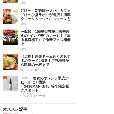
favy
2
7/31〜｜新静岡セノバにカフェ
『けのひ堂ラボ』が出店！濃厚
クロックムッシュにスイーツも
favy
3
〜9/30｜100辛麻辣湯に激辛超
えの“インド辛”カレーも！『富
山北口横丁』で激辛フェス開催
中
favy
4
【広島】原爆ドーム近くのおす
すめラーメン8選！ご当地麺か
ら話題の一杯まで
ラーメン.com
5
8/8〜｜朝食のオレンジ果皮が
ビールに！横浜
『2416MARKET』等で限定販
売スタート
グルメライターAI
オススメ記事