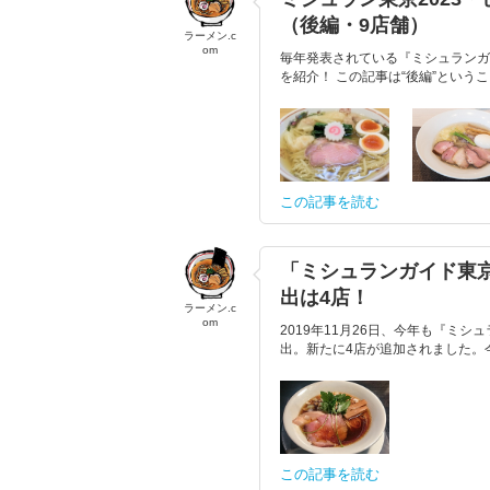
（後編・9店舗）
ラーメン.c
om
毎年発表されている『ミシュランガ
を紹介！ この記事は“後編”という
この記事を読む
「ミシュランガイド東京
出は4店！
ラーメン.c
om
2019年11月26日、今年も『ミ
出。新たに4店が追加されました。今
この記事を読む