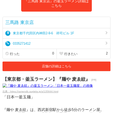
『三馬路 東京店』の釜玉ラーメン詳細は
こちら
三馬路 東京店
東京都千代田区内神田2-9-6 祥司ビル 1F
0335271412
0
2
行った
行きたい
店舗の詳細はこちら
【東京都・釜玉ラーメン】『麺や 麦ゑ紋』
[PR]
出典：https://ramendb.supleks.jp/s/135644.html
「日本一釜玉麺」
『麺や 麦ゑ紋』は、西武新宿駅から徒歩5分のラーメン屋。