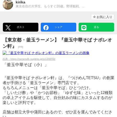
kirika
東京在住の大学生、もうすぐ20歳。野球観戦、...
お気に入り
ポスト
シェア
送る
【東京都・釜玉ラーメン】『釜玉中華そば ナポレオ
ン軒』
[PR]
出典：https://ramendb.supleks.jp/s/139859/
「釜玉中華そば（小）」
『釜玉中華そば ナポレオン軒』は、『つけめんTETSU』の創業
者が手掛ける「釜玉ラーメン」専門店です。
もちろんメニューは「釜玉中華そば」ひとつだけ。
「しいたけ酢」や「かつお節粉」「ゆず七味」といった12種類
の卓上アイテムを駆使して、自分好みの味にカスタムするのが
楽しいと評判です。
店舗は都立大学や蒲田にあるので、ぜひ足を運んでみてくださ
い。