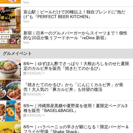
favy
4
富山駅｜ビールだけで20種以上！独自ブレンドに“泡だ
け”も『PERFECT BEER KITCHEN』
favy
5
新宿｜日本一のグルメバーガーからスイーツまで！個性
的な10店が集うフードホール『reDine 新宿』
favy
グルメイベント
8/6〜｜ゆずぽん酢でさっぱり！大根おろしをのせた夏限
定のカルビ丼を販売『焼きたてのかるび』
8月6日(木) 〜
『焼きたてのかるび』から「にんにくカルビ丼」が発
売！大人気の「豚カルビ丼」も待望の復活
8月6日(木) 〜
8/5〜｜沖縄県産黒糖や夏野菜を使用！夏限定ベーグル3
種を販売『BAGEL&BAGEL』
8月5日(水) 〜
8/5〜｜ハラペーニョの辛さが癖になる！限定バーガー＆
フライが登場『Shake Shack』