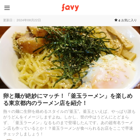
更新日： 2024年08月22日
お気に入り
4
卵と麺が絶妙にマッチ！「釜玉ラーメン」を楽しめ
る東京都内のラーメン店を紹介！
熱々の麺に生卵を絡めるスタイルの”釜玉”。釜玉といえば、やっぱり誰も
がうどんをイメージしますよね。しかし、世の中はうどんにとどまら
ず、「釜玉ラーメン」なるものまで登場したんです。あの超有名ラーメ
ン店も作っているとか！？釜玉ラーメンが食べられるお店をここで早速
チェックしましょう！