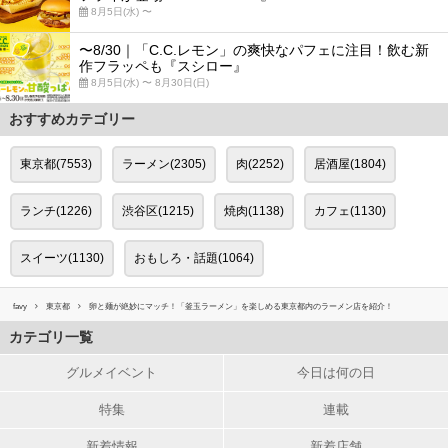
8月5日(水) 〜
〜8/30｜「C.C.レモン」の爽快なパフェに注目！飲む新
作フラッペも『スシロー』
8月5日(水) 〜 8月30日(日)
おすすめカテゴリー
東京都(7553)
ラーメン(2305)
肉(2252)
居酒屋(1804)
ランチ(1226)
渋谷区(1215)
焼肉(1138)
カフェ(1130)
スイーツ(1130)
おもしろ・話題(1064)
favy
東京都
卵と麺が絶妙にマッチ！「釜玉ラーメン」を楽しめる東京都内のラーメン店を紹介！
カテゴリ一覧
グルメイベント
今日は何の日
特集
連載
新着情報
新着店舗