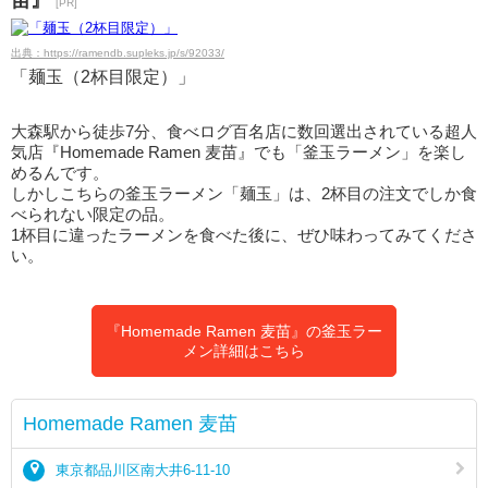
苗』
[PR]
出典：https://ramendb.supleks.jp/s/92033/
「麺玉（2杯目限定）」
大森駅から徒歩7分、食べログ百名店に数回選出されている超人
気店『Homemade Ramen 麦苗』でも「釜玉ラーメン」を楽し
めるんです。
しかしこちらの釜玉ラーメン「麺玉」は、2杯目の注文でしか食
べられない限定の品。
1杯目に違ったラーメンを食べた後に、ぜひ味わってみてくださ
い。
『Homemade Ramen 麦苗』の釜玉ラー
メン詳細はこちら
Homemade Ramen 麦苗
東京都品川区南大井6-11-10