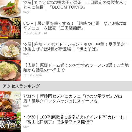
汐留│丸ごと1本の明太子が贅沢！土日限定の冷製玄米う
どんに注目｜『BLOOM TOKYO』
favy
8/1〜｜暑い夏を熱くする！「灼熱つけ麺」など3種の激
辛メニューを販売『三田製麺所』
グルメライターAI
汐留│麻辣・アボカド・レモン・冷やし中華！夏季限定・
冷製まぜそば4種が新登場！『伊太そば』
favy
【広島】原爆ドーム近くのおすすめラーメン8選！ご当地
麺から話題の一杯まで
ラーメン.com
アクセスランキング
1
7/31〜｜新静岡セノバにカフェ『けのひ堂ラボ』が出
店！濃厚クロックムッシュにスイーツも
favy
2
〜9/30｜100辛麻辣湯に激辛超えの“インド辛”カレーも！
『富山北口横丁』で激辛フェス開催中
favy