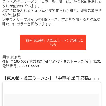
こちらの釜玉ラーメン「日本一釜玉麺」は、かつお節を感じる
タレが使われています。
パスタに使われるデュラム小麦で作られた麺と、卵黄の濃厚さ
が相性抜群！
途中でオリーブオイル×牡蠣ソース、すだちを加えると洋風な
味わいにガラッと変わりますよ。
『麺や 麦ゑ紋』の釜玉ラーメン詳細はこ
ちら
麺や 麦ゑ紋
住所 〒160-0023 東京都新宿区新宿7-4-6 ストーク新宿井岡101
電話番号 03-5358-9958
【東京都・釜玉ラーメン】『中華そば 千乃鶏』
[PR]