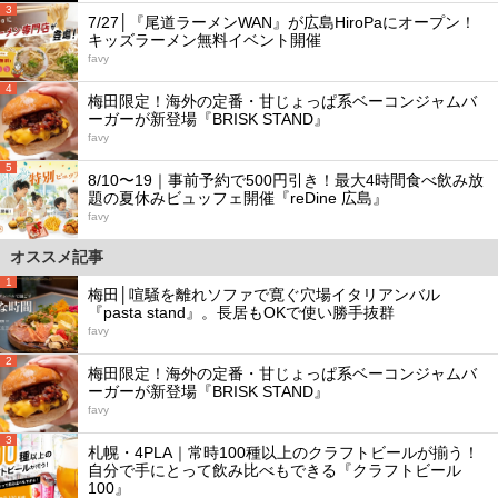
3
7/27│『尾道ラーメンWAN』が広島HiroPaにオープン！
キッズラーメン無料イベント開催
favy
4
梅田限定！海外の定番・甘じょっぱ系ベーコンジャムバ
ーガーが新登場『BRISK STAND』
favy
5
8/10〜19｜事前予約で500円引き！最大4時間食べ飲み放
題の夏休みビュッフェ開催『reDine 広島』
favy
オススメ記事
1
梅田│喧騒を離れソファで寛ぐ穴場イタリアンバル
『pasta stand』。長居もOKで使い勝手抜群
favy
2
梅田限定！海外の定番・甘じょっぱ系ベーコンジャムバ
ーガーが新登場『BRISK STAND』
favy
3
札幌・4PLA｜常時100種以上のクラフトビールが揃う！
自分で手にとって飲み比べもできる『クラフトビール
100』