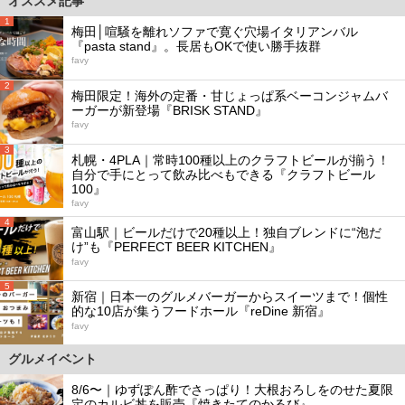
オススメ記事
1
梅田│喧騒を離れソファで寛ぐ穴場イタリアンバル
『pasta stand』。長居もOKで使い勝手抜群
favy
2
梅田限定！海外の定番・甘じょっぱ系ベーコンジャムバ
ーガーが新登場『BRISK STAND』
favy
3
札幌・4PLA｜常時100種以上のクラフトビールが揃う！
自分で手にとって飲み比べもできる『クラフトビール
100』
favy
4
富山駅｜ビールだけで20種以上！独自ブレンドに“泡だ
け”も『PERFECT BEER KITCHEN』
favy
5
新宿｜日本一のグルメバーガーからスイーツまで！個性
的な10店が集うフードホール『reDine 新宿』
favy
グルメイベント
8/6〜｜ゆずぽん酢でさっぱり！大根おろしをのせた夏限
定のカルビ丼を販売『焼きたてのかるび』