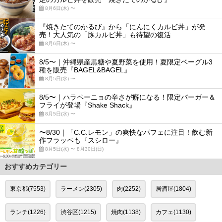
8月6日(木) 〜
『焼きたてのかるび』から「にんにくカルビ丼」が発
売！大人気の「豚カルビ丼」も待望の復活
8月6日(木) 〜
8/5〜｜沖縄県産黒糖や夏野菜を使用！夏限定ベーグル3
種を販売『BAGEL&BAGEL』
8月5日(水) 〜
8/5〜｜ハラペーニョの辛さが癖になる！限定バーガー＆
フライが登場『Shake Shack』
8月5日(水) 〜
〜8/30｜「C.C.レモン」の爽快なパフェに注目！飲む新
作フラッペも『スシロー』
8月5日(水) 〜 8月30日(日)
おすすめカテゴリー
東京都(7553)
ラーメン(2305)
肉(2252)
居酒屋(1804)
ランチ(1226)
渋谷区(1215)
焼肉(1138)
カフェ(1130)