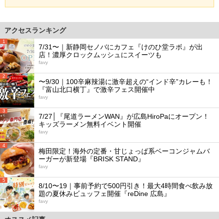
アクセスランキング
1
7/31〜｜新静岡セノバにカフェ『けのひ堂ラボ』が出
店！濃厚クロックムッシュにスイーツも
favy
2
〜9/30｜100辛麻辣湯に激辛超えの“インド辛”カレーも！
『富山北口横丁』で激辛フェス開催中
favy
3
7/27│『尾道ラーメンWAN』が広島HiroPaにオープン！
キッズラーメン無料イベント開催
favy
4
梅田限定！海外の定番・甘じょっぱ系ベーコンジャムバ
ーガーが新登場『BRISK STAND』
favy
5
8/10〜19｜事前予約で500円引き！最大4時間食べ飲み放
題の夏休みビュッフェ開催『reDine 広島』
favy