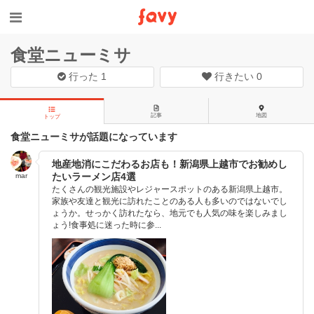
食堂ニューミサ
行った
1
行きたい
0
記事
地図
トップ
食堂ニューミサが話題になっています
地産地消にこだわるお店も！新潟県上越市でお勧めし
たいラーメン店4選
mar
たくさんの観光施設やレジャースポットのある新潟県上越市。
家族や友達と観光に訪れたことのある人も多いのではないでし
ょうか。せっかく訪れたなら、地元でも人気の味を楽しみまし
ょう!食事処に迷った時に参...