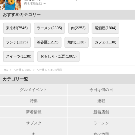
8月5日(水) 〜
おすすめカテゴリー
東京都(7546)
ラーメン(2305)
肉(2253)
居酒屋(1804)
ランチ(1225)
渋谷区(1215)
焼肉(1138)
カフェ(1130)
スイーツ(1130)
おもしろ・話題(1065)
favy
つけ麺 しろぼし
つけ麺 しろぼしの地図
カテゴリ一覧
グルメイベント
今日は何の日
特集
連載
新着情報
新着店舗
サブスク
ラーメン
肉
食べ放題