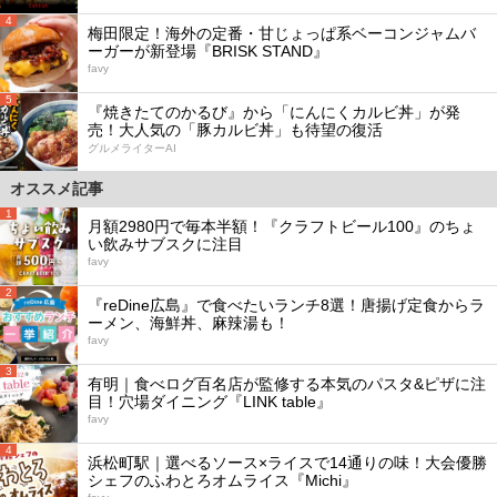
4
梅田限定！海外の定番・甘じょっぱ系ベーコンジャムバ
ーガーが新登場『BRISK STAND』
favy
5
『焼きたてのかるび』から「にんにくカルビ丼」が発
売！大人気の「豚カルビ丼」も待望の復活
グルメライターAI
オススメ記事
1
月額2980円で毎本半額！『クラフトビール100』のちょ
い飲みサブスクに注目
favy
2
『reDine広島』で食べたいランチ8選！唐揚げ定食からラ
ーメン、海鮮丼、麻辣湯も！
favy
3
有明｜食べログ百名店が監修する本気のパスタ&ピザに注
目！穴場ダイニング『LINK table』
favy
4
浜松町駅｜選べるソース×ライスで14通りの味！大会優勝
シェフのふわとろオムライス『Michi』