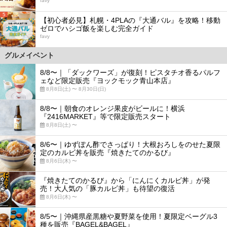
favy
5
【初心者必見】札幌・4PLAの『大通バル』を攻略！移動
ゼロでハシゴ飯を楽しむ完全ガイド
favy
グルメイベント
8/8〜｜「ダックワーズ」が復刻！ピスタチオ香るパルフ
ェなど限定販売『ヨックモック青山本店』
8月8日(土) 〜 8月30日(日)
8/8〜｜朝食のオレンジ果皮がビールに！横浜
『2416MARKET』等で限定販売スタート
8月8日(土) 〜
8/6〜｜ゆずぽん酢でさっぱり！大根おろしをのせた夏限
定のカルビ丼を販売『焼きたてのかるび』
8月6日(木) 〜
『焼きたてのかるび』から「にんにくカルビ丼」が発
売！大人気の「豚カルビ丼」も待望の復活
8月6日(木) 〜
8/5〜｜沖縄県産黒糖や夏野菜を使用！夏限定ベーグル3
種を販売『BAGEL&BAGEL』