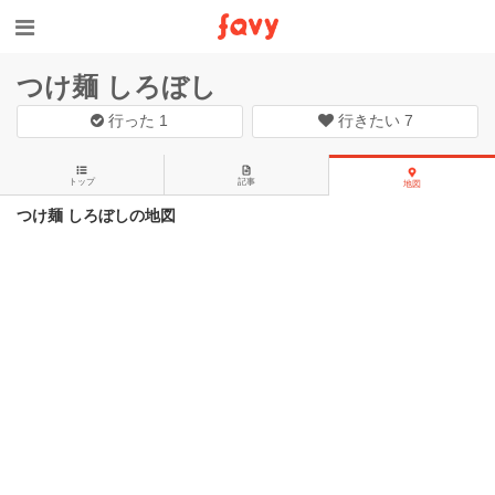
つけ麺 しろぼし
行った
1
行きたい
7
トップ
記事
地図
つけ麺 しろぼしの地図