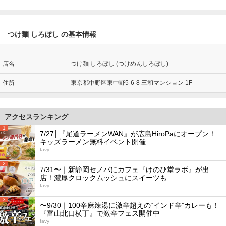
つけ麺 しろぼし の基本情報
店名
つけ麺 しろぼし (つけめんしろぼし)
住所
東京都中野区東中野5-6-8 三和マンション 1F
アクセスランキング
1
7/27│『尾道ラーメンWAN』が広島HiroPaにオープン！
キッズラーメン無料イベント開催
favy
2
7/31〜｜新静岡セノバにカフェ『けのひ堂ラボ』が出
店！濃厚クロックムッシュにスイーツも
favy
3
〜9/30｜100辛麻辣湯に激辛超えの“インド辛”カレーも！
『富山北口横丁』で激辛フェス開催中
favy