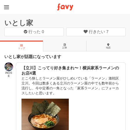
いとし家
行った
0
行きたい
7
記事
地図
トップ
いとし家が話題になっています
【立川】こってり好き集まれ〜！横浜家系ラーメンの
お店4選
iNOS
E
ところ狭しとラーメン屋がひしめいている「ラーメン」激戦区
立川。今回は数多くある立川のラーメン屋の中でも数年前から
流行し、今や定番の一角となった「家系ラーメン」にフォーカ
スしたいと思います。