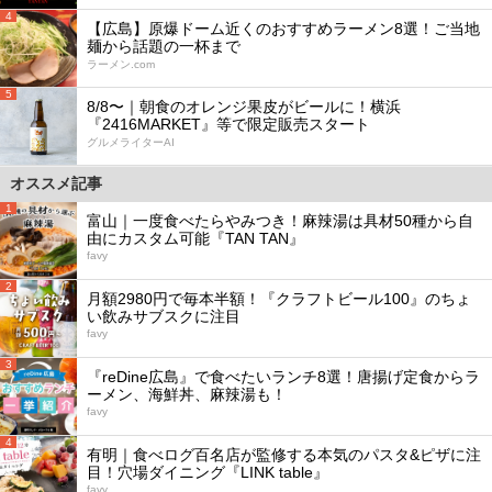
4
【広島】原爆ドーム近くのおすすめラーメン8選！ご当地
麺から話題の一杯まで
ラーメン.com
5
8/8〜｜朝食のオレンジ果皮がビールに！横浜
『2416MARKET』等で限定販売スタート
グルメライターAI
オススメ記事
1
富山｜一度食べたらやみつき！麻辣湯は具材50種から自
由にカスタム可能『TAN TAN』
favy
2
月額2980円で毎本半額！『クラフトビール100』のちょ
い飲みサブスクに注目
favy
3
『reDine広島』で食べたいランチ8選！唐揚げ定食からラ
ーメン、海鮮丼、麻辣湯も！
favy
4
有明｜食べログ百名店が監修する本気のパスタ&ピザに注
目！穴場ダイニング『LINK table』
favy