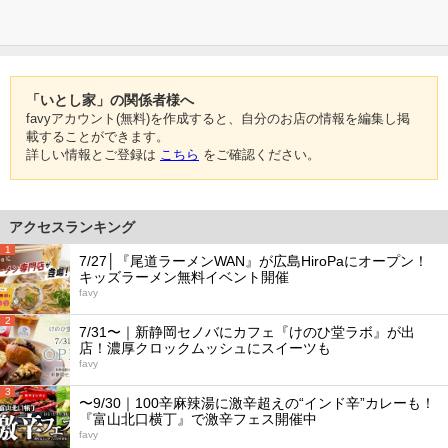
「いとし家」の関係者様へ
favyアカウント(無料)を作成すると、自分のお店の情報を編集し掲
載することができます。
詳しい情報とご登録は
こちら
をご確認ください。
アクセスランキング
1
7/27│『尾道ラーメンWAN』が広島HiroPaにオープン！
キッズラーメン無料イベント開催
favy
2
7/31〜｜新静岡セノバにカフェ『けのひ堂ラボ』が出
店！濃厚クロックムッシュにスイーツも
favy
3
〜9/30｜100辛麻辣湯に激辛超えの“インド辛”カレーも！
『富山北口横丁』で激辛フェス開催中
favy