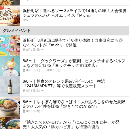
5
浜松町駅｜選べるソース×ライスで14通りの味！大会優勝
シェフのふわとろオムライス『Michi』
favy
グルメイベント
浜松町│8月9日は親子でピザ作り体験！自由研究にも◎
なイベントが『michi』で開催
8月9日(日) 〜
8/8〜｜「ダックワーズ」が復刻！ピスタチオ香るパルフ
ェなど限定販売『ヨックモック青山本店』
8月8日(土) 〜 8月30日(日)
8/8〜｜朝食のオレンジ果皮がビールに！横浜
『2416MARKET』等で限定販売スタート
8月8日(土) 〜
8/6〜｜ゆずぽん酢でさっぱり！大根おろしをのせた夏限
定のカルビ丼を販売『焼きたてのかるび』
8月6日(木) 〜
『焼きたてのかるび』から「にんにくカルビ丼」が発
売！大人気の「豚カルビ丼」も待望の復活