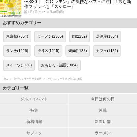
〜8/30｜「C.C.レモン」の爽快なパフェに注目！飲む新
作フラッペも『スシロー』
8月5日(水) 〜 8月30日(日)
おすすめカテゴリー
東京都(7554)
ラーメン(2305)
肉(2252)
居酒屋(1804)
ランチ(1226)
渋谷区(1215)
焼肉(1138)
カフェ(1131)
スイーツ(1130)
おもしろ・話題(1064)
favy
神戸ちぇりー亭 南小岩店
神戸ちぇりー亭 南小岩店の地図
カテゴリ一覧
グルメイベント
今日は何の日
特集
連載
新着情報
新着店舗
サブスク
ラーメン