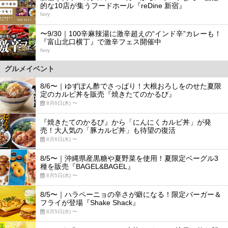
的な10店が集うフードホール『reDine 新宿』
favy
5
〜9/30｜100辛麻辣湯に激辛超えの“インド辛”カレーも！
『富山北口横丁』で激辛フェス開催中
favy
グルメイベント
8/6〜｜ゆずぽん酢でさっぱり！大根おろしをのせた夏限
定のカルビ丼を販売『焼きたてのかるび』
8月6日(木) 〜
『焼きたてのかるび』から「にんにくカルビ丼」が発
売！大人気の「豚カルビ丼」も待望の復活
8月6日(木) 〜
8/5〜｜沖縄県産黒糖や夏野菜を使用！夏限定ベーグル3
種を販売『BAGEL&BAGEL』
8月5日(水) 〜
8/5〜｜ハラペーニョの辛さが癖になる！限定バーガー＆
フライが登場『Shake Shack』
8月5日(水) 〜