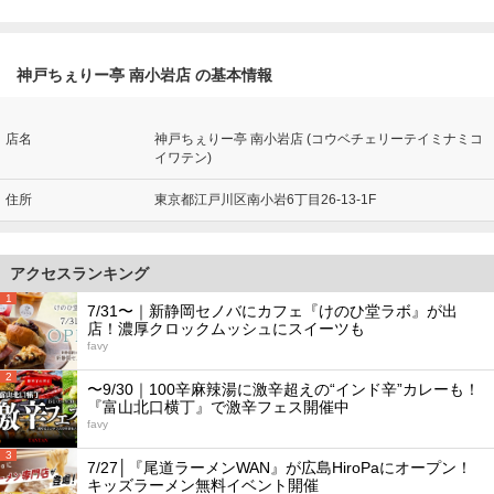
神戸ちぇりー亭 南小岩店 の基本情報
店名
神戸ちぇりー亭 南小岩店 (コウベチェリーテイミナミコ
イワテン)
住所
東京都江戸川区南小岩6丁目26-13-1F
アクセスランキング
1
7/31〜｜新静岡セノバにカフェ『けのひ堂ラボ』が出
店！濃厚クロックムッシュにスイーツも
favy
2
〜9/30｜100辛麻辣湯に激辛超えの“インド辛”カレーも！
『富山北口横丁』で激辛フェス開催中
favy
3
7/27│『尾道ラーメンWAN』が広島HiroPaにオープン！
キッズラーメン無料イベント開催