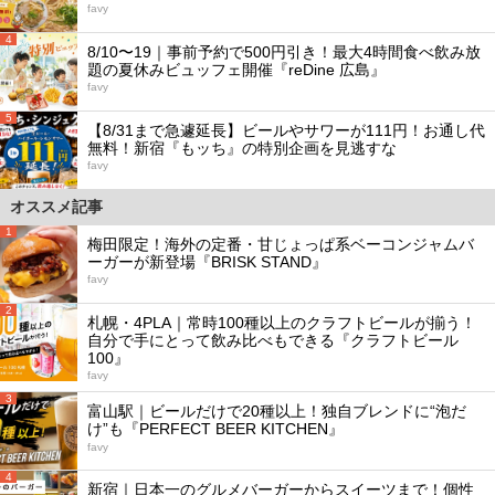
favy
4
8/10〜19｜事前予約で500円引き！最大4時間食べ飲み放
題の夏休みビュッフェ開催『reDine 広島』
favy
5
【8/31まで急遽延長】ビールやサワーが111円！お通し代
無料！新宿『もッち』の特別企画を見逃すな
favy
オススメ記事
1
梅田限定！海外の定番・甘じょっぱ系ベーコンジャムバ
ーガーが新登場『BRISK STAND』
favy
2
札幌・4PLA｜常時100種以上のクラフトビールが揃う！
自分で手にとって飲み比べもできる『クラフトビール
100』
favy
3
富山駅｜ビールだけで20種以上！独自ブレンドに“泡だ
け”も『PERFECT BEER KITCHEN』
favy
4
新宿｜日本一のグルメバーガーからスイーツまで！個性