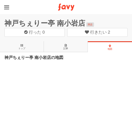
神戸ちぇりー亭 南小岩店
閉店
行った
0
行きたい
2
トップ
記事
地図
神戸ちぇりー亭 南小岩店の地図