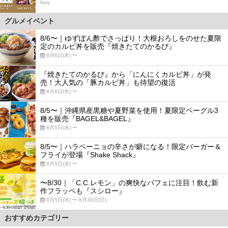
favy
グルメイベント
8/6〜｜ゆずぽん酢でさっぱり！大根おろしをのせた夏限
定のカルビ丼を販売『焼きたてのかるび』
8月6日(木) 〜
『焼きたてのかるび』から「にんにくカルビ丼」が発
売！大人気の「豚カルビ丼」も待望の復活
8月6日(木) 〜
8/5〜｜沖縄県産黒糖や夏野菜を使用！夏限定ベーグル3
種を販売『BAGEL&BAGEL』
8月5日(水) 〜
8/5〜｜ハラペーニョの辛さが癖になる！限定バーガー＆
フライが登場『Shake Shack』
8月5日(水) 〜
〜8/30｜「C.C.レモン」の爽快なパフェに注目！飲む新
作フラッペも『スシロー』
8月5日(水) 〜 8月30日(日)
おすすめカテゴリー