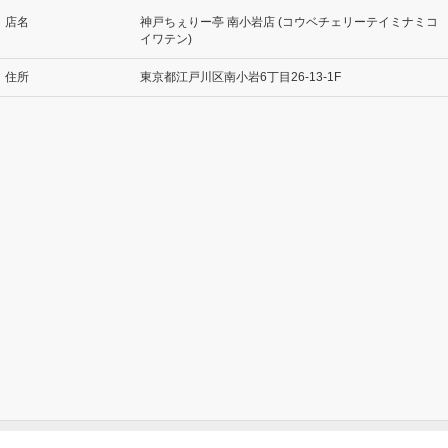
店名
神戸ちぇりー亭 南小岩店 (コウベチェリーテイミナミコ
イワテン)
住所
東京都江戸川区南小岩6丁目26-13-1F