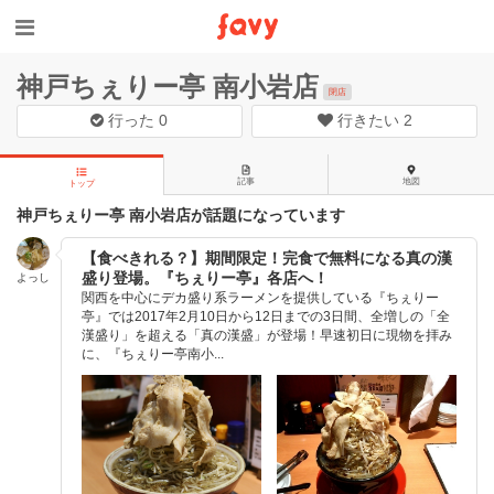
神戸ちぇりー亭 南小岩店
閉店
行った
0
行きたい
2
記事
地図
トップ
神戸ちぇりー亭 南小岩店が話題になっています
【食べきれる？】期間限定！完食で無料になる真の漢
盛り登場。『ちぇりー亭』各店へ！
よっし
関西を中心にデカ盛り系ラーメンを提供している『ちぇりー
亭』では2017年2月10日から12日までの3日間、全増しの「全
漢盛り」を超える「真の漢盛」が登場！早速初日に現物を拝み
に、『ちぇりー亭南小...