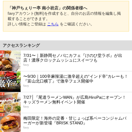
「神戸ちぇりー亭 南小岩店」の関係者様へ
favyアカウント(無料)を作成すると、自分のお店の情報を編集し掲
載することができます。
詳しい情報とご登録は
こちら
をご確認ください。
アクセスランキング
1
7/31〜｜新静岡セノバにカフェ『けのひ堂ラボ』が出
店！濃厚クロックムッシュにスイーツも
favy
2
〜9/30｜100辛麻辣湯に激辛超えの“インド辛”カレーも！
『富山北口横丁』で激辛フェス開催中
favy
3
7/27│『尾道ラーメンWAN』が広島HiroPaにオープン！
キッズラーメン無料イベント開催
favy
4
梅田限定！海外の定番・甘じょっぱ系ベーコンジャムバ
ーガーが新登場『BRISK STAND』
favy