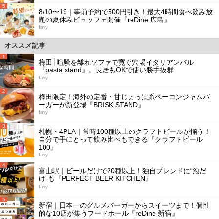
5
8/10〜19｜事前予約で500円引き！最大4時間食べ飲み放
題の夏休みビュッフェ開催『reDine 広島』
favy
オススメ記事
1
梅田│喧騒を離れソファで寛ぐ穴場イタリアンバル
『pasta stand』。長居もOKで使い勝手抜群
favy
2
梅田限定！海外の定番・甘じょっぱ系ベーコンジャムバ
ーガーが新登場『BRISK STAND』
favy
3
札幌・4PLA｜常時100種以上のクラフトビールが揃う！
自分で手にとって飲み比べもできる『クラフトビール
100』
favy
4
富山駅｜ビールだけで20種以上！独自ブレンドに“泡だ
け”も『PERFECT BEER KITCHEN』
favy
5
新宿｜日本一のグルメバーガーからスイーツまで！個性
的な10店が集うフードホール『reDine 新宿』