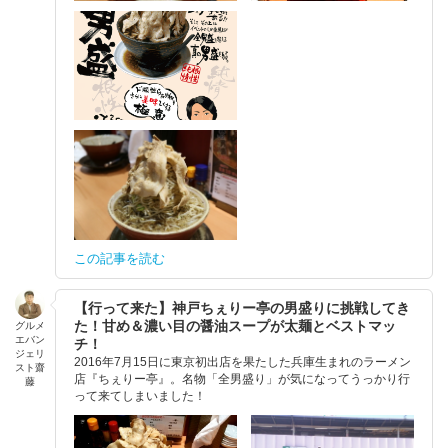
この記事を読む
【行って来た】神戸ちぇりー亭の男盛りに挑戦してき
た！甘め＆濃い目の醤油スープが太麺とベストマッ
グルメ
エバン
チ！
ジェリ
2016年7月15日に東京初出店を果たした兵庫生まれのラーメン
スト齋
店『ちぇりー亭』。名物「全男盛り」が気になってうっかり行
藤
って来てしまいました！