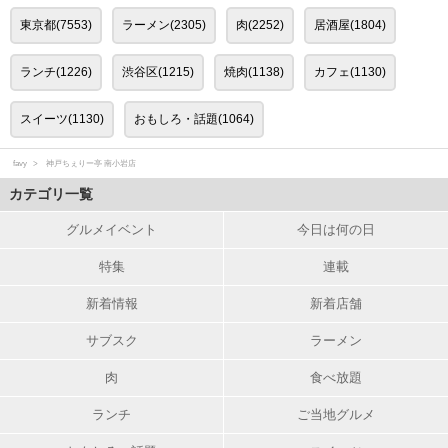
東京都(7553)
ラーメン(2305)
肉(2252)
居酒屋(1804)
ランチ(1226)
渋谷区(1215)
焼肉(1138)
カフェ(1130)
スイーツ(1130)
おもしろ・話題(1064)
favy
神戸ちぇりー亭 南小岩店
カテゴリ一覧
グルメイベント
今日は何の日
特集
連載
新着情報
新着店舗
サブスク
ラーメン
肉
食べ放題
ランチ
ご当地グルメ