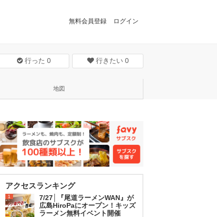
無料会員登録
ログイン
行った
0
行きたい
0
地図
アクセスランキング
1
7/27│『尾道ラーメンWAN』が
広島HiroPaにオープン！キッズ
ラーメン無料イベント開催