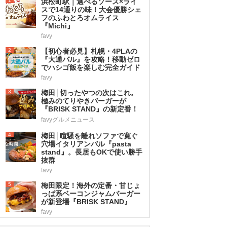
1
浜松町駅｜選べるソース×ライ
スで14通りの味！大会優勝シェ
フのふわとろオムライス
『Michi』
favy
2
【初心者必見】札幌・4PLAの
『大通バル』を攻略！移動ゼロ
でハシゴ飯を楽しむ完全ガイド
favy
3
梅田│切ったやつの次はこれ。
極みのてりやきバーガーが
『BRISK STAND』の新定番！
favyグルメニュース
4
梅田│喧騒を離れソファで寛ぐ
穴場イタリアンバル『pasta
stand』。長居もOKで使い勝手
抜群
favy
5
梅田限定！海外の定番・甘じょ
っぱ系ベーコンジャムバーガー
が新登場『BRISK STAND』
favy