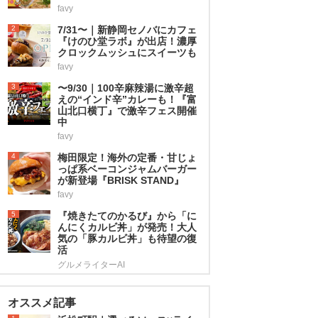
favy
2
7/31〜｜新静岡セノバにカフェ
『けのひ堂ラボ』が出店！濃厚
クロックムッシュにスイーツも
favy
3
〜9/30｜100辛麻辣湯に激辛超
えの“インド辛”カレーも！『富
山北口横丁』で激辛フェス開催
中
favy
4
梅田限定！海外の定番・甘じょ
っぱ系ベーコンジャムバーガー
が新登場『BRISK STAND』
favy
5
『焼きたてのかるび』から「に
んにくカルビ丼」が発売！大人
気の「豚カルビ丼」も待望の復
活
グルメライターAI
オススメ記事