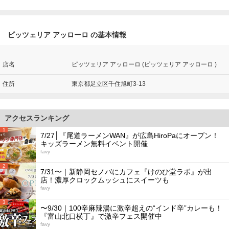
ピッツェリア アッローロ の基本情報
店名
ピッツェリア アッローロ (ピッツェリア アッローロ )
住所
東京都足立区千住旭町3-13
アクセスランキング
1
7/27│『尾道ラーメンWAN』が広島HiroPaにオープン！
キッズラーメン無料イベント開催
favy
2
7/31〜｜新静岡セノバにカフェ『けのひ堂ラボ』が出
店！濃厚クロックムッシュにスイーツも
favy
3
〜9/30｜100辛麻辣湯に激辛超えの“インド辛”カレーも！
『富山北口横丁』で激辛フェス開催中
favy