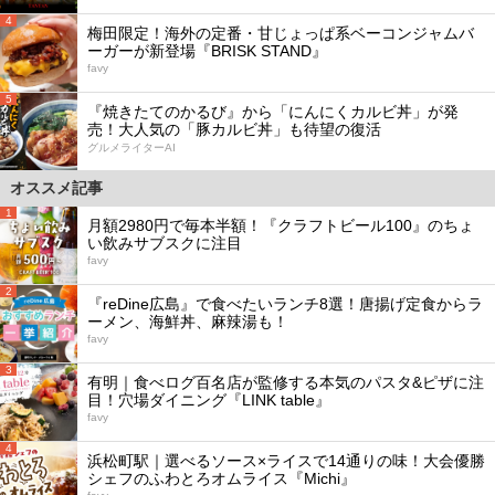
4
梅田限定！海外の定番・甘じょっぱ系ベーコンジャムバ
ーガーが新登場『BRISK STAND』
favy
5
『焼きたてのかるび』から「にんにくカルビ丼」が発
売！大人気の「豚カルビ丼」も待望の復活
グルメライターAI
オススメ記事
1
月額2980円で毎本半額！『クラフトビール100』のちょ
い飲みサブスクに注目
favy
2
『reDine広島』で食べたいランチ8選！唐揚げ定食からラ
ーメン、海鮮丼、麻辣湯も！
favy
3
有明｜食べログ百名店が監修する本気のパスタ&ピザに注
目！穴場ダイニング『LINK table』
favy
4
浜松町駅｜選べるソース×ライスで14通りの味！大会優勝
シェフのふわとろオムライス『Michi』