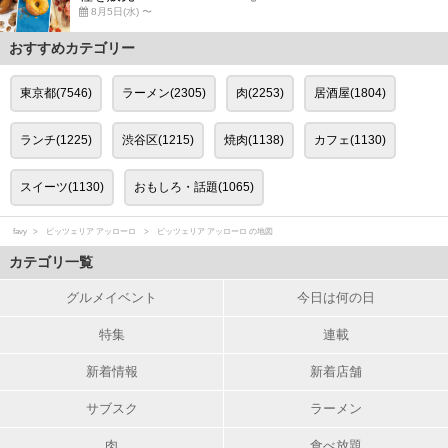
8月5日(水) 〜
おすすめカテゴリー
東京都(7546)
ラーメン(2305)
肉(2253)
居酒屋(1804)
ランチ(1225)
渋谷区(1215)
焼肉(1138)
カフェ(1130)
スイーツ(1130)
おもしろ・話題(1065)
favy
ピッツェリア アッローロ
ピッツェリア アッローロ の地図
カテゴリ一覧
グルメイベント
今日は何の日
特集
連載
新着情報
新着店舗
サブスク
ラーメン
肉
食べ放題