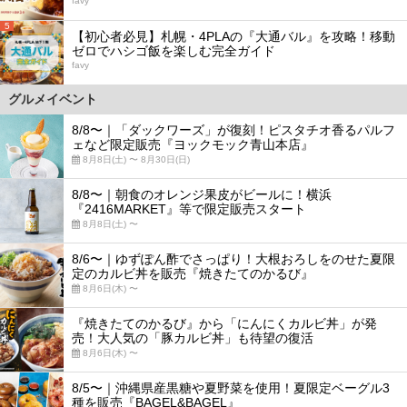
favy
5
【初心者必見】札幌・4PLAの『大通バル』を攻略！移動
ゼロでハシゴ飯を楽しむ完全ガイド
favy
グルメイベント
8/8〜｜「ダックワーズ」が復刻！ピスタチオ香るパルフ
ェなど限定販売『ヨックモック青山本店』
8月8日(土) 〜 8月30日(日)
8/8〜｜朝食のオレンジ果皮がビールに！横浜
『2416MARKET』等で限定販売スタート
8月8日(土) 〜
8/6〜｜ゆずぽん酢でさっぱり！大根おろしをのせた夏限
定のカルビ丼を販売『焼きたてのかるび』
8月6日(木) 〜
『焼きたてのかるび』から「にんにくカルビ丼」が発
売！大人気の「豚カルビ丼」も待望の復活
8月6日(木) 〜
8/5〜｜沖縄県産黒糖や夏野菜を使用！夏限定ベーグル3
種を販売『BAGEL&BAGEL』