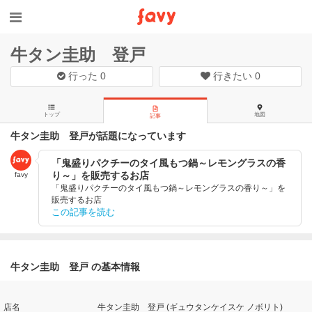
牛タン圭助 登戸
行った
0
行きたい
0
トップ
地図
記事
牛タン圭助 登戸が話題になっています
「鬼盛りパクチーのタイ風もつ鍋～レモングラスの香
り～」を販売するお店
favy
「鬼盛りパクチーのタイ風もつ鍋～レモングラスの香り～」を
販売するお店
この記事を読む
牛タン圭助 登戸 の基本情報
店名
牛タン圭助 登戸 (ギュウタンケイスケ ノボリト)