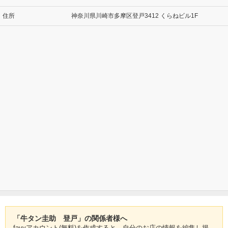
住所
神奈川県川崎市多摩区登戸3412 くらねビル1F
「牛タン圭助 登戸」の関係者様へ
favyアカウント(無料)を作成すると、自分のお店の情報を編集し掲