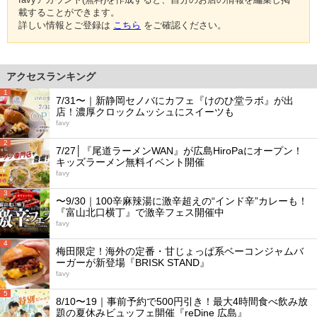
載することができます。
詳しい情報とご登録は
こちら
をご確認ください。
アクセスランキング
1
7/31〜｜新静岡セノバにカフェ『けのひ堂ラボ』が出
店！濃厚クロックムッシュにスイーツも
favy
2
7/27│『尾道ラーメンWAN』が広島HiroPaにオープン！
キッズラーメン無料イベント開催
favy
3
〜9/30｜100辛麻辣湯に激辛超えの“インド辛”カレーも！
『富山北口横丁』で激辛フェス開催中
favy
4
梅田限定！海外の定番・甘じょっぱ系ベーコンジャムバ
ーガーが新登場『BRISK STAND』
favy
5
8/10〜19｜事前予約で500円引き！最大4時間食べ飲み放
題の夏休みビュッフェ開催『reDine 広島』