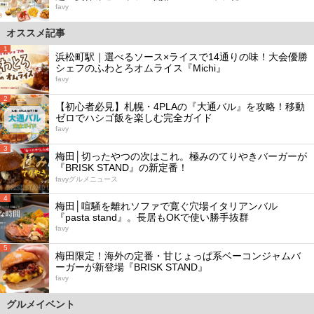
favy
オススメ記事
1
浜松町駅｜選べるソース×ライスで14通りの味！大会優勝
シェフのふわとろオムライス『Michi』
favy
2
【初心者必見】札幌・4PLAの『大通バル』を攻略！移動
ゼロでハシゴ飯を楽しむ完全ガイド
favy
3
梅田│切ったやつの次はこれ。極みのてりやきバーガーが
『BRISK STAND』の新定番！
favyグルメニュース
4
梅田│喧騒を離れソファで寛ぐ穴場イタリアンバル
『pasta stand』。長居もOKで使い勝手抜群
favy
5
梅田限定！海外の定番・甘じょっぱ系ベーコンジャムバ
ーガーが新登場『BRISK STAND』
favy
グルメイベント