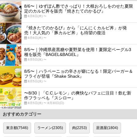
8/6〜｜ゆずぽん酢でさっぱり！大根おろしをのせた夏限
定のカルビ丼を販売『焼きたてのかるび』
8月6日(木) 〜
『焼きたてのかるび』から「にんにくカルビ丼」が発
売！大人気の「豚カルビ丼」も待望の復活
8月6日(木) 〜
8/5〜｜沖縄県産黒糖や夏野菜を使用！夏限定ベーグル3
種を販売『BAGEL&BAGEL』
8月5日(水) 〜
8/5〜｜ハラペーニョの辛さが癖になる！限定バーガー＆
フライが登場『Shake Shack』
8月5日(水) 〜
〜8/30｜「C.C.レモン」の爽快なパフェに注目！飲む新
作フラッペも『スシロー』
8月5日(水) 〜 8月30日(日)
おすすめカテゴリー
東京都(7546)
ラーメン(2305)
肉(2253)
居酒屋(1804)