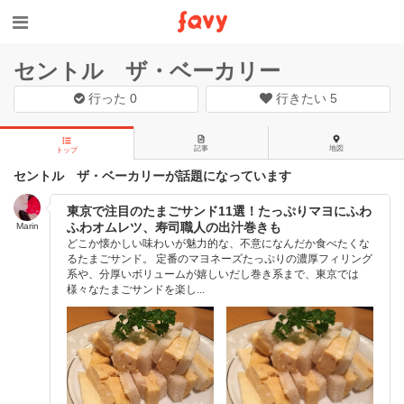
セントル ザ・ベーカリー
行った
0
行きたい
5
記事
地図
トップ
セントル ザ・ベーカリーが話題になっています
東京で注目のたまごサンド11選！たっぷりマヨにふわ
ふわオムレツ、寿司職人の出汁巻きも
Marin
どこか懐かしい味わいが魅力的な、不意になんだか食べたくな
るたまごサンド。 定番のマヨネーズたっぷりの濃厚フィリング
系や、分厚いボリュームが嬉しいだし巻き系まで、東京では
様々なたまごサンドを楽し...