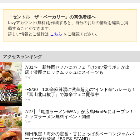
「セントル ザ・ベーカリー」の関係者様へ
favyアカウント(無料)を作成すると、自分のお店の情報を編集し掲
載することができます。
詳しい情報とご登録は
こちら
をご確認ください。
アクセスランキング
1
7/31〜｜新静岡セノバにカフェ『けのひ堂ラボ』が出
店！濃厚クロックムッシュにスイーツも
favy
2
〜9/30｜100辛麻辣湯に激辛超えの“インド辛”カレーも！
『富山北口横丁』で激辛フェス開催中
favy
3
7/27│『尾道ラーメンWAN』が広島HiroPaにオープン！
キッズラーメン無料イベント開催
favy
4
梅田限定！海外の定番・甘じょっぱ系ベーコンジャムバ
ーガーが新登場『BRISK STAND』