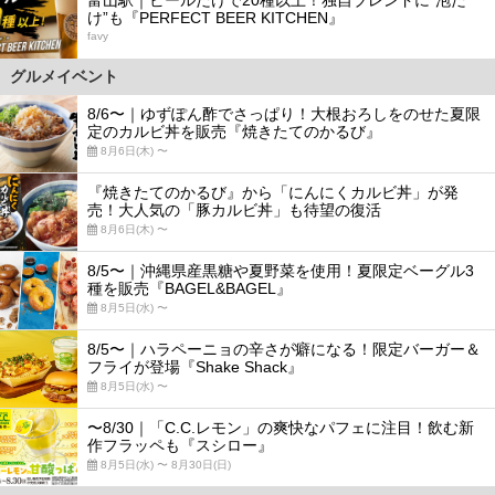
富山駅｜ビールだけで20種以上！独自ブレンドに“泡だ
け”も『PERFECT BEER KITCHEN』
favy
グルメイベント
8/6〜｜ゆずぽん酢でさっぱり！大根おろしをのせた夏限
定のカルビ丼を販売『焼きたてのかるび』
8月6日(木) 〜
『焼きたてのかるび』から「にんにくカルビ丼」が発
売！大人気の「豚カルビ丼」も待望の復活
8月6日(木) 〜
8/5〜｜沖縄県産黒糖や夏野菜を使用！夏限定ベーグル3
種を販売『BAGEL&BAGEL』
8月5日(水) 〜
8/5〜｜ハラペーニョの辛さが癖になる！限定バーガー＆
フライが登場『Shake Shack』
8月5日(水) 〜
〜8/30｜「C.C.レモン」の爽快なパフェに注目！飲む新
作フラッペも『スシロー』
8月5日(水) 〜 8月30日(日)