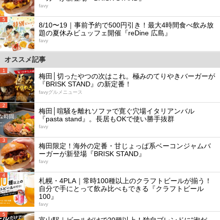
favy
5
8/10〜19｜事前予約で500円引き！最大4時間食べ飲み放
題の夏休みビュッフェ開催『reDine 広島』
favy
オススメ記事
1
梅田│切ったやつの次はこれ。極みのてりやきバーガーが
『BRISK STAND』の新定番！
favyグルメニュース
2
梅田│喧騒を離れソファで寛ぐ穴場イタリアンバル
『pasta stand』。長居もOKで使い勝手抜群
favy
3
梅田限定！海外の定番・甘じょっぱ系ベーコンジャムバ
ーガーが新登場『BRISK STAND』
favy
4
札幌・4PLA｜常時100種以上のクラフトビールが揃う！
自分で手にとって飲み比べもできる『クラフトビール
100』
favy
5