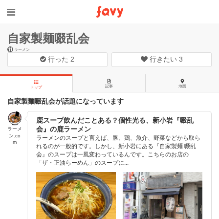
自家製麺啜乱会
ラーメン
行った
2
行きたい
3
記事
地図
トップ
自家製麺啜乱会が話題になっています
鹿スープ飲んだことある？個性光る、新小岩『啜乱
会』の鹿ラーメン
ラーメ
ン.co
ラーメンのスープと言えば、豚、鶏、魚介、野菜などから取ら
m
れるのが一般的です。しかし、新小岩にある『自家製麺 啜乱
会』のスープは一風変わっているんです。こちらのお店の
「ザ・正油らーめん」のスープに...