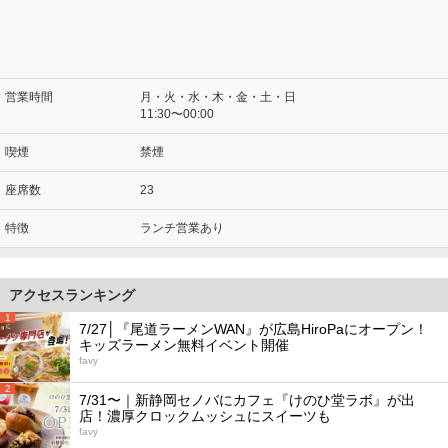
営業時間
月・火・水・木・金・土・日
11:30〜00:00
喫煙
禁煙
座席数
23
特徴
ランチ営業あり
アクセスランキング
1
7/27│『尾道ラーメンWAN』が広島HiroPaにオープン！
キッズラーメン無料イベント開催
favy
2
7/31〜｜新静岡セノバにカフェ『けのひ堂ラボ』が出
店！濃厚クロックムッシュにスイーツも
favy