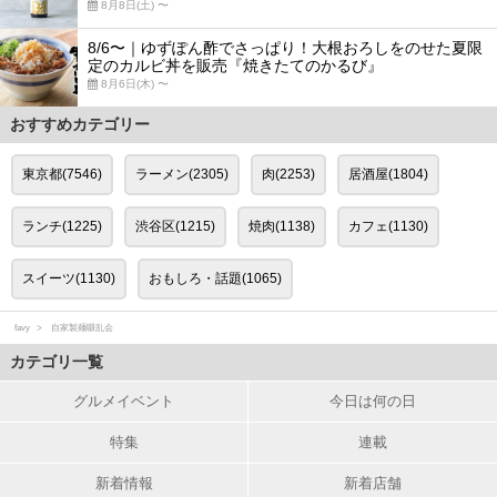
8月8日(土) 〜
8/6〜｜ゆずぽん酢でさっぱり！大根おろしをのせた夏限
定のカルビ丼を販売『焼きたてのかるび』
8月6日(木) 〜
おすすめカテゴリー
東京都(7546)
ラーメン(2305)
肉(2253)
居酒屋(1804)
ランチ(1225)
渋谷区(1215)
焼肉(1138)
カフェ(1130)
スイーツ(1130)
おもしろ・話題(1065)
favy
自家製麺啜乱会
カテゴリ一覧
グルメイベント
今日は何の日
特集
連載
新着情報
新着店舗