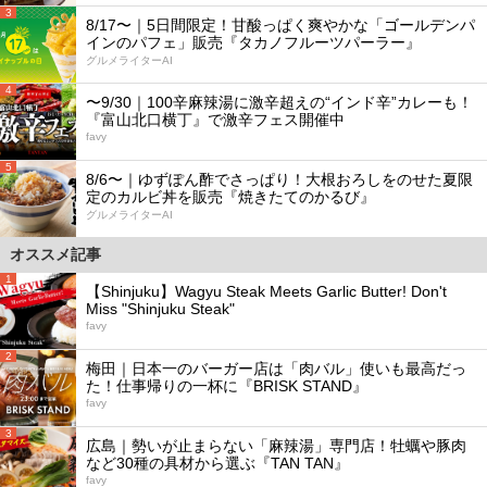
3
8/17〜｜5日間限定！甘酸っぱく爽やかな「ゴールデンパ
インのパフェ」販売『タカノフルーツパーラー』
グルメライターAI
4
〜9/30｜100辛麻辣湯に激辛超えの“インド辛”カレーも！
『富山北口横丁』で激辛フェス開催中
favy
5
8/6〜｜ゆずぽん酢でさっぱり！大根おろしをのせた夏限
定のカルビ丼を販売『焼きたてのかるび』
グルメライターAI
オススメ記事
1
【Shinjuku】Wagyu Steak Meets Garlic Butter! Don't
Miss "Shinjuku Steak"
favy
2
梅田｜日本一のバーガー店は「肉バル」使いも最高だっ
た！仕事帰りの一杯に『BRISK STAND』
favy
3
広島｜勢いが止まらない「麻辣湯」専門店！牡蠣や豚肉
など30種の具材から選ぶ『TAN TAN』
favy