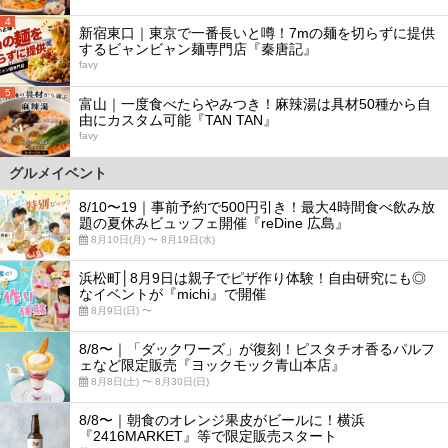
4
新宿東口｜東京で一番長いと噂！7mの麺を切らずに提供
するビャンビャン麺専門店『秦唐記』
favy
5
富山｜一度食べたらやみつき！麻辣湯は具材50種から自
由にカスタム可能『TAN TAN』
favy
グルメイベント
8/10〜19｜事前予約で500円引き！最大4時間食べ飲み放
題の夏休みビュッフェ開催『reDine 広島』
8月10日(月) 〜 8月19日(水)
浜松町│8月9日は親子でピザ作り体験！自由研究にも◎
なイベントが『michi』で開催
8月9日(日) 〜
8/8〜｜「ダックワーズ」が復刻！ピスタチオ香るパルフ
ェなど限定販売『ヨックモック青山本店』
8月8日(土) 〜 8月30日(日)
8/8〜｜朝食のオレンジ果皮がビールに！横浜
『2416MARKET』等で限定販売スタート