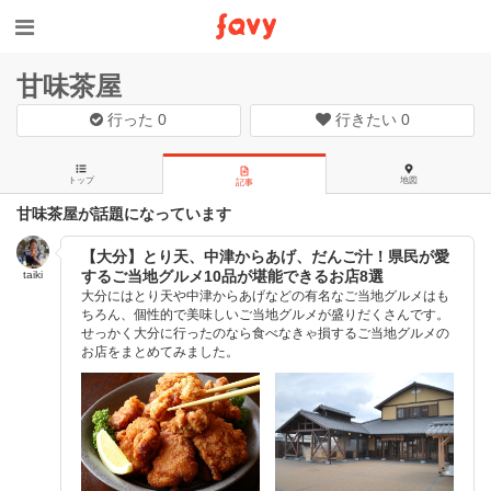
甘味茶屋
行った
0
行きたい
0
トップ
地図
記事
甘味茶屋が話題になっています
【大分】とり天、中津からあげ、だんご汁！県民が愛
するご当地グルメ10品が堪能できるお店8選
taiki
大分にはとり天や中津からあげなどの有名なご当地グルメはも
ちろん、個性的で美味しいご当地グルメが盛りだくさんです。
せっかく大分に行ったのなら食べなきゃ損するご当地グルメの
お店をまとめてみました。