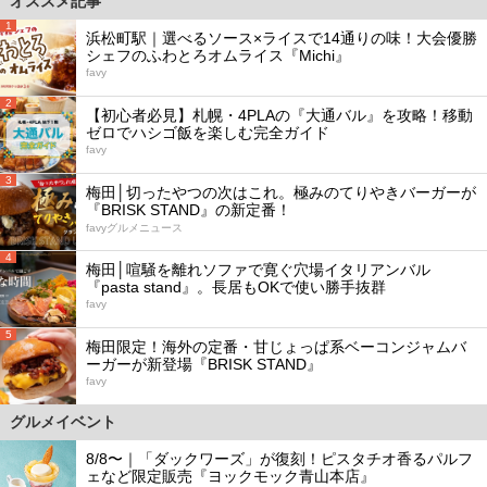
オススメ記事
1
浜松町駅｜選べるソース×ライスで14通りの味！大会優勝
シェフのふわとろオムライス『Michi』
favy
2
【初心者必見】札幌・4PLAの『大通バル』を攻略！移動
ゼロでハシゴ飯を楽しむ完全ガイド
favy
3
梅田│切ったやつの次はこれ。極みのてりやきバーガーが
『BRISK STAND』の新定番！
favyグルメニュース
4
梅田│喧騒を離れソファで寛ぐ穴場イタリアンバル
『pasta stand』。長居もOKで使い勝手抜群
favy
5
梅田限定！海外の定番・甘じょっぱ系ベーコンジャムバ
ーガーが新登場『BRISK STAND』
favy
グルメイベント
8/8〜｜「ダックワーズ」が復刻！ピスタチオ香るパルフ
ェなど限定販売『ヨックモック青山本店』