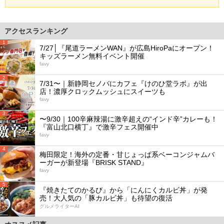
アクセスランキング
1
7/27│『尾道ラーメンWAN』が広島HiroPaにオープン！
キッズラーメン無料イベント開催
favy
2
7/31〜｜新静岡セノバにカフェ『けのひ堂ラボ』が出
店！濃厚クロックムッシュにスイーツも
favy
3
〜9/30｜100辛麻辣湯に激辛超えの“インド辛”カレーも！
『富山北口横丁』で激辛フェス開催中
favy
4
梅田限定！海外の定番・甘じょっぱ系ベーコンジャムバ
ーガーが新登場『BRISK STAND』
favy
5
『焼きたてのかるび』から「にんにくカルビ丼」が発
売！大人気の「豚カルビ丼」も待望の復活
グルメライターAI