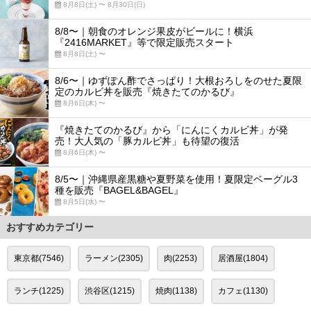
8月8日(土) 〜 8月30日(日)
8/8〜｜朝食のオレンジ果皮がビールに！横浜
『2416MARKET』等で限定販売スタート
8月8日(土) 〜
8/6〜｜ゆずぽん酢でさっぱり！大根おろしをのせた夏限
定のカルビ丼を販売『焼きたてのかるび』
8月6日(木) 〜
『焼きたてのかるび』から「にんにくカルビ丼」が発
売！大人気の「豚カルビ丼」も待望の復活
8月6日(木) 〜
8/5〜｜沖縄県産黒糖や夏野菜を使用！夏限定ベーグル3
種を販売『BAGEL&BAGEL』
8月5日(水) 〜
おすすめカテゴリー
東京都(7546)
ラーメン(2305)
肉(2253)
居酒屋(1804)
ランチ(1225)
渋谷区(1215)
焼肉(1138)
カフェ(1130)