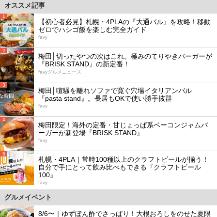
オススメ記事
1
【初心者必見】札幌・4PLAの『大通バル』を攻略！移動
ゼロでハシゴ飯を楽しむ完全ガイド
favy
2
梅田│切ったやつの次はこれ。極みのてりやきバーガーが
『BRISK STAND』の新定番！
favyグルメニュース
3
梅田│喧騒を離れソファで寛ぐ穴場イタリアンバル
『pasta stand』。長居もOKで使い勝手抜群
favy
4
梅田限定！海外の定番・甘じょっぱ系ベーコンジャムバ
ーガーが新登場『BRISK STAND』
favy
5
札幌・4PLA｜常時100種以上のクラフトビールが揃う！
自分で手にとって飲み比べもできる『クラフトビール
100』
favy
グルメイベント
8/6〜｜ゆずぽん酢でさっぱり！大根おろしをのせた夏限