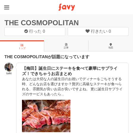
THE COSMOPOLITAN
行った
0
行きたい
0
記事
地図
トップ
THE COSMOPOLITANが話題になっています
【梅田】誕生日にステーキを食べて豪華にサプライ
ズ！できちゃうお店まとめ
taiki
あなたは大切な人の誕生日のお祝いでディナーをごちそうする
時、どんなお店を選びますか？贅沢に高級なステーキが食べら
れる、雰囲気が良いお店が良いですよね。 更に誕生日サプライ
ズのサービスもあったら...