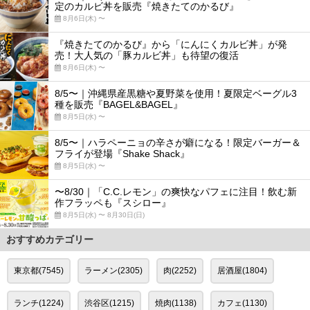
定のカルビ丼を販売『焼きたてのかるび』
8月6日(木) 〜
『焼きたてのかるび』から「にんにくカルビ丼」が発
売！大人気の「豚カルビ丼」も待望の復活
8月6日(木) 〜
8/5〜｜沖縄県産黒糖や夏野菜を使用！夏限定ベーグル3
種を販売『BAGEL&BAGEL』
8月5日(水) 〜
8/5〜｜ハラペーニョの辛さが癖になる！限定バーガー＆
フライが登場『Shake Shack』
8月5日(水) 〜
〜8/30｜「C.C.レモン」の爽快なパフェに注目！飲む新
作フラッペも『スシロー』
8月5日(水) 〜 8月30日(日)
おすすめカテゴリー
東京都(7545)
ラーメン(2305)
肉(2252)
居酒屋(1804)
ランチ(1224)
渋谷区(1215)
焼肉(1138)
カフェ(1130)