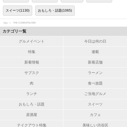
スイーツ(1130)
おもしろ・話題(1065)
favy
THE COSMOPOLITAN
カテゴリ一覧
グルメイベント
今日は何の日
特集
連載
新着情報
新着店舗
サブスク
ラーメン
肉
食べ放題
ランチ
ご当地グルメ
おもしろ・話題
スイーツ
居酒屋
カフェ
テイクアウト特集
美味しい渋谷区