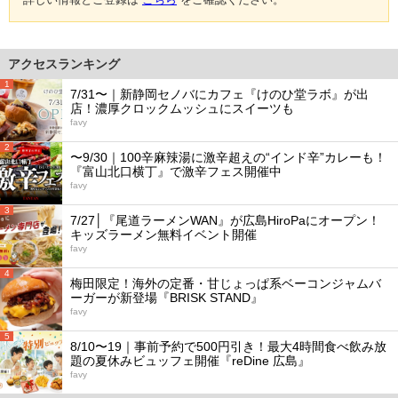
アクセスランキング
1
7/31〜｜新静岡セノバにカフェ『けのひ堂ラボ』が出
店！濃厚クロックムッシュにスイーツも
favy
2
〜9/30｜100辛麻辣湯に激辛超えの“インド辛”カレーも！
『富山北口横丁』で激辛フェス開催中
favy
3
7/27│『尾道ラーメンWAN』が広島HiroPaにオープン！
キッズラーメン無料イベント開催
favy
4
梅田限定！海外の定番・甘じょっぱ系ベーコンジャムバ
ーガーが新登場『BRISK STAND』
favy
5
8/10〜19｜事前予約で500円引き！最大4時間食べ飲み放
題の夏休みビュッフェ開催『reDine 広島』
favy