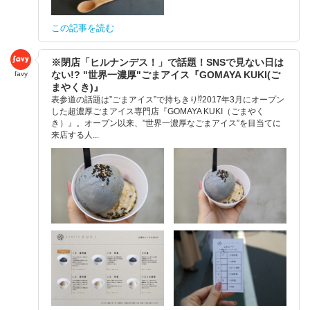
この記事を読む
※閉店「ヒルナンデス！」で話題！SNSで見ない日は
ない!? "世界一濃厚"ごまアイス『GOMAYA KUKI(ご
favy
まやくき)』
表参道の話題は”ごまアイス”で持ちきり⁉︎2017年3月にオープン
した超濃厚ごまアイス専門店『GOMAYA KUKI（ごまやく
き）』。オープン以来、”世界一濃厚なごまアイス”を目当てに
来店する人...