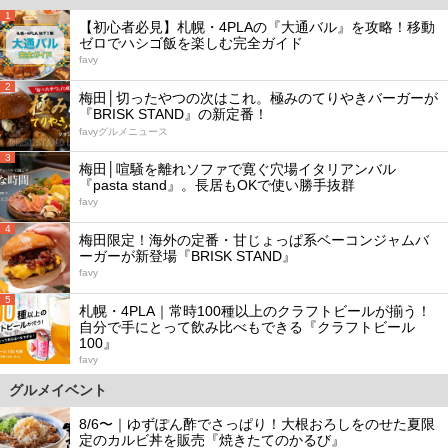
1
【初心者必見】札幌・4PLAの『大通バル』を攻略！移動
ゼロでハシゴ飯を楽しむ完全ガイド
favy
2
梅田│切ったやつの次はこれ。極みのてりやきバーガーが
『BRISK STAND』の新定番！
favyグルメニュース
3
梅田│喧騒を離れソファで寛ぐ穴場イタリアンバル
『pasta stand』。長居もOKで使い勝手抜群
favy
4
梅田限定！海外の定番・甘じょっぱ系ベーコンジャムバ
ーガーが新登場『BRISK STAND』
favy
5
札幌・4PLA｜常時100種以上のクラフトビールが揃う！
自分で手にとって飲み比べもできる『クラフトビール
100』
favy
グルメイベント
8/6〜｜ゆずぽん酢でさっぱり！大根おろしをのせた夏限
定のカルビ丼を販売『焼きたてのかるび』