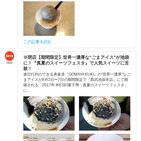
この記事を読む
※閉店【期間限定】世界一濃厚な“ごまアイス”が池袋
に！『真夏のスイーツフェスタ』で人気スイーツに舌
favy
鼓！
連日行列のできる表参道『GOMAYA KUKI』の”世界一濃厚”なご
まアイスが8月2日〜7日の期間限定で『西武池袋本店』にて開
催される「2017年 IKESEI菓子博 真夏のスイーツフェスタ」
に...