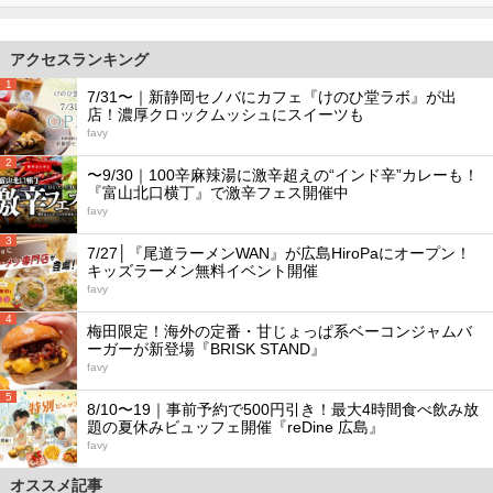
アクセスランキング
1
7/31〜｜新静岡セノバにカフェ『けのひ堂ラボ』が出
店！濃厚クロックムッシュにスイーツも
favy
2
〜9/30｜100辛麻辣湯に激辛超えの“インド辛”カレーも！
『富山北口横丁』で激辛フェス開催中
favy
3
7/27│『尾道ラーメンWAN』が広島HiroPaにオープン！
キッズラーメン無料イベント開催
favy
4
梅田限定！海外の定番・甘じょっぱ系ベーコンジャムバ
ーガーが新登場『BRISK STAND』
favy
5
8/10〜19｜事前予約で500円引き！最大4時間食べ飲み放
題の夏休みビュッフェ開催『reDine 広島』
favy
オススメ記事