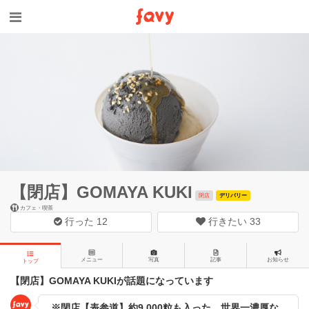
【閉店】GOMAYA KUKI
閉店
デリバリー
カフェ・喫茶
行った
12
行きたい
33
メニュー
写真
記事
お知らせ
トップ
【閉店】GOMAYA KUKIが話題になっています
※閉店【表参道】約9,000粒も入った、世界一濃厚な