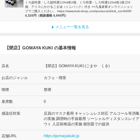
くろ超特濃・しろ超特濃110ml各2個、くろ特濃・しろ特濃110ml各1個 計6
個、アイスにかけるごま油（ミニパック）付き >>九鬼産業オンラインショッ
プでご購入ください。 https://www.kuki-shop.com/products/drink_ice/4408/
4,320円（税抜価格 4,000円）
メニュー一覧を見る
【閉店】GOMAYA KUKI の基本情報
店名
【閉店】GOMAYA KUKI (ごまや くき)
お店のジャンル
カフェ・喫茶
喫煙
禁煙
座席数
0
感染症対策
店員のマスク着用 キャッシュレス対応 アルコール等消毒
の実施 調理時の手袋着用 ソーシャルディスタンスレイア
ウト 入店前検温の実施 個別皿での提供
店舗URL
https://gomayakuki.jp