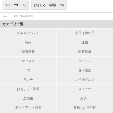
スイーツ(1130)
おもしろ・話題(1065)
favy
【閉店】GOMAYA KUKI
カテゴリ一覧
グルメイベント
今日は何の日
特集
連載
新着情報
新着店舗
サブスク
ラーメン
肉
食べ放題
ランチ
ご当地グルメ
おもしろ・話題
スイーツ
居酒屋
カフェ
テイクアウト特集
美味しい渋谷区