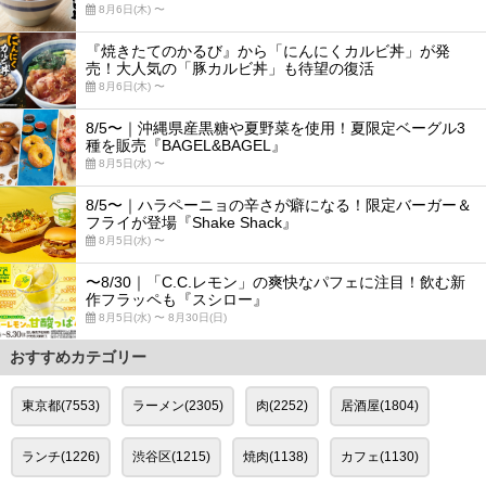
8月6日(木) 〜
『焼きたてのかるび』から「にんにくカルビ丼」が発
売！大人気の「豚カルビ丼」も待望の復活
8月6日(木) 〜
8/5〜｜沖縄県産黒糖や夏野菜を使用！夏限定ベーグル3
種を販売『BAGEL&BAGEL』
8月5日(水) 〜
8/5〜｜ハラペーニョの辛さが癖になる！限定バーガー＆
フライが登場『Shake Shack』
8月5日(水) 〜
〜8/30｜「C.C.レモン」の爽快なパフェに注目！飲む新
作フラッペも『スシロー』
8月5日(水) 〜 8月30日(日)
おすすめカテゴリー
東京都(7553)
ラーメン(2305)
肉(2252)
居酒屋(1804)
ランチ(1226)
渋谷区(1215)
焼肉(1138)
カフェ(1130)