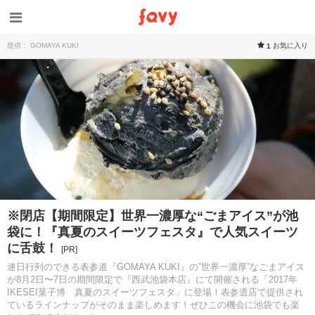
提供： GOMAYA KUKI
お気に入り
1
※閉店【期間限定】世界一濃厚な“ごまアイス”が池
袋に！『真夏のスイーツフェスタ』で人気スイーツ
に舌鼓！
[PR]
連日行列のできる表参道『GOMAYA KUKI』の”世界一濃厚”なごまアイス
が8月2日〜7日の期間限定で『西武池袋本店』にて開催される「2017年
IKESEI菓子博 真夏のスイーツフェスタ」に登場！表参道店で提供され
ているラインナップがそのまま楽しめます！ぜひこの機会に池袋でも楽