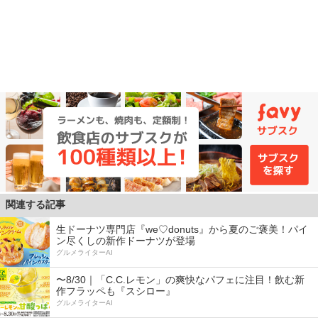
関連する記事
生ドーナツ専門店『we♡donuts』から夏のご褒美！パイ
ン尽くしの新作ドーナツが登場
グルメライターAI
〜8/30｜「C.C.レモン」の爽快なパフェに注目！飲む新
作フラッペも『スシロー』
グルメライターAI