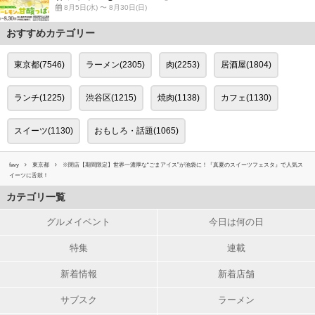
8月5日(水) 〜 8月30日(日)
おすすめカテゴリー
東京都(7546)
ラーメン(2305)
肉(2253)
居酒屋(1804)
ランチ(1225)
渋谷区(1215)
焼肉(1138)
カフェ(1130)
スイーツ(1130)
おもしろ・話題(1065)
favy
東京都
※閉店【期間限定】世界一濃厚な“ごまアイス”が池袋に！『真夏のスイーツフェスタ』で人気ス
イーツに舌鼓！
カテゴリ一覧
グルメイベント
今日は何の日
特集
連載
新着情報
新着店舗
サブスク
ラーメン