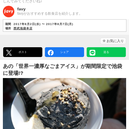
しんでみてくださいね♪
favy
favyがおすすめする飲食店を紹介します。
期間
2017年8月2日(水) 〜 2017年8月7日(月)
場所
西武池袋本店
お気に入り
ポスト
シェア
送る
あの「世界一濃厚なごまアイス」が期間限定で池袋
に登場!?