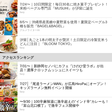
7/24〜｜10日間限定！毎日30名に焼き菓子プレゼント！
米粉ベーグル専門店『MUSUHI』が汐留に誕生
favy
8/5〜｜沖縄県産黒糖や夏野菜を使用！夏限定ベーグル3
種を販売『BAGEL&BAGEL』
グルメライターAI
汐留│丸ごと1本の明太子が贅沢！土日限定の冷製玄米う
どんに注目｜『BLOOM TOKYO』
favy
アクセスランキング
1
7/31〜｜新静岡セノバにカフェ『けのひ堂ラボ』が出
店！濃厚クロックムッシュにスイーツも
favy
2
7/27│『尾道ラーメンWAN』が広島HiroPaにオープン！
キッズラーメン無料イベント開催
favy
3
〜9/30｜100辛麻辣湯に激辛超えの“インド辛”カレーも！
『富山北口横丁』で激辛フェス開催中
favy