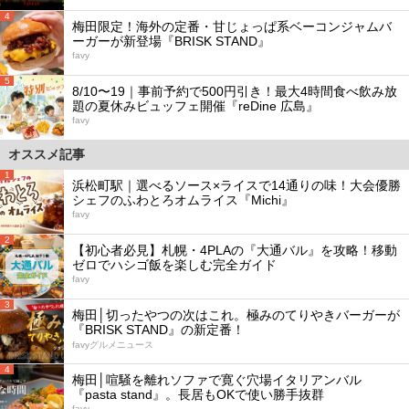
4
梅田限定！海外の定番・甘じょっぱ系ベーコンジャムバ
ーガーが新登場『BRISK STAND』
favy
5
8/10〜19｜事前予約で500円引き！最大4時間食べ飲み放
題の夏休みビュッフェ開催『reDine 広島』
favy
オススメ記事
1
浜松町駅｜選べるソース×ライスで14通りの味！大会優勝
シェフのふわとろオムライス『Michi』
favy
2
【初心者必見】札幌・4PLAの『大通バル』を攻略！移動
ゼロでハシゴ飯を楽しむ完全ガイド
favy
3
梅田│切ったやつの次はこれ。極みのてりやきバーガーが
『BRISK STAND』の新定番！
favyグルメニュース
4
梅田│喧騒を離れソファで寛ぐ穴場イタリアンバル
『pasta stand』。長居もOKで使い勝手抜群
favy