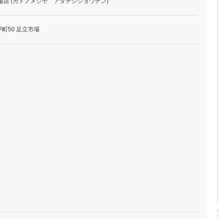
場店 (カドノメシヤ アダチシジョウテン)
町50 足立市場