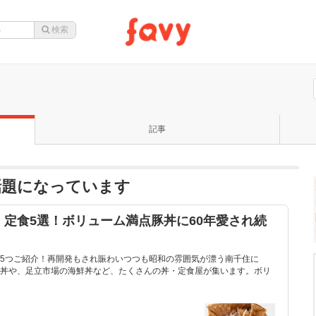
記事
話題になっています
定食5選！ボリューム満点豚丼に60年愛され続
5つご紹介！再開発もされ賑わいつつも昭和の雰囲気が漂う南千住に
丼や、足立市場の海鮮丼など、たくさんの丼・定食屋が集います。ボリ