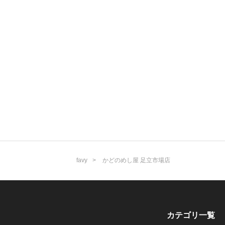
favy
かどのめし屋 足立市場店
カテゴリ一覧