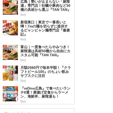
1
広島｜勢いが止まらない「麻辣
湯」専門店！牡蠣や豚肉など30
種の具材から選ぶ『TAN TAN』
favy
2
新宿東口｜東京で一番長いと
噂！7mの麺を切らずに提供す
るビャンビャン麺専門店『秦唐
記』
favy
3
富山｜一度食べたらやみつき！
麻辣湯は具材50種から自由にカ
スタム可能『TAN TAN』
favy
4
月額2980円で毎本半額！『クラ
フトビール100』のちょい飲み
サブスクに注目
favy
5
『reDine広島』で食べたいラン
チ8選！唐揚げ定食からラーメ
ン、海鮮丼、麻辣湯も！
favy