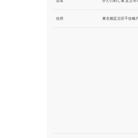
店名
かどのめし屋 足立市
住所
東京都足立区千住橋戸