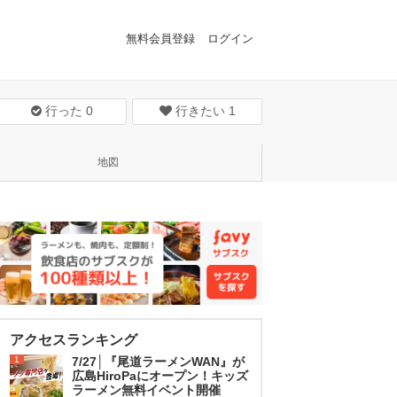
無料会員登録
ログイン
行った
0
行きたい
1
地図
アクセスランキング
1
7/27│『尾道ラーメンWAN』が
広島HiroPaにオープン！キッズ
ラーメン無料イベント開催