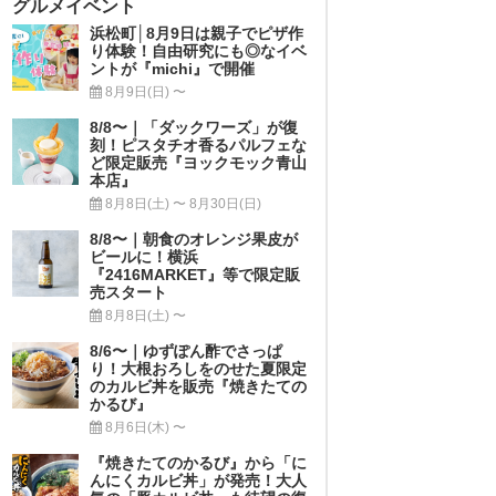
グルメイベント
浜松町│8月9日は親子でピザ作
り体験！自由研究にも◎なイベ
ントが『michi』で開催
8月9日(日) 〜
8/8〜｜「ダックワーズ」が復
刻！ピスタチオ香るパルフェな
ど限定販売『ヨックモック青山
本店』
8月8日(土) 〜 8月30日(日)
8/8〜｜朝食のオレンジ果皮が
ビールに！横浜
『2416MARKET』等で限定販
売スタート
8月8日(土) 〜
8/6〜｜ゆずぽん酢でさっぱ
り！大根おろしをのせた夏限定
のカルビ丼を販売『焼きたての
かるび』
8月6日(木) 〜
『焼きたてのかるび』から「に
んにくカルビ丼」が発売！大人