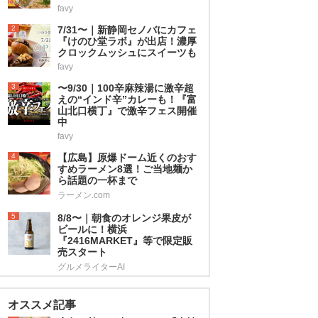
favy
2
7/31〜｜新静岡セノバにカフェ
『けのひ堂ラボ』が出店！濃厚
クロックムッシュにスイーツも
favy
3
〜9/30｜100辛麻辣湯に激辛超
えの“インド辛”カレーも！『富
山北口横丁』で激辛フェス開催
中
favy
4
【広島】原爆ドーム近くのおす
すめラーメン8選！ご当地麺か
ら話題の一杯まで
ラーメン.com
5
8/8〜｜朝食のオレンジ果皮が
ビールに！横浜
『2416MARKET』等で限定販
売スタート
グルメライターAI
オススメ記事