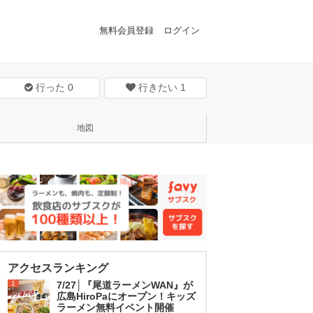
無料会員登録
ログイン
行った
0
行きたい
1
地図
アクセスランキング
1
7/27│『尾道ラーメンWAN』が
広島HiroPaにオープン！キッズ
ラーメン無料イベント開催