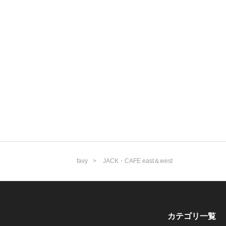
favy
JACK・CAFE east＆west
カテゴリ一覧