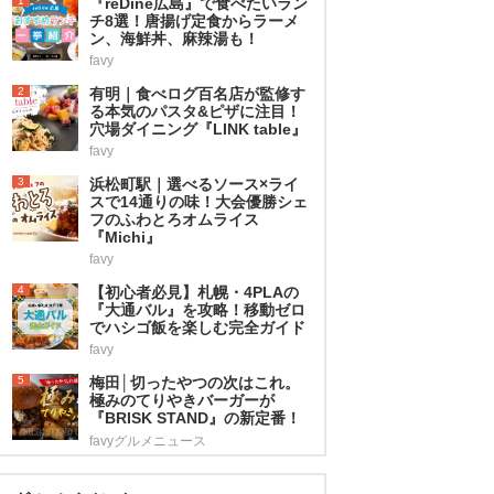
1
『reDine広島』で食べたいラン
チ8選！唐揚げ定食からラーメ
ン、海鮮丼、麻辣湯も！
favy
2
有明｜食べログ百名店が監修す
る本気のパスタ&ピザに注目！
穴場ダイニング『LINK table』
favy
3
浜松町駅｜選べるソース×ライ
スで14通りの味！大会優勝シェ
フのふわとろオムライス
『Michi』
favy
4
【初心者必見】札幌・4PLAの
『大通バル』を攻略！移動ゼロ
でハシゴ飯を楽しむ完全ガイド
favy
5
梅田│切ったやつの次はこれ。
極みのてりやきバーガーが
『BRISK STAND』の新定番！
favyグルメニュース