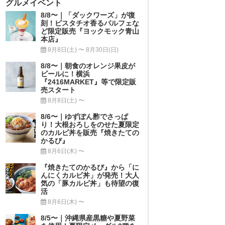
グルメイベント
8/8〜｜「ダックワーズ」が復
刻！ピスタチオ香るパルフェな
ど限定販売『ヨックモック青山
本店』
8月8日(土) 〜 8月30日(日)
8/8〜｜朝食のオレンジ果皮が
ビールに！横浜
『2416MARKET』等で限定販
売スタート
8月8日(土) 〜
8/6〜｜ゆずぽん酢でさっぱ
り！大根おろしをのせた夏限定
のカルビ丼を販売『焼きたての
かるび』
8月6日(木) 〜
『焼きたてのかるび』から「に
んにくカルビ丼」が発売！大人
気の「豚カルビ丼」も待望の復
活
8月6日(木) 〜
8/5〜｜沖縄県産黒糖や夏野菜