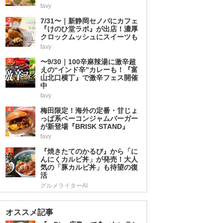
favy
2
7/31〜｜新静岡セノバにカフェ
『けのひ堂ラボ』が出店！濃厚
クロックムッシュにスイーツも
favy
3
〜9/30｜100辛麻辣湯に激辛超
えの“インド辛”カレーも！『富
山北口横丁』で激辛フェス開催
中
favy
4
梅田限定！海外の定番・甘じょ
っぱ系ベーコンジャムバーガー
が新登場『BRISK STAND』
favy
5
『焼きたてのかるび』から「に
んにくカルビ丼」が発売！大人
気の「豚カルビ丼」も待望の復
活
グルメライターAI
オススメ記事